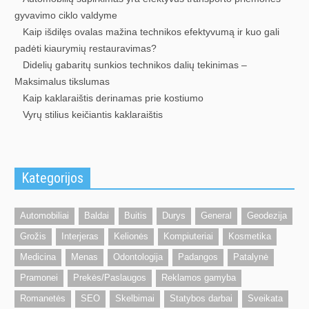
gyvavimo ciklo valdyme
Kaip išdilęs ovalas mažina technikos efektyvumą ir kuo gali
padėti kiaurymių restauravimas?
Didelių gabaritų sunkios technikos dalių tekinimas –
Maksimalus tikslumas
Kaip kaklaraištis derinamas prie kostiumo
Vyrų stilius keičiantis kaklaraištis
Kategorijos
Automobiliai
Baldai
Buitis
Durys
General
Geodezija
Grožis
Interjeras
Kelionės
Kompiuteriai
Kosmetika
Medicina
Menas
Odontologija
Padangos
Patalynė
Pramonei
Prekės/Paslaugos
Reklamos gamyba
Romanetės
SEO
Skelbimai
Statybos darbai
Sveikata