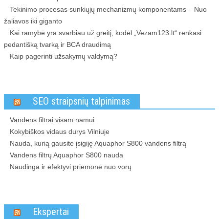
Tekinimo procesas sunkiųjų mechanizmų komponentams – Nuo
žaliavos iki giganto
Kai ramybė yra svarbiau už greitį, kodėl „Vezam123.lt“ renkasi
pedantišką tvarką ir BCA draudimą
Kaip pagerinti užsakymų valdymą?
SEO straipsnių talpinimas
Vandens filtrai visam namui
Kokybiškos vidaus durys Vilniuje
Nauda, kurią gausite įsigiję Aquaphor S800 vandens filtrą
Vandens filtrų Aquaphor S800 nauda
Naudinga ir efektyvi priemonė nuo vorų
Ekspertai