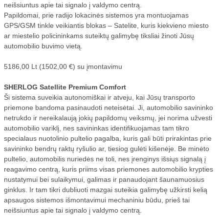
neišsiuntus apie tai signalo į valdymo centrą.
Papildomai, prie radijo lokacinės sistemos yra montuojamas
GPS/GSM tinkle veikiantis blokas – Satelite, kuris kiekvieno miesto
ar miestelio policininkams suteiktų galimybę tiksliai žinoti Jūsų
automobilio buvimo vietą.
5186,00 Lt (1502,00 €) su įmontavimu
SHERLOG Satellite Premium Comfort
Ši sistema suveikia autonomiškai ir atveju, kai Jūsų transporto
priemone bandoma pasinaudoti neteisėtai. Ji, automobilio savininko
netrukdo ir nereikalaują jokių papildomų veiksmų, jei norima užvesti
automobilio variklį, nes savininkas identifikuojamas tam tikro
specialaus nuotolinio pultelio pagalba, kuris gali būti prirakintas prie
savininko bendrų raktų ryšulio ar, tiesiog gulėti kišenėje. Be minėto
pultelio, automobilis nuriedės ne toli, nes įrenginys išsiųs signalą į
reagavimo centrą, kuris priims visas priemones automobilio krypties
nustatymui bei sulaikymui, galimas ir panaudojant šaunamuosius
ginklus. Ir tam tikri dubliuoti mazgai suteikia galimybę užkirsti kelią
apsaugos sistemos išmontavimui mechaniniu būdu, prieš tai
neišsiuntus apie tai signalo į valdymo centrą.