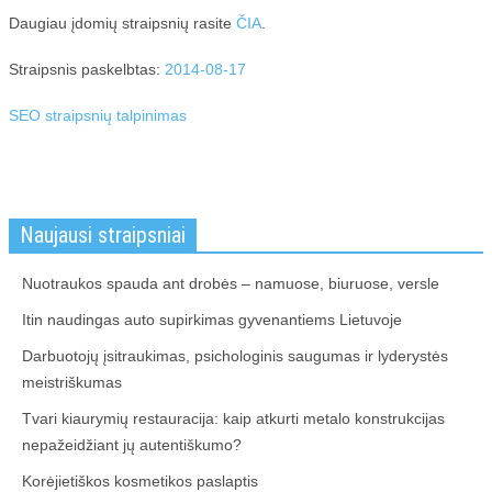
Daugiau įdomių straipsnių rasite
ČIA
.
Straipsnis paskelbtas:
2014-08-17
SEO straipsnių talpinimas
Naujausi straipsniai
Nuotraukos spauda ant drobės – namuose, biuruose, versle
Itin naudingas auto supirkimas gyvenantiems Lietuvoje
Darbuotojų įsitraukimas, psichologinis saugumas ir lyderystės
meistriškumas
Tvari kiaurymių restauracija: kaip atkurti metalo konstrukcijas
nepažeidžiant jų autentiškumo?
Korėjietiškos kosmetikos paslaptis