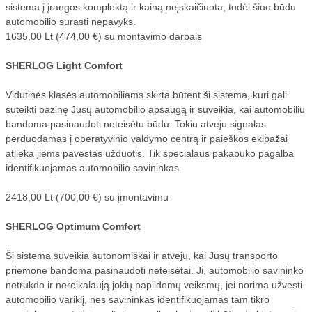
sistema į įrangos komplektą ir kainą neįskaičiuota, todėl šiuo būdu
automobilio surasti nepavyks.
1635,00 Lt (474,00 €) su montavimo darbais
SHERLOG Light Comfort
Vidutinės klasės automobiliams skirta būtent ši sistema, kuri gali
suteikti bazinę Jūsų automobilio apsaugą ir suveikia, kai automobiliu
bandoma pasinaudoti neteisėtu būdu. Tokiu atveju signalas
perduodamas į operatyvinio valdymo centrą ir paieškos ekipažai
atlieka jiems pavestas užduotis. Tik specialaus pakabuko pagalba
identifikuojamas automobilio savininkas.
2418,00 Lt (700,00 €) su įmontavimu
SHERLOG Optimum Comfort
Ši sistema suveikia autonomiškai ir atveju, kai Jūsų transporto
priemone bandoma pasinaudoti neteisėtai. Ji, automobilio savininko
netrukdo ir nereikalaują jokių papildomų veiksmų, jei norima užvesti
automobilio variklį, nes savininkas identifikuojamas tam tikro