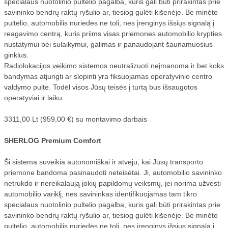
specialaus nuotolinio pultelio pagalba, kuris gali būti prirakintas prie
savininko bendrų raktų ryšulio ar, tiesiog gulėti kišenėje. Be minėto
pultelio, automobilis nuriedės ne toli, nes įrenginys išsiųs signalą į
reagavimo centrą, kuris priims visas priemones automobilio krypties
nustatymui bei sulaikymui, galimas ir panaudojant šaunamuosius
ginklus.
Radiolokacijos veikimo sistemos neutralizuoti neįmanoma ir bet koks
bandymas atjungti ar slopinti yra fiksuojamas operatyvinio centro
valdymo pulte. Todėl visos Jūsų teisės į turtą bus išsaugotos
operatyviai ir laiku.
3311,00 Lt (959,00 €) su montavimo darbais
SHERLOG Premium Comfort
Ši sistema suveikia autonomiškai ir atveju, kai Jūsų transporto
priemone bandoma pasinaudoti neteisėtai. Ji, automobilio savininko
netrukdo ir nereikalaują jokių papildomų veiksmų, jei norima užvesti
automobilio variklį, nes savininkas identifikuojamas tam tikro
specialaus nuotolinio pultelio pagalba, kuris gali būti prirakintas prie
savininko bendrų raktų ryšulio ar, tiesiog gulėti kišenėje. Be minėto
pultelio, automobilis nuriedės ne toli, nes įrenginys išsiųs signalą į