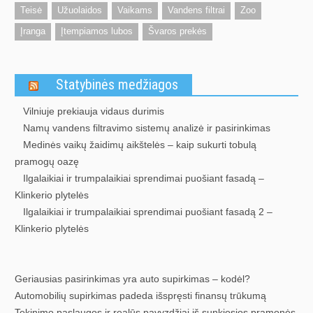
Teisė
Užuolaidos
Vaikams
Vandens filtrai
Zoo
Įranga
Įtempiamos lubos
Švaros prekės
Statybinės medžiagos
Vilniuje prekiauja vidaus durimis
Namų vandens filtravimo sistemų analizė ir pasirinkimas
Medinės vaikų žaidimų aikštelės – kaip sukurti tobulą
pramogų oazę
Ilgalaikiai ir trumpalaikiai sprendimai puošiant fasadą –
Klinkerio plytelės
Ilgalaikiai ir trumpalaikiai sprendimai puošiant fasadą 2 –
Klinkerio plytelės
Geriausias pasirinkimas yra auto supirkimas – kodėl?
Automobilių supirkimas padeda išspręsti finansų trūkumą
Tekinimo paslaugos ir realūs pavyzdžiai iš sunkiosios pramonės