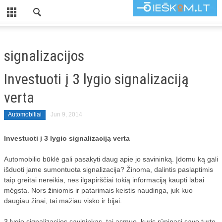
CLOSE
TITULINIS
signalizacijos
KATEGORIJOS
Investuoti į 3 lygio signalizaciją
KOMPIUTERIAI
verta
AUTOMOBILIAI
Automobiliai
Jun 9, 2014
PADANGOS
Investuoti į 3 lygio signalizaciją verta
BALDAI
BUITIS
Automobilio būklė gali pasakyti daug apie jo savininką. Įdomu ką gali
išduoti jame sumontuota signalizacija? Žinoma, dalintis paslaptimis
INTERJERAS
taip greitai nereikia, nes ilgapirščiai tokią informaciją kaupti labai
mėgsta. Nors žiniomis ir patarimais keistis naudinga, juk kuo
ROMANETĖS
daugiau žinai, tai mažiau visko ir bijai.
UŽUOLAIDOS
3 lygio signalizacijos savininkas, tai asmuo, kuris rūpinasi savo turto