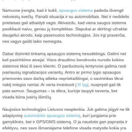
Namuose įrengta, kad ir kukli,
apsaugos sistema
padeda išvengti
nekviestų svečių. Panaši situacija ir su automobiliais. Net ir nedidelis
prietaisas gali atbaidyti vagis. Akivaizdu, kad viena saugos sistema
pasikliauti naivu, geriau jų komplektas. Slapukai ar skirtingi užraktai
daugeliui atrodo, kaip pasenusios technologijos. Jos irgi praverčia,
nes vagys gaišti laiko nemėgsta.
Dabar išsirinkti tinkamą apsaugos sistemą nesudėtinga. Galimi net
keli pasirinkimo atvejai. Visos draudimo bendrovės nurodo kokios
sistemos tikisi iš savo kliento. O parduotuvių lentynose galima rasti
įvairiausių signalizacijos variantų. Antro ar pirmo lygio apsaugos
priemonės savo darbą atlieka nepriekaištingai, o savininkas tikrai
naktį miegos ramiai. Ar verta investuoti į
III lygį
, nuspręsti gali tik
pats asmuo. Saugumas – ta sfera, kurioje taupyti neverta, bet
visada būna įvairių išimčių.
Naujosios technologijos Lietuvos neaplenkia. Juk galima įsigyti ne tik
adaptyvinę
automobilio apsaugos sistemą
, kuri jungiama prie
gamyklinės, bet ir GPS/GMS sistemą. O ja naudotis gan paprasta ir
efektyvu, nes savo išmaniajame telefone visada matysite kokia yra