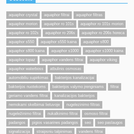
aquaphor crystal
aquaphor filtrai
aquaphor filtras
aquaphor morion
aquaphor ro 101s
aquaphor ro 101s morion
aquaphor ro 102s
aquaphor ro 206s
aquaphor ro 206s horeca
aquaphor s550
aquaphor s550 kaina
aquaphor s800
aquaphor s800 kaina
aquaphor s1000
aquaphor s1000 kaina
aquaphor topaz
aquaphor vandens filtrai
aquaphor viking
aquaphor waterboss
atbulinis osmosas
automobiliu supirkimas
bakterijos kanalizacijai
bakterijos nuotekoms
bakterijos valymo įrenginiams
filtrai
geriamo vandens filtrai
kanalizacijos bakterijos
nemokami skelbimai lietuvoje
nugelezinimo filtras
nugeležinimo filtrai
nukalkinimo filtrai
osmoso filtrai
padangos
pigios vasarines padangos
seo
seo paslaugos
signalizacija
straipsniu talpinimas
vandens filtrai