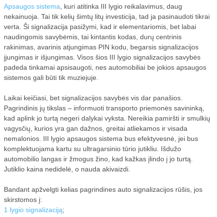
Apsaugos sistema
, kuri atitinka III lygio reikalavimus, daug
nekainuoja. Tai tik kelių šimtų litų investicija, tad ja pasinaudoti tikrai
VALYMO ĮRENGINIAI
verta. Ši signalizacija pasižymi, kad ir elementariomis, bet labai
naudingomis savybėmis, tai kintantis kodas, durų centrinis
BIO BAKTERIJOS
rakinimas, avarinis atjungimas PIN kodu, begarsis signalizacijos
įjungimas ir išjungimas. Visos šios III lygio signalizacijos savybės
padeda tinkamai apsisaugoti, nes automobiliai be jokios apsaugos
AUTOMOBILIO DRAUDIMAS
sistemos gali būti tik muziejuje.
Laikai keičiasi, bet signalizacijos savybės vis dar panašios.
Pagrindinis jų tikslas – informuoti transporto priemonės savininką,
kad aplink jo turtą negeri dalykai vyksta. Nereikia pamiršti ir smulkių
vagysčių, kurios yra gan dažnos, greitai atliekamos ir visada
nemalonios. III lygio apsaugos sistema bus efektyvesnė, jei bus
komplektuojama kartu su ultragarsinio tūrio jutikliu. Išdužo
automobilio langas ir žmogus žino, kad kažkas įlindo į jo turtą.
Jutiklio kaina nedidelė, o nauda akivaizdi.
Bandant apžvelgti kelias pagrindines auto signalizacijos rūšis, jos
skirstomos į:
1 lygio signalizaciją
;