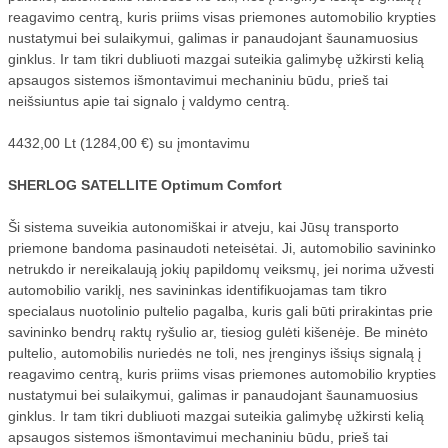
reagavimo centrą, kuris priims visas priemones automobilio krypties
nustatymui bei sulaikymui, galimas ir panaudojant šaunamuosius
ginklus. Ir tam tikri dubliuoti mazgai suteikia galimybę užkirsti kelią
apsaugos sistemos išmontavimui mechaniniu būdu, prieš tai
neišsiuntus apie tai signalo į valdymo centrą.
4432,00 Lt (1284,00 €) su įmontavimu
SHERLOG SATELLITE Optimum Comfort
Ši sistema suveikia autonomiškai ir atveju, kai Jūsų transporto
priemone bandoma pasinaudoti neteisėtai. Ji, automobilio savininko
netrukdo ir nereikalaują jokių papildomų veiksmų, jei norima užvesti
automobilio variklį, nes savininkas identifikuojamas tam tikro
specialaus nuotolinio pultelio pagalba, kuris gali būti prirakintas prie
savininko bendrų raktų ryšulio ar, tiesiog gulėti kišenėje. Be minėto
pultelio, automobilis nuriedės ne toli, nes įrenginys išsiųs signalą į
reagavimo centrą, kuris priims visas priemones automobilio krypties
nustatymui bei sulaikymui, galimas ir panaudojant šaunamuosius
ginklus. Ir tam tikri dubliuoti mazgai suteikia galimybę užkirsti kelią
apsaugos sistemos išmontavimui mechaniniu būdu, prieš tai