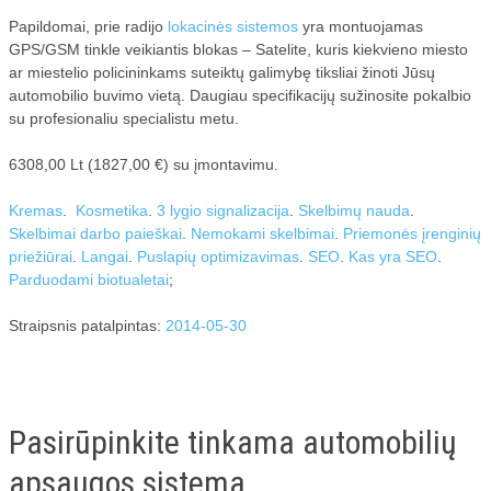
Papildomai, prie radijo
lokacinės sistemos
yra montuojamas
GPS/GSM tinkle veikiantis blokas – Satelite, kuris kiekvieno miesto
ar miestelio policininkams suteiktų galimybę tiksliai žinoti Jūsų
automobilio buvimo vietą. Daugiau specifikacijų sužinosite pokalbio
su profesionaliu specialistu metu.
6308,00 Lt (1827,00 €) su įmontavimu.
Kremas
.
Kosmetika
.
3 lygio signalizacija
.
Skelbimų nauda
.
Skelbimai darbo paieškai
.
Nemokami skelbimai
.
Priemonės įrenginių
priežiūrai
.
Langai
.
Puslapių optimizavimas
.
SEO
.
Kas yra SEO
.
Parduodami biotualetai
;
Straipsnis patalpintas:
2014-05-30
Pasirūpinkite tinkama automobilių
apsaugos sistema