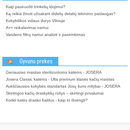
Kaip pasiruošti trinkelių klojimui?
Ką reikia žinoti užsakant didelių detalių tekinimo paslaugas?
Kokybiškos vidaus durys Vilniuje
A++ reikalavimai namui
Vandens filtrų namui analizė ir pasirinkimas
Gyvunu prekes
Geriausias maistas sterilizuotoms katėms - JOSERA
Josera Classic katėms - Ulta premium klasės kačių maistas
Aukščiausios kokybės standartas Jūsų šuns mitybai - JOSERA
Skirtingos kačių draskyklių rūšys – skirtingi privalumai
Kodėl katės drasko baldus - kaip to išvengti?