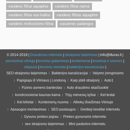
vandens filtrai aquaphor
vandens filtrai namui
vandens filtrai nuo kalkiu
vandens filtras aquaphor
vandens minkstinimo filtrai
vasarines padangos
© 2014-2018 |
Draudimas internetu
|
straipsniu talpinimas
| info@itturas.lt |
pervezimai vilniuje
|
kroviniu gabenimas
|
konteineriai
|
kroviniai ir zmones
|
ekipazai
|
kroviniu vienetai
|
bakterijos kanalizacijai
|
SEO straipsniu talpinimas
Bakterijos kanalizacijai
Valymo įrenginiams
Papigiaja iš Vilniaus į Londoną
Kaip įdėti straipsnį
Auto1
Fizinio asmens bankrotas
Auto draudimo skaičiuoklė
kondicionieriai kaunas kaina
Trijų mėnesių lęšiai
Ket testai
Ket bilietai
Konteinerių nuoma
Atliekų išvežimas Vilniuje
Apsaugos montavimas
SEO paslaugos
Greitieji kreditai internetu
Gyvunu prekes pigiau
Prekes gyvunams internetu
seo straipsniu talpinimas
Mini paskolos internetu