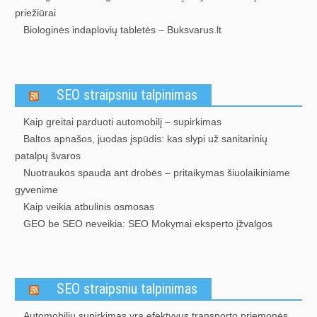
priežiūrai
Biologinės indaplovių tabletės – Buksvarus.lt
SEO straipsniu talpinimas
Kaip greitai parduoti automobilį – supirkimas
Baltos apnašos, juodas įspūdis: kas slypi už sanitarinių
patalpų švaros
Nuotraukos spauda ant drobės – pritaikymas šiuolaikiniame
gyvenime
Kaip veikia atbulinis osmosas
GEO be SEO neveikia: SEO Mokymai eksperto įžvalgos
SEO straipsniu talpinimas
Automobilių supirkimas yra efektyvus transporto priemonės