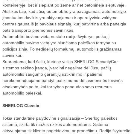
konteineryje, bet ir slepiant po žeme ar net betoninėje slėptuvėje.
Atsitikus taip, kad Jūsų automobilis yra pavagiamas, automobilyje
įmontuotas daviklis yra aktyvuojamas ir operatyvinio valdymo
centras gauna iš jo pavojaus signalą, kurį patvirtina arba paneigia
pats transporto priemonės savininkas.
Automobilio buvimo vietą nustato radijo švyturys, po ko, į
automobilio buvimo vietą yra siunčiama paieškos tarnyba su
policijos žinia. Po nedidelių formalumų, automobilis gražinamas
savininkui.
Suprantama, kad šalių, kuriose veikia SHERLOG SecurityCar
sistemos sekimo įranga, įvardinti negalime dėl Jūsų pačių
automobilio saugumo garantijų užtikrinimo ir patiems
nerekomenduojame bandyti patikimumo dėl asmeninės teisinės
atsakomybės po to, kai tarnybos panaudos savo resursus
automobilio paieškai.
SHERLOG Classic
Tokia standartinė palydovinė signalizacija – Sherlog paieškos
sistema, skirta tik mažos rizikos automobiliams. Sistema
aktyvuojama tik kliento pageidavimu ar pranešimu. Radijo švyturėlio