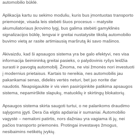
automobilio būklė.
Aplikacija kartu su sekimo moduliu, kuris bus įmontuotas transporto
priemonėje, visada leis stebėti šiuos procesus – matysite
akumuliatoriaus įkrovimo lygį, bus galima stebėti gamyklinės
signalizacijos būklę, lengvai ir greitai nustatysite tikslią automobilio
buvimo vietą ar rasite artimiausią maršrutą iki savo mašinos.
Akivaizdu, kad ši apsaugos sistema yra be galo efektyvi, nes visa
informacija šeimininką greitai pasieks, o palydovinis ryšys leidžia
surasti ir pavogtą automobilį. Žinoma, ne visi žmonės nori investuoti
į modernius prietaisus. Kartais to nereikia, nes automobilis jau
pakankamai senas, didelės vertės neturi, bet juo norite dar
naudotis. Neapsigaukite ir vis vien pasirūpinkite patikima apsaugos
sistema, nepamirškite slapukų, matuoklių ir skirtingų blokatorių.
Apsaugos sistema skirta saugoti turtui, o ne palankoms draudimo
sąlygoms įgyti. Dera čia elgtis apdairiai ir sumaniai. Automobilio
vagystė – nemaloni patirtis, nors dažniau yra vagiama iš jų, nei
pačios transporto priemonės. Protingai investavęs žmogus,
nesibaimins netikėtų įvykių.