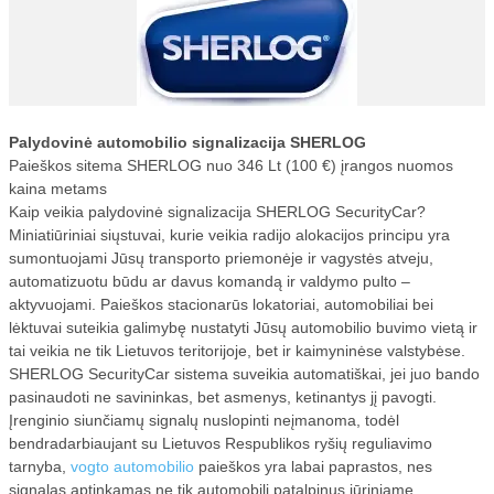
Palydovinė automobilio signalizacija SHERLOG
Paieškos sitema SHERLOG nuo 346 Lt (100 €) įrangos nuomos
kaina metams
Kaip veikia palydovinė signalizacija SHERLOG SecurityCar?
Miniatiūriniai siųstuvai, kurie veikia radijo alokacijos principu yra
sumontuojami Jūsų transporto priemonėje ir vagystės atveju,
automatizuotu būdu ar davus komandą ir valdymo pulto –
aktyvuojami. Paieškos stacionarūs lokatoriai, automobiliai bei
lėktuvai suteikia galimybę nustatyti Jūsų automobilio buvimo vietą ir
tai veikia ne tik Lietuvos teritorijoje, bet ir kaimyninėse valstybėse.
SHERLOG SecurityCar sistema suveikia automatiškai, jei juo bando
pasinaudoti ne savininkas, bet asmenys, ketinantys jį pavogti.
Įrenginio siunčiamų signalų nuslopinti neįmanoma, todėl
bendradarbiaujant su Lietuvos Respublikos ryšių reguliavimo
tarnyba,
vogto automobilio
paieškos yra labai paprastos, nes
signalas aptinkamas ne tik automobilį patalpinus jūriniame