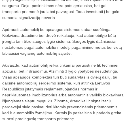
ĮRANGA
saugumu. Deja, pasirinkimas nėra pats geriausias, bet gal
transporto priemonė jau labai pavargusi. Tada investuoti į be galo
VANDENS FILTRAI
sumanią signalizaciją neverta.
ŠVAROS PREKĖS
Apdrausti automobilį be apsaugos sistemos dabar sudėtinga.
Kiekviena draudimo bendrovė reikalauja, kad automobilyje būtų
KELIONĖS
įrengta tam tikro saugos lygio sistema. Saugos lygis dažniausiai
KOSMETIKA
nustatomas pagal automobilio modelį, pagaminimo metus bei vietą
labiausiai vagiamų automobilių sąraše.
MEDICINA
Akivaizdu, kad automobilį reikia tinkamai paruošti ne tik techninei
TEISĖ
apžiūrai, bet ir draudimui. Atsiminti 3 lygio ypatybes nesudėtinga.
Visas apsaugos komplektas turi būti sudarytas iš dviejų dalių, tai
SKELBIMAI
garsinė automobilių sergėjimo sistema, kuri atitinka Lietuvos
STATYBOS DARBAI
Respublikos įstatymais reglamentuojančias normas ir
nepriklausomas imobilizatorius arba automatinis variklio blokavimas,
LT
išjungiamas slaptu mygtuku. Žinoma, draudikai ir signalizacijų
pardavėjai siūlo pasinaudoti kitomis prevencinėmis priemonėmis,
VAIRAVIMO MOKYKLOS
kad ir automobilio žymėjimu. Kartais jis pasiteisina ir padeda greita
surasti pradingusią transporto priemonę.
STRAIPSNIŲ TALPINIMAS