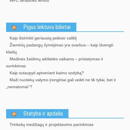
WPC terasinės lentos
Pigus lektuvu bilietai
Kaip išsirinkti geriausią pelėsio valiklį
Žieminių padangų žymėjimas yra svarbus – kaip išvengti
klaidų
Medinės žaidimų aikštelės vaikams – pristatymas ir
surinkimas
Kaip sutaupyti aptveriant kaimo sodybą?
Maži nuotekų valymo įrenginiai gali veikti ne tik tyliai, bet ir
„nematomai‘‘?
Statyba ir apdaila
Trinkelių medžiagų ir projektavimo parinkimas