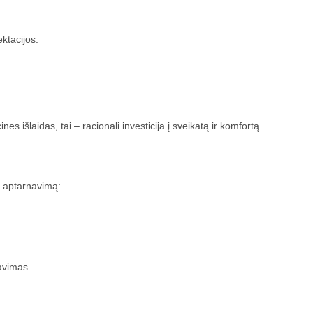
ktacijos:
es išlaidas, tai – racionali investicija į sveikatą ir komfortą.
ką aptarnavimą:
navimas.