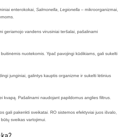
rniniai enterokokai,
Salmonella
,
Legionella
– mikroorganizmai,
stemoms.
žni geriamojo vandens virusiniai teršalai, pašalinami
 buitinėmis nuotekomis. Ypač pavojingi kūdikiams, gali sukelti
gi junginiai, galintys kauptis organizme ir sukelti lėtinius
ei kvapą. Pašalinami naudojant papildomus anglies filtrus.
os gali pakenkti sveikatai. RO sistemos efektyviai juos išvalo,
 būtų sveikas vartojimui.
ską?