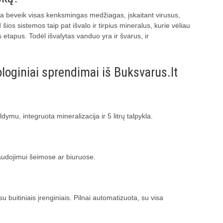
na beveik visas kenksmingas medžiagas, įskaitant virusus,
 šios sistemos taip pat išvalo ir tirpius mineralus, kurie vėliau
 etapus. Todėl išvalytas vanduo yra ir švarus, ir
oginiai sprendimai iš Buksvarus.lt
mu, integruota mineralizacija ir 5 litrų talpykla.
audojimui šeimose ar biuruose.
buitiniais įrenginiais. Pilnai automatizuota, su visa