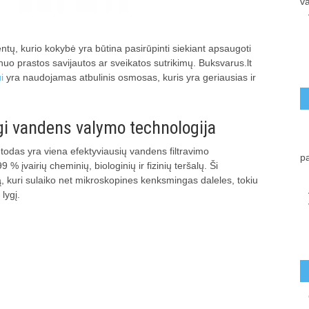
va
ų, kurio kokybė yra būtina pasirūpinti siekiant apsaugoti
uo prastos savijautos ar sveikatos sutrikimų. Buksvarus.lt
i
yra naudojamas atbulinis osmosas, kuris yra geriausias ir
i vandens valymo technologija
todas yra viena efektyviausių vandens filtravimo
p
9 % įvairių cheminių, biologinių ir fizinių teršalų. Ši
 kuri sulaiko net mikroskopines kenksmingas daleles, tokiu
lygį.