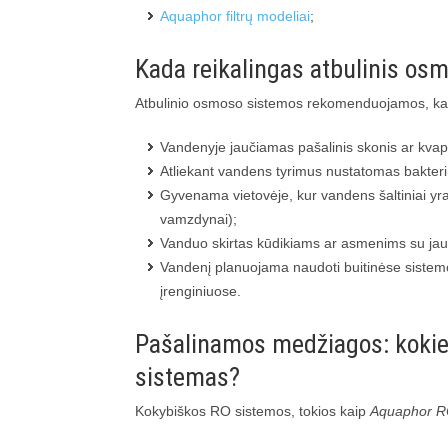
Aquaphor filtrų modeliai
;
Kada reikalingas atbulinis os
Atbulinio osmoso sistemos rekomenduojamos, ka
Vandenyje jaučiamas pašalinis skonis ar kvapas
Atliekant vandens tyrimus nustatomas bakterin
Gyvenama vietovėje, kur vandens šaltiniai yra
vamzdynai);
Vanduo skirtas kūdikiams ar asmenims su jau
Vandenį planuojama naudoti buitinėse siste
įrenginiuose.
Pašalinamos medžiagos: kokie 
sistemas?
Kokybiškos RO sistemos, tokios kaip
Aquaphor R