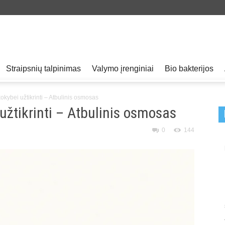
Straipsnių talpinimas
Valymo įrenginiai
Bio bakterijos
kybei užtikrinti – Atbulinis osmosas
žtikrinti – Atbulinis osmosas
0
144