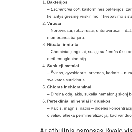
Bakterijos
–
Escherichia coli
, kaliforminės bakterijos, ža
keliantys grėsmę virškinimo ir kvėpavimo si
Virusai
– Norovirusai, rotavirusai, enterovirusai – da
membranos barjeru.
Nitratai ir nitritai
– Cheminiai junginiai, susiję su žemės ūkiu ar
methemoglobinemiją.
Sunkieji metalai
– Švinas, gyvsidabris, arsenas, kadmis – nuodin
sveikatos sutrikimus.
Chloras ir chloraminai
– Dirgina odą, akis, sukelia nemalonų skonį b
Pertekliniai mineralai ir druskos
– Kalcis, magnis, natris – didelės koncentracij
o vėliau atlieka permineralizaciją, kad vanduo
Ar atbulinis osmosas išvalo vi