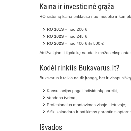
Kaina ir investicinė grąža
RO sistemų kaina priklauso nuo modelio ir komple
RO 101S
– nuo 200 €
RO 102S
– nuo 245 €
RO 202S
– nuo 400 € iki 500 €
Atsižvelgiant į ilgalaikę naudą ir mažas eksploatacin
Kodėl rinktis Buksvarus.lt?
Buksvarus.lt teikia ne tik įrangą, bet ir visapusiš
Konsultacijos pagal individualų poreikį;
Vandens tyrimai;
Profesionalus montavimas visoje Lietuvoje;
Aiški kainodara ir patikimas garantinis aptar
Išvados