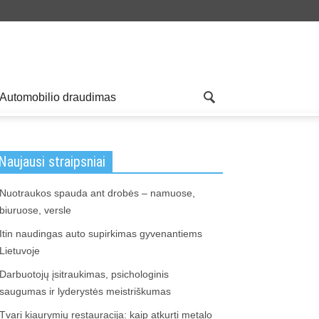
Automobilio draudimas
Naujausi straipsniai
Nuotraukos spauda ant drobės – namuose,
biuruose, versle
Itin naudingas auto supirkimas gyvenantiems
Lietuvoje
Darbuotojų įsitraukimas, psichologinis
saugumas ir lyderystės meistriškumas
Tvari kiaurymių restauracija: kaip atkurti metalo