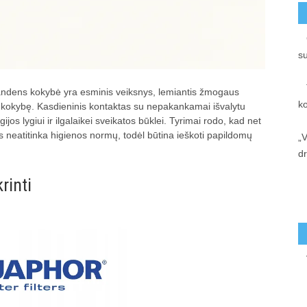
s
andens kokybė yra esminis veiksnys, lemiantis žmogaus
k
kokybę. Kasdieninis kontaktas su nepakankamai išvalytu
ijos lygiui ir ilgalaikei sveikatos būklei. Tyrimai rodo, kad net
is neatitinka higienos normų, todėl būtina ieškoti papildomų
„V
d
rinti