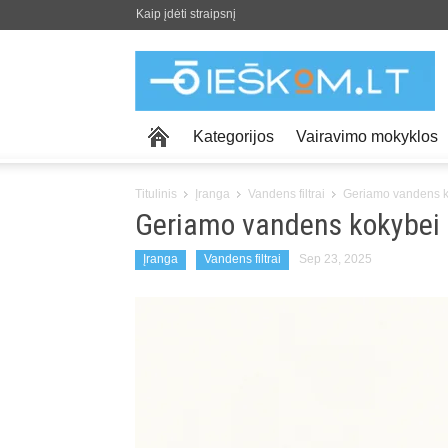
Kaip įdėti straipsnį
Kategorijos
Vairavimo mokyklos
Titulinis
Įranga
Vandens filtrai
Geriamo vandens ko
Geriamo vandens kokybei u
Įranga
Vandens filtrai
Sep 23, 2025