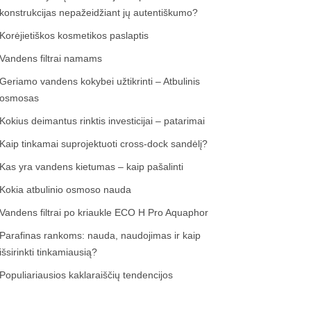
konstrukcijas nepažeidžiant jų autentiškumo?
Korėjietiškos kosmetikos paslaptis
Vandens filtrai namams
Geriamo vandens kokybei užtikrinti – Atbulinis
osmosas
Kokius deimantus rinktis investicijai – patarimai
Kaip tinkamai suprojektuoti cross-dock sandėlį?
Kas yra vandens kietumas – kaip pašalinti
Kokia atbulinio osmoso nauda
Vandens filtrai po kriaukle ECO H Pro Aquaphor
Parafinas rankoms: nauda, naudojimas ir kaip
išsirinkti tinkamiausią?
Populiariausios kaklaraiščių tendencijos