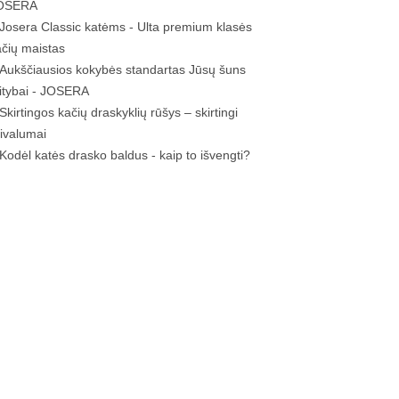
OSERA
Josera Classic katėms - Ulta premium klasės
ačių maistas
Aukščiausios kokybės standartas Jūsų šuns
itybai - JOSERA
Skirtingos kačių draskyklių rūšys – skirtingi
rivalumai
Kodėl katės drasko baldus - kaip to išvengti?