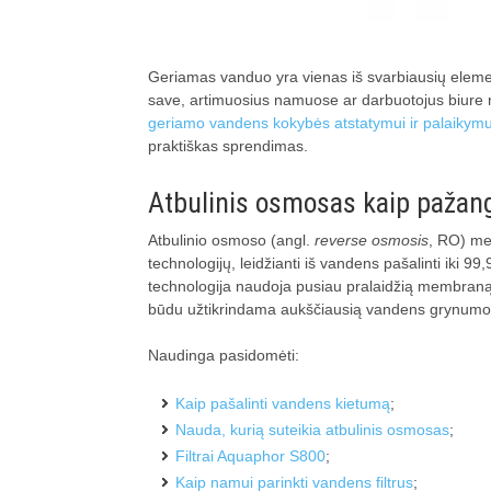
Geriamas vanduo yra vienas iš svarbiausių element
save, artimuosius namuose ar darbuotojus biure n
geriamo vandens kokybės atstatymui ir palaikymu
praktiškas sprendimas.
Atbulinis osmosas kaip pažang
Atbulinio osmoso (angl.
reverse osmosis
, RO) me
technologijų, leidžianti iš vandens pašalinti iki 99,9
technologija naudoja pusiau pralaidžią membraną,
būdu užtikrindama aukščiausią vandens grynumo 
Naudinga pasidomėti:
Kaip pašalinti vandens kietumą
;
Nauda, kurią suteikia atbulinis osmosas
;
Filtrai Aquaphor S800
;
Kaip namui parinkti vandens filtrus
;