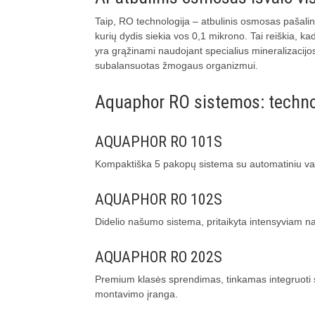
Taip, RO technologija – atbulinis osmosas pašali
kurių dydis siekia vos 0,1 mikrono. Tai reiškia, kad
yra grąžinami naudojant specialius mineralizacijos
subalansuotas žmogaus organizmui.
Aquaphor RO sistemos: technol
AQUAPHOR RO 101S
Kompaktiška 5 pakopų sistema su automatiniu valdy
AQUAPHOR RO 102S
Didelio našumo sistema, pritaikyta intensyviam n
AQUAPHOR RO 202S
Premium klasės sprendimas, tinkamas integruoti su 
montavimo įranga.