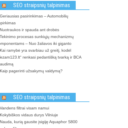
SEO straipsnių talpinimas
Geriausias pasirinkimas – Automobilių
upirkimas
Nuotraukos ir spauda ant drobės
Tekinimo procesas sunkiųjų mechanizmų
omponentams – Nuo žaliavos iki giganto
Kai ramybė yra svarbiau už greitį, kodėl
ezam123.lt“ renkasi pedantišką tvarką ir BCA
raudimą
Kaip pagerinti užsakymų valdymą?
SEO straipsnių talpinimas
Vandens filtrai visam namui
Kokybiškos vidaus durys Vilniuje
Nauda, kurią gausite įsigiję Aquaphor S800