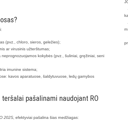
J
k
mosas?
m
i:
 (pvz., chloro, sieros, geležies);
p
is ar virusinis užterštumas;
 neprognozuojamos kokybės (pvz., šuliniai, gręžiniai, seni
tria imunine sistema;
mose: kavos aparatuose, šaldytuvuose, ledų gamybos
teršalai pašalinami naudojant RO
O 202S
, efektyviai pašalina šias medžiagas: