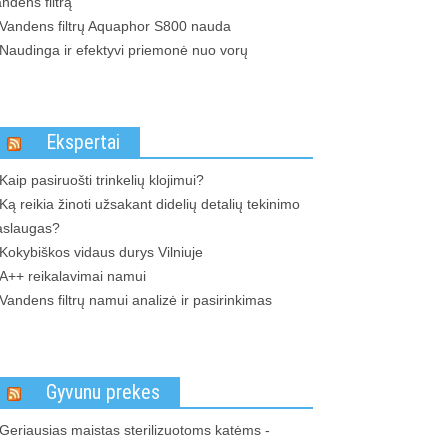
ndens filtrą
Vandens filtrų Aquaphor S800 nauda
Naudinga ir efektyvi priemonė nuo vorų
Ekspertai
Kaip pasiruošti trinkelių klojimui?
Ką reikia žinoti užsakant didelių detalių tekinimo
aslaugas?
Kokybiškos vidaus durys Vilniuje
A++ reikalavimai namui
Vandens filtrų namui analizė ir pasirinkimas
Gyvunu prekes
Geriausias maistas sterilizuotoms katėms -