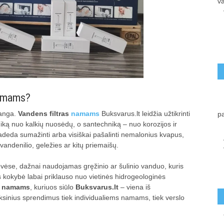
va
 namams?
banga.
Vandens filtras
namams
Buksvarus.lt leidžia užtikrinti
p
iką nuo kalkių nuosėdų, o santechniką – nuo korozijos ir
deda sumažinti arba visiškai pašalinti nemalonius kvapus,
 vandenilio, geležies ar kitų priemaišų.
ovėse, dažnai naudojamas gręžinio ar šulinio vanduo, kuris
 kokybė labai priklauso nuo vietinės hidrogeologinės
ai namams
, kuriuos siūlo
Buksvarus.lt
– viena iš
eksinius sprendimus tiek individualiems namams, tiek verslo