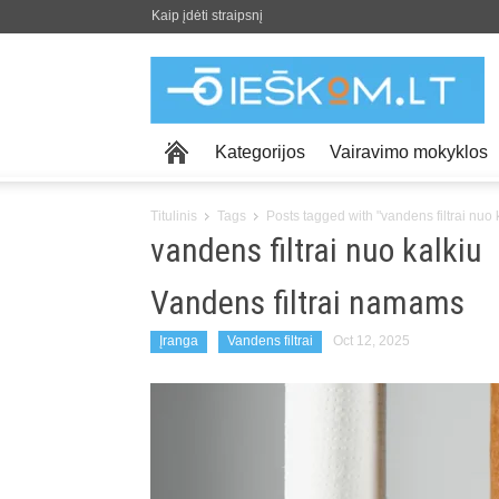
Kaip įdėti straipsnį
Kategorijos
Vairavimo mokyklos
Titulinis
Tags
Posts tagged with "vandens filtrai nuo 
vandens filtrai nuo kalkiu
Vandens filtrai namams
Įranga
Vandens filtrai
Oct 12, 2025