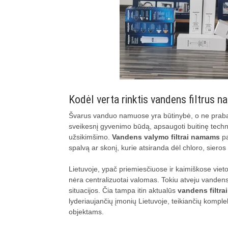
Kodėl verta rinktis vandens filtrus
Švarus vanduo namuose yra būtinybė, o ne pra
sveikesnį gyvenimo būdą, apsaugoti buitinę techn
užsikimšimo.
Vandens valymo filtrai namams
pa
spalvą ar skonį, kurie atsiranda dėl chloro, sieros
Lietuvoje, ypač priemiesčiuose ir kaimiškose viet
nėra centralizuotai valomas. Tokiu atveju vandens
situacijos. Čia tampa itin aktualūs
vandens filtr
lyderiaujančių įmonių Lietuvoje, teikiančių kompl
objektams.