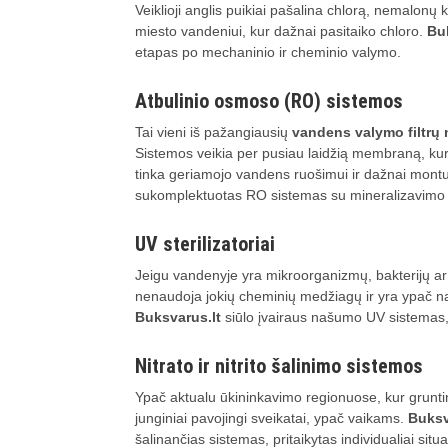
Veiklioji anglis puikiai pašalina chlorą, nemalonų
miesto vandeniui, kur dažnai pasitaiko chloro.
Bu
etapas po mechaninio ir cheminio valymo.
Atbulinio osmoso (RO) sistemos
Tai vieni iš pažangiausių
vandens valymo filtr
Sistemos veikia per pusiau laidžią membraną, kuri
tinka geriamojo vandens ruošimui ir dažnai mont
sukomplektuotas RO sistemas su mineralizavimo 
UV sterilizatoriai
Jeigu vandenyje yra mikroorganizmų, bakterijų ar v
nenaudoja jokių cheminių medžiagų ir yra ypač nau
Buksvarus.lt
siūlo įvairaus našumo UV sistemas,
Nitrato ir nitrito šalinimo sistemos
Ypač aktualu ūkininkavimo regionuose, kur gruntini
junginiai pavojingi sveikatai, ypač vaikams.
Buksv
šalinančias sistemas, pritaikytas individualiai situac