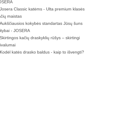
OSERA
Josera Classic katėms - Ulta premium klasės
ačių maistas
Aukščiausios kokybės standartas Jūsų šuns
itybai - JOSERA
Skirtingos kačių draskyklių rūšys – skirtingi
rivalumai
Kodėl katės drasko baldus - kaip to išvengti?