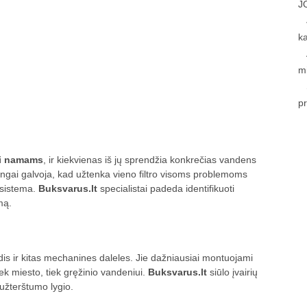
J
k
m
p
ai namams
, ir kiekvienas iš jų sprendžia konkrečias vandens
ingai galvoja, kad užtenka vieno filtro visoms problemoms
 sistema.
Buksvarus.lt
specialistai padeda identifikuoti
mą.
 rūdis ir kitas mechanines daleles. Jie dažniausiai montuojami
iek miesto, tiek gręžinio vandeniui.
Buksvarus.lt
siūlo įvairių
užterštumo lygio.