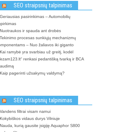
SEO straipsnių talpinimas
Geriausias pasirinkimas – Automobilių
upirkimas
Nuotraukos ir spauda ant drobės
Tekinimo procesas sunkiųjų mechanizmų
omponentams – Nuo žaliavos iki giganto
Kai ramybė yra svarbiau už greitį, kodėl
ezam123.lt“ renkasi pedantišką tvarką ir BCA
raudimą
Kaip pagerinti užsakymų valdymą?
SEO straipsnių talpinimas
Vandens filtrai visam namui
Kokybiškos vidaus durys Vilniuje
Nauda, kurią gausite įsigiję Aquaphor S800