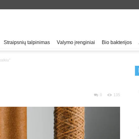
Straipsnių talpinimas
Valymo įrenginiai
Bio bakterijos
kalkiu"
0
135