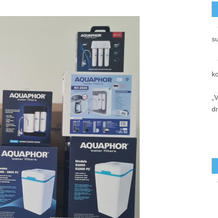
s
k
„V
d