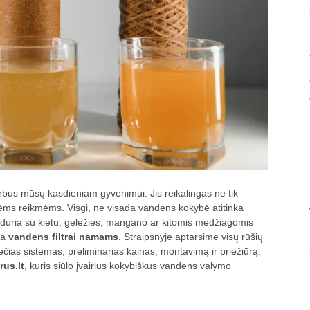
bus mūsų kasdieniam gyvenimui. Jis reikalingas ne tik
inėms reikmėms. Visgi, ne visada vandens kokybė atitinka
iduria su kietu, geležies, mangano ar kitomis medžiagomis
na
vandens filtrai namams
. Straipsnyje aptarsime visų rūšių
rečias sistemas, preliminarias kainas, montavimą ir priežiūrą.
us.lt
, kuris siūlo įvairius kokybiškus vandens valymo