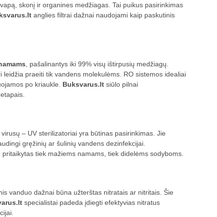
 kvapą, skonį ir organines medžiagas. Tai puikus pasirinkimas
ksvarus.lt
anglies filtrai dažnai naudojami kaip paskutinis
ų namams
, pašalinantys iki 99% visų ištirpusių medžiagų.
 leidžia praeiti tik vandens molekulėms. RO sistemos idealiai
uojamos po kriaukle.
Buksvarus.lt
siūlo pilnai
etapais.
irusų – UV sterilizatoriai yra būtinas pasirinkimas. Jie
dingi gręžinių ar šulinių vandens dezinfekcijai.
 pritaikytas tiek mažiems namams, tiek didelėms sodyboms.
s vanduo dažnai būna užterštas nitratais ar nitritais. Šie
arus.lt
specialistai padeda įdiegti efektyvias nitratus
ijai.