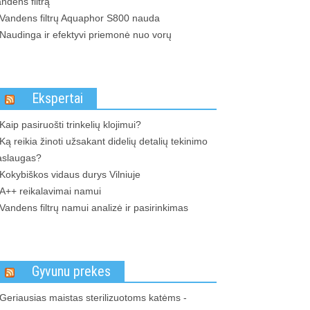
ndens filtrą
Vandens filtrų Aquaphor S800 nauda
Naudinga ir efektyvi priemonė nuo vorų
Ekspertai
Kaip pasiruošti trinkelių klojimui?
Ką reikia žinoti užsakant didelių detalių tekinimo
aslaugas?
Kokybiškos vidaus durys Vilniuje
A++ reikalavimai namui
Vandens filtrų namui analizė ir pasirinkimas
Gyvunu prekes
Geriausias maistas sterilizuotoms katėms -