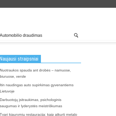
Automobilio draudimas
Naujausi straipsniai
Nuotraukos spauda ant drobės – namuose,
biuruose, versle
Itin naudingas auto supirkimas gyvenantiems
Lietuvoje
Darbuotojų įsitraukimas, psichologinis
saugumas ir lyderystės meistriškumas
Tvari kiaurymių restauracija: kaip atkurti metalo