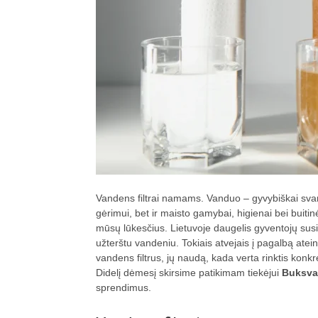
Vandens filtrai namams. Vanduo – gyvybiškai svar
gėrimui, bet ir maisto gamybai, higienai bei buit
mūsų lūkesčius. Lietuvoje daugelis gyventojų sus
užterštu vandeniu. Tokiais atvejais į pagalbą atei
vandens filtrus, jų naudą, kada verta rinktis konk
Didelį dėmesį skirsime patikimam tiekėjui
Buksvar
sprendimus.