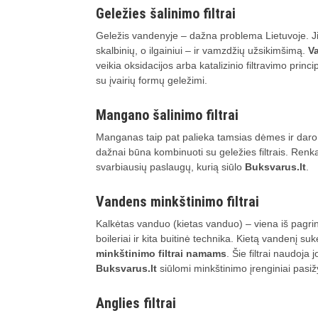
Geležies šalinimo filtrai
Geležis vandenyje – dažna problema Lietuvoje. Ji
skalbinių, o ilgainiui – ir vamzdžių užsikimšimą.
V
veikia oksidacijos arba katalizinio filtravimo princ
su įvairių formų geležimi.
Mangano šalinimo filtrai
Manganas taip pat palieka tamsias dėmes ir daro 
dažnai būna kombinuoti su geležies filtrais. Renkant
svarbiausių paslaugų, kurią siūlo
Buksvarus.lt
.
Vandens minkštinimo filtrai
Kalkėtas vanduo (kietas vanduo) – viena iš pagrind
boileriai ir kita buitinė technika. Kietą vandenį suk
minkštinimo filtrai namams
. Šie filtrai naudoja
Buksvarus.lt
siūlomi minkštinimo įrenginiai pas
Anglies filtrai