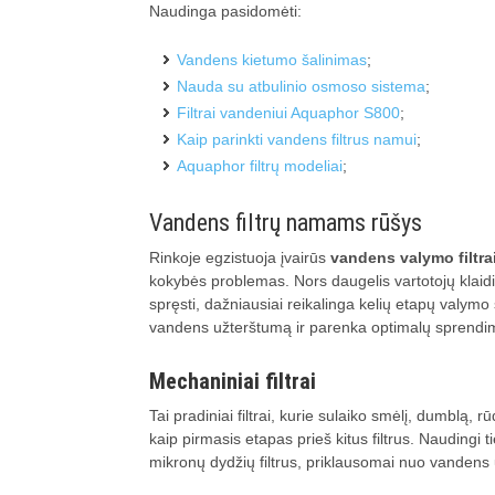
Naudinga pasidomėti:
Vandens kietumo šalinimas
;
Nauda su atbulinio osmoso sistema
;
Filtrai vandeniui Aquaphor S800
;
Kaip parinkti vandens filtrus namui
;
Aquaphor filtrų modeliai
;
Vandens filtrų namams rūšys
Rinkoje egzistuoja įvairūs
vandens valymo filtr
kokybės problemas. Nors daugelis vartotojų klaid
spręsti, dažniausiai reikalinga kelių etapų valymo
vandens užterštumą ir parenka optimalų sprendi
Mechaniniai filtrai
Tai pradiniai filtrai, kurie sulaiko smėlį, dumblą,
kaip pirmasis etapas prieš kitus filtrus. Naudingi t
mikronų dydžių filtrus, priklausomai nuo vandens 