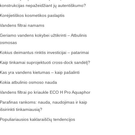
konstrukcijas nepažeidžiant jų autentiškumo?
Korėjietiškos kosmetikos paslaptis
Vandens filtrai namams
Geriamo vandens kokybei užtikrinti – Atbulinis
osmosas
Kokius deimantus rinktis investicijai – patarimai
Kaip tinkamai suprojektuoti cross-dock sandėlį?
Kas yra vandens kietumas – kaip pašalinti
Kokia atbulinio osmoso nauda
Vandens filtrai po kriaukle ECO H Pro Aquaphor
Parafinas rankoms: nauda, naudojimas ir kaip
išsirinkti tinkamiausią?
Populiariausios kaklaraiščių tendencijos