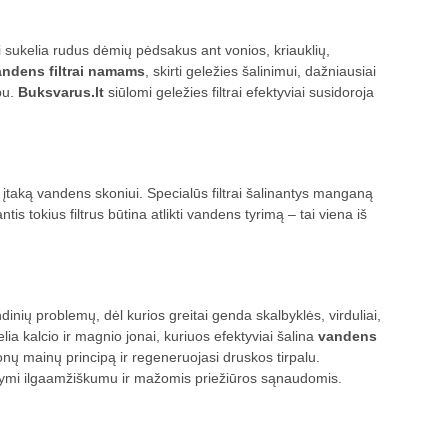
 sukelia rudus dėmių pėdsakus ant vonios, kriauklių,
andens filtrai namams
, skirti geležies šalinimui, dažniausiai
ipu.
Buksvarus.lt
siūlomi geležies filtrai efektyviai susidoroja
įtaką vandens skoniui. Specialūs filtrai šalinantys manganą
is tokius filtrus būtina atlikti vandens tyrimą – tai viena iš
inių problemų, dėl kurios greitai genda skalbyklės, virduliai,
elia kalcio ir magnio jonai, kuriuos efektyviai šalina
vandens
 jonų mainų principą ir regeneruojasi druskos tirpalu.
ižymi ilgaamžiškumu ir mažomis priežiūros sąnaudomis.