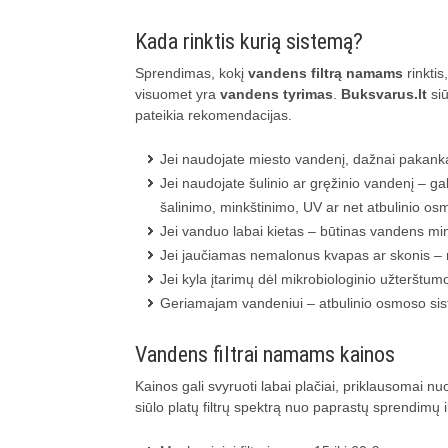
Kada rinktis kurią sistemą?
Sprendimas, kokį
vandens filtrą namams
rinktis
visuomet yra
vandens tyrimas
.
Buksvarus.lt
siū
pateikia rekomendacijas.
Jei naudojate miesto vandenį, dažnai pakanka 
Jei naudojate šulinio ar gręžinio vandenį – ga
šalinimo, minkštinimo, UV ar net atbulinio os
Jei vanduo labai kietas – būtinas vandens min
Jei jaučiamas nemalonus kvapas ar skonis – r
Jei kyla įtarimų dėl mikrobiologinio užterštumo
Geriamajam vandeniui – atbulinio osmoso sist
Vandens filtrai namams kainos
Kainos gali svyruoti labai plačiai, priklausomai 
siūlo platų filtrų spektrą nuo paprastų sprendimų 