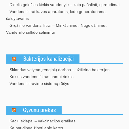
Didelis geležies kiekis vandenyje – kaip pašalinti, sprendimai
Vandens filtrai kavos aparatams, ledo generatoriams,
šaldytuvams
Gręžinio vandens filtrai – Minkštinimui, Nugeležinimui,
Vandenilio sulfido šalinimui
Bakterijos kanalizacijai
Sklandus valymo įrenginių darbas – užtikrina bakterijos
Kokius vandens filtrus namui rinktis
Vandens filtravimo sistemų rūšys
Gyvunu prekes
Kačių skiepai – vakcinacijos grafikas
Ką naudinga žinoti apie kates