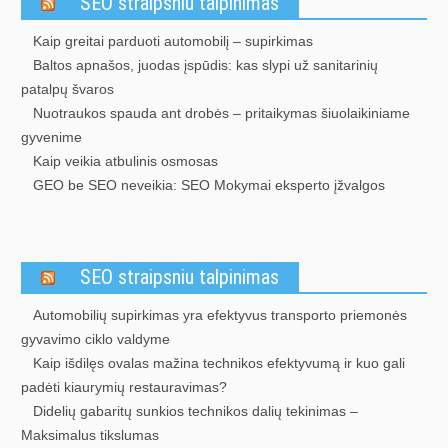
SEO straipsniu talpinimas
Kaip greitai parduoti automobilį – supirkimas
Baltos apnašos, juodas įspūdis: kas slypi už sanitarinių
patalpų švaros
Nuotraukos spauda ant drobės – pritaikymas šiuolaikiniame
gyvenime
Kaip veikia atbulinis osmosas
GEO be SEO neveikia: SEO Mokymai eksperto įžvalgos
SEO straipsniu talpinimas
Automobilių supirkimas yra efektyvus transporto priemonės
gyvavimo ciklo valdyme
Kaip išdilęs ovalas mažina technikos efektyvumą ir kuo gali
padėti kiaurymių restauravimas?
Didelių gabaritų sunkios technikos dalių tekinimas –
Maksimalus tikslumas