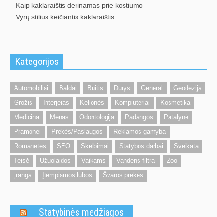
Kaip kaklaraištis derinamas prie kostiumo
Vyrų stilius keičiantis kaklaraištis
Kategorijos
Automobiliai
Baldai
Buitis
Durys
General
Geodezija
Grožis
Interjeras
Kelionės
Kompiuteriai
Kosmetika
Medicina
Menas
Odontologija
Padangos
Patalynė
Pramonei
Prekės/Paslaugos
Reklamos gamyba
Romanetės
SEO
Skelbimai
Statybos darbai
Sveikata
Teisė
Užuolaidos
Vaikams
Vandens filtrai
Zoo
Įranga
Įtempiamos lubos
Švaros prekės
Statybinės medžiagos