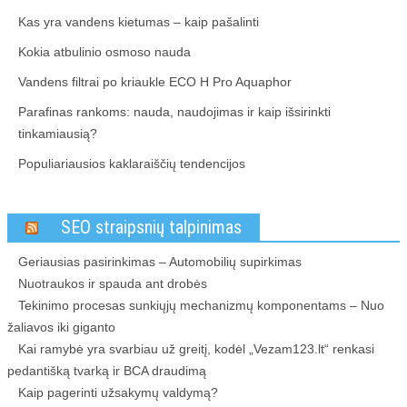
Kas yra vandens kietumas – kaip pašalinti
Kokia atbulinio osmoso nauda
Vandens filtrai po kriaukle ECO H Pro Aquaphor
Parafinas rankoms: nauda, naudojimas ir kaip išsirinkti
tinkamiausią?
Populiariausios kaklaraiščių tendencijos
SEO straipsnių talpinimas
Geriausias pasirinkimas – Automobilių supirkimas
Nuotraukos ir spauda ant drobės
Tekinimo procesas sunkiųjų mechanizmų komponentams – Nuo
žaliavos iki giganto
Kai ramybė yra svarbiau už greitį, kodėl „Vezam123.lt“ renkasi
pedantišką tvarką ir BCA draudimą
Kaip pagerinti užsakymų valdymą?