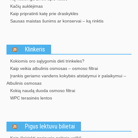
Kačių auklėjimas
Kaip pripratinti katę prie draskyklės
Sausas maistas šunims ar konservai – ką rinktis
Klinkeris
Kokiomis oro sąlygomis dėti trinkeles?
Kaip veikia atbulinis osmosas – osmoso filtrai
Įrankis geriamo vandens kokybės atstatymui ir palaikymui –
Atbulinis osmosas
Kokią naudą duoda osmoso filtrai
WPC terasinės lentos
Pigus lektuvu bilietai
Kaip išsirinkti geriausią pelėsio valiklį