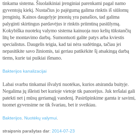
tinkama sistema. Šiuolaikiniai įrenginiai parenkami pagal namo
gyventojų kiekį. Nustačius jo pajėgumą galima rinktis iš siūlomų
įrenginių. Kainos daugelyje įmonių yra panašios, tad galima
palyginti skirtingus pardavėjus ir rinktis priimtiną pasiūlymą.
Kokybiška nuotekų valymo sistema kainuoja nuo kelių tūkstančių
litų be montavimo darbų. Sumontuoti galite patys arba kviestis
specialistus. Daugelis teigia, kad tai nėra sudėtinga, tačiau jei
nepasitikite savo žiniomis, tai geriau patikėkite šį atsakingą darbą
tiems, kurie tai puikiai išmano.
Bakterijos kanalizacijai
Labai svarbu tinkamai išvalyti nuotėkas, kurios atsiranda buityje.
Negalima jų išleisti bet kurioje vietoje tik panorėjus. Juk teršalai gali
patekti net į mūsų geriamąjį vandenį. Pasirūpinkime gamta ir savimi,
tuomet gyvensime ne tik švariau, bet ir sveikiau.
Bakterijos
.
Nuotėkų valymui
.
straipsnis parašytas dar:
2014-07-23