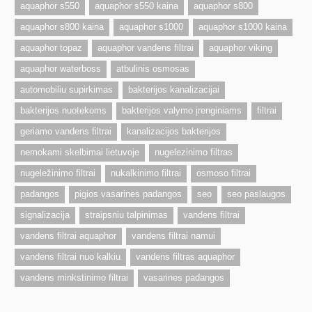
aquaphor s550
aquaphor s550 kaina
aquaphor s800
aquaphor s800 kaina
aquaphor s1000
aquaphor s1000 kaina
aquaphor topaz
aquaphor vandens filtrai
aquaphor viking
aquaphor waterboss
atbulinis osmosas
automobiliu supirkimas
bakterijos kanalizacijai
bakterijos nuotekoms
bakterijos valymo įrenginiams
filtrai
geriamo vandens filtrai
kanalizacijos bakterijos
nemokami skelbimai lietuvoje
nugelezinimo filtras
nugeležinimo filtrai
nukalkinimo filtrai
osmoso filtrai
padangos
pigios vasarines padangos
seo
seo paslaugos
signalizacija
straipsniu talpinimas
vandens filtrai
vandens filtrai aquaphor
vandens filtrai namui
vandens filtrai nuo kalkiu
vandens filtras aquaphor
vandens minkstinimo filtrai
vasarines padangos