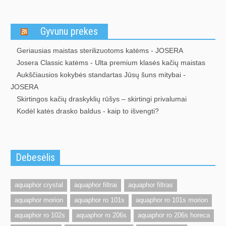
Gyvunu prekes
Geriausias maistas sterilizuotoms katėms - JOSERA
Josera Classic katėms - Ulta premium klasės kačių maistas
Aukščiausios kokybės standartas Jūsų šuns mitybai -
JOSERA
Skirtingos kačių draskyklių rūšys – skirtingi privalumai
Kodėl katės drasko baldus - kaip to išvengti?
Debesėlis
aquaphor crystal
aquaphor filtrai
aquaphor filtras
aquaphor morion
aquaphor ro 101s
aquaphor ro 101s morion
aquaphor ro 102s
aquaphor ro 206s
aquaphor ro 206s horeca