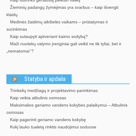
Žieminių padangų žymėjimas yra svarbus – kaip išvengti
klaidų
Medinės žaidimų aikštelės vaikams – pristatymas ir
surinkimas
Kaip sutaupyti aptveriant kaimo sodybą?
Maži nuotekų valymo įrenginiai gali veikti ne tik tyliai, bet ir
„nematomai‘‘?
Statyba ir apdaila
Trinkelių medžiagų ir projektavimo parinkimas
Kaip veikia atbulinis osmosas
Maksimalios geriamo vandens kokybės palaikymui – Atbulinis
osmosas
Kaip pagerinti geriamo vandens kokybę
Kokį lauko tualetą rinktis naudojimui soduose