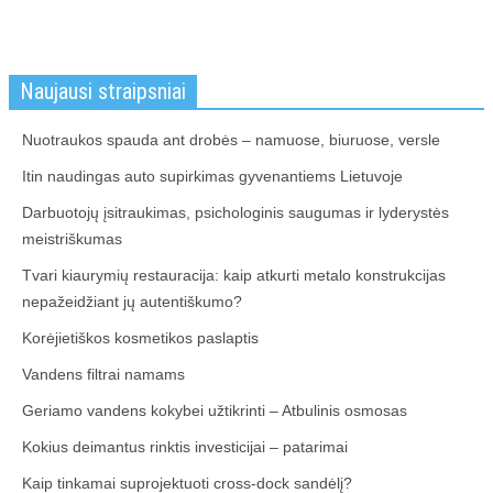
Naujausi straipsniai
Nuotraukos spauda ant drobės – namuose, biuruose, versle
Itin naudingas auto supirkimas gyvenantiems Lietuvoje
Darbuotojų įsitraukimas, psichologinis saugumas ir lyderystės
meistriškumas
Tvari kiaurymių restauracija: kaip atkurti metalo konstrukcijas
nepažeidžiant jų autentiškumo?
Korėjietiškos kosmetikos paslaptis
Vandens filtrai namams
Geriamo vandens kokybei užtikrinti – Atbulinis osmosas
Kokius deimantus rinktis investicijai – patarimai
Kaip tinkamai suprojektuoti cross-dock sandėlį?