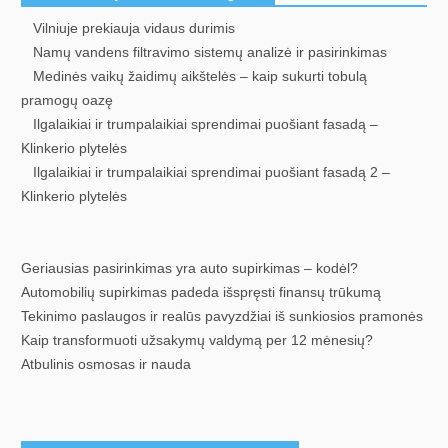
Vilniuje prekiauja vidaus durimis
Namų vandens filtravimo sistemų analizė ir pasirinkimas
Medinės vaikų žaidimų aikštelės – kaip sukurti tobulą
pramogų oazę
Ilgalaikiai ir trumpalaikiai sprendimai puošiant fasadą –
Klinkerio plytelės
Ilgalaikiai ir trumpalaikiai sprendimai puošiant fasadą 2 –
Klinkerio plytelės
Geriausias pasirinkimas yra auto supirkimas – kodėl?
Automobilių supirkimas padeda išspręsti finansų trūkumą
Tekinimo paslaugos ir realūs pavyzdžiai iš sunkiosios pramonės
Kaip transformuoti užsakymų valdymą per 12 mėnesių?
Atbulinis osmosas ir nauda