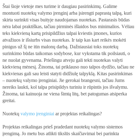
Štai šioje vietoje mes turime ir daugiau pasirinkimų. Galime
montuoti nuotekų valymo įrenginį arba įsirengti paprastą talpą, kuri
VALYMO ĮRENGINIAI
skirta surinkti visas buityje naudojamas nuotekas. Pastarasis būdas
nėra labai praktiškas, tačiau pirminės išlaidos bus minimalios. Vėliau
BIO BAKTERIJOS
teks kiekvieną kartą prisipildžius talpai kviestis įmones, kurios
atvažiuos ir išsiurbs visas nuotekas. Ir taip kas kart reikės mokėti
AUTOMOBILIO DRAUDIMAS
pinigus už šį ne itin malonų darbą. Dažniausiai toks nuotekų
surinkimo būdas taikomas sodybose, kur vykstama tik poilsiauti, o
ne nuolat gyvenama. Priešingu atveju gali tekti nuotekas valyti
kiekvieną mėnesį. Žinoma, tai priklauso nuo talpos dydžio, tačiau ne
kiekvienas gali sau leisti statyti didžiulę talpyklą. Kitas pasirinkimas
– nuotekų valymo įrenginiai. Jie gerokai brangesni, tačiau Jums
nereiks laukti, kol talpa prisipildys turiniu ir rūpintis jos išvalymu.
Žinoma, tai kainuoja ne viena šimtą litų, bet patogumas atsiperka
greitai.
Nuotekų
valymo įrenginiai
ar projektas reikalingas?
Projektas reikalingas prieš pradedant nuotekų valymo sistemos
įrengimą. Jo metu bus atlikti tikslūs skaičiavimai bei parinkta