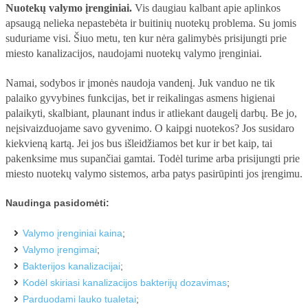
Nuotekų valymo įrenginiai.
Vis daugiau kalbant apie aplinkos
ĮRANGA
apsaugą nelieka nepastebėta ir buitinių nuotekų problema. Su jomis
VANDENS FILTRAI
suduriame visi. Šiuo metu, ten kur nėra galimybės prisijungti prie
miesto kanalizacijos, naudojami nuotekų valymo įrenginiai.
ŠVAROS PREKĖS
Namai, sodybos ir įmonės naudoja vandenį. Juk vanduo ne tik
KELIONĖS
palaiko gyvybines funkcijas, bet ir reikalingas asmens higienai
palaikyti, skalbiant, plaunant indus ir atliekant daugelį darbų. Be jo,
KOSMETIKA
neįsivaizduojame savo gyvenimo. O kaipgi nuotekos? Jos susidaro
MEDICINA
kiekvieną kartą. Jei jos bus išleidžiamos bet kur ir bet kaip, tai
pakenksime mus supančiai gamtai. Todėl turime arba prisijungti prie
TEISĖ
miesto nuotekų valymo sistemos, arba patys pasirūpinti jos įrengimu.
SKELBIMAI
Naudinga pasidomėti:
STATYBOS DARBAI
Valymo įrenginiai kaina
;
LT
Valymo įrengimai
;
Bakterijos kanalizacijai
;
VAIRAVIMO MOKYKLOS
Kodėl skiriasi kanalizacijos bakterijų dozavimas
;
Parduodami lauko tualetai
;
STRAIPSNIŲ TALPINIMAS