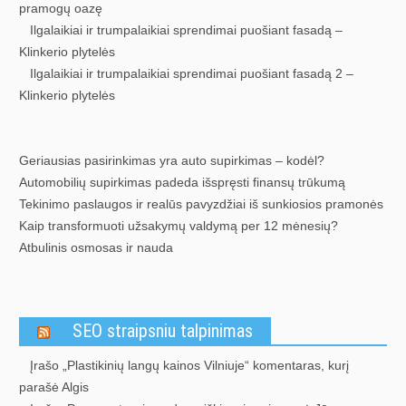
pramogų oazę
Ilgalaikiai ir trumpalaikiai sprendimai puošiant fasadą –
Klinkerio plytelės
Ilgalaikiai ir trumpalaikiai sprendimai puošiant fasadą 2 –
Klinkerio plytelės
Geriausias pasirinkimas yra auto supirkimas – kodėl?
Automobilių supirkimas padeda išspręsti finansų trūkumą
Tekinimo paslaugos ir realūs pavyzdžiai iš sunkiosios pramonės
Kaip transformuoti užsakymų valdymą per 12 mėnesių?
Atbulinis osmosas ir nauda
SEO straipsniu talpinimas
Įrašo „Plastikinių langų kainos Vilniuje“ komentaras, kurį
parašė Algis