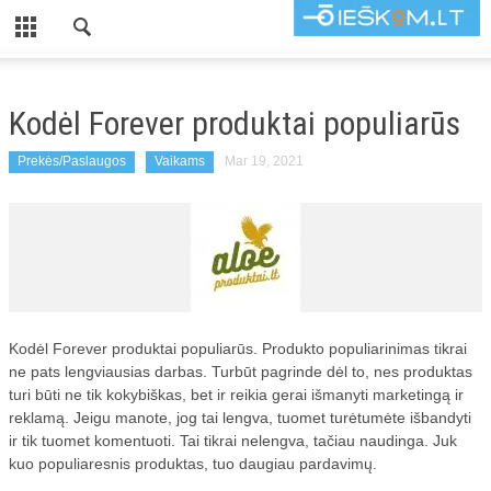
CLOSE
TITULINIS
Kodėl Forever produktai populiarūs
KATEGORIJOS
Prekės/Paslaugos
Vaikams
Mar 19, 2021
KOMPIUTERIAI
AUTOMOBILIAI
PADANGOS
BALDAI
BUITIS
Kodėl Forever produktai populiarūs. Produkto populiarinimas tikrai
ne pats lengviausias darbas. Turbūt pagrinde dėl to, nes produktas
INTERJERAS
turi būti ne tik kokybiškas, bet ir reikia gerai išmanyti marketingą ir
reklamą. Jeigu manote, jog tai lengva, tuomet turėtumėte išbandyti
ROMANETĖS
ir tik tuomet komentuoti. Tai tikrai nelengva, tačiau naudinga. Juk
kuo populiaresnis produktas, tuo daugiau pardavimų.
UŽUOLAIDOS