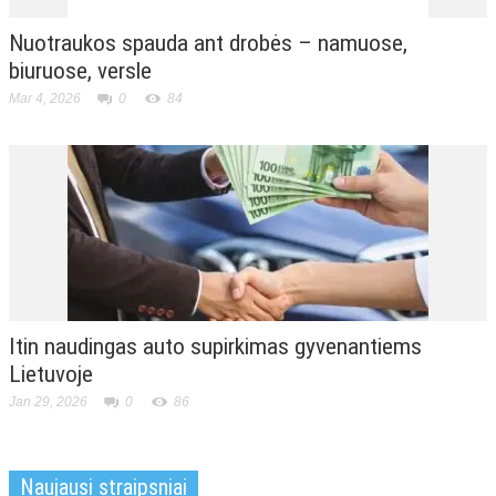
Nuotraukos spauda ant drobės – namuose,
biuruose, versle
Mar 4, 2026
0
84
Itin naudingas auto supirkimas gyvenantiems
Lietuvoje
Jan 29, 2026
0
86
Naujausi straipsniai