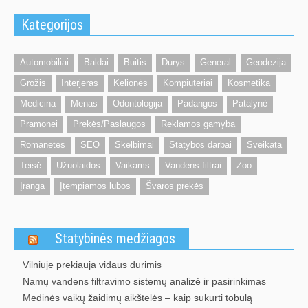
Kategorijos
Automobiliai
Baldai
Buitis
Durys
General
Geodezija
Grožis
Interjeras
Kelionės
Kompiuteriai
Kosmetika
Medicina
Menas
Odontologija
Padangos
Patalynė
Pramonei
Prekės/Paslaugos
Reklamos gamyba
Romanetės
SEO
Skelbimai
Statybos darbai
Sveikata
Teisė
Užuolaidos
Vaikams
Vandens filtrai
Zoo
Įranga
Įtempiamos lubos
Švaros prekės
Statybinės medžiagos
Vilniuje prekiauja vidaus durimis
Namų vandens filtravimo sistemų analizė ir pasirinkimas
Medinės vaikų žaidimų aikštelės – kaip sukurti tobulą