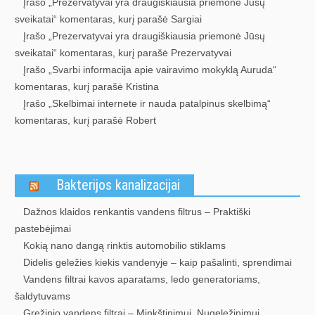
Įrašo „Prezervatyvai yra draugiškiausia priemonė Jūsų
sveikatai“ komentaras, kurį parašė Sargiai
Įrašo „Prezervatyvai yra draugiškiausia priemonė Jūsų
sveikatai“ komentaras, kurį parašė Prezervatyvai
Įrašo „Svarbi informacija apie vairavimo mokyklą Auruda“
komentaras, kurį parašė Kristina
Įrašo „Skelbimai internete ir nauda patalpinus skelbimą“
komentaras, kurį parašė Robert
Bakterijos kanalizacijai
Dažnos klaidos renkantis vandens filtrus – Praktiški
pastebėjimai
Kokią nano dangą rinktis automobilio stiklams
Didelis geležies kiekis vandenyje – kaip pašalinti, sprendimai
Vandens filtrai kavos aparatams, ledo generatoriams,
šaldytuvams
Gręžinio vandens filtrai – Minkštinimui, Nugeležinimui,