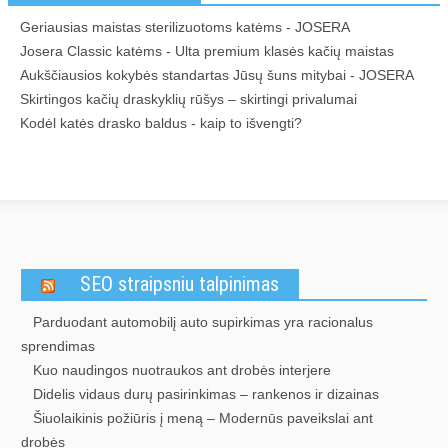
Geriausias maistas sterilizuotoms katėms - JOSERA
Josera Classic katėms - Ulta premium klasės kačių maistas
Aukščiausios kokybės standartas Jūsų šuns mitybai - JOSERA
Skirtingos kačių draskyklių rūšys – skirtingi privalumai
Kodėl katės drasko baldus - kaip to išvengti?
SEO straipsniu talpinimas
Parduodant automobilį auto supirkimas yra racionalus
sprendimas
Kuo naudingos nuotraukos ant drobės interjere
Didelis vidaus durų pasirinkimas – rankenos ir dizainas
Šiuolaikinis požiūris į meną – Modernūs paveikslai ant
drobės