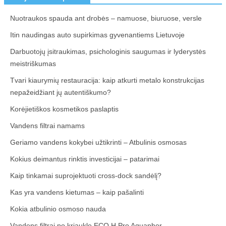
Nuotraukos spauda ant drobės – namuose, biuruose, versle
Itin naudingas auto supirkimas gyvenantiems Lietuvoje
Darbuotojų įsitraukimas, psichologinis saugumas ir lyderystės
meistriškumas
Tvari kiaurymių restauracija: kaip atkurti metalo konstrukcijas
nepažeidžiant jų autentiškumo?
Korėjietiškos kosmetikos paslaptis
Vandens filtrai namams
Geriamo vandens kokybei užtikrinti – Atbulinis osmosas
Kokius deimantus rinktis investicijai – patarimai
Kaip tinkamai suprojektuoti cross-dock sandėlį?
Kas yra vandens kietumas – kaip pašalinti
Kokia atbulinio osmoso nauda
Vandens filtrai po kriaukle ECO H Pro Aquaphor