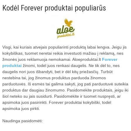
ĮRANGA
Kodėl Forever produktai populiarūs
VANDENS FILTRAI
ŠVAROS PREKĖS
KELIONĖS
Visgi, kai kuriais atvejais populiarinti produktą labai lengva. Jeigu jis
KOSMETIKA
kokybiškas, tuomet neretai reikia investuoti mažiau į reklamą, nes
MEDICINA
žmonės juos reklamuoja nemokamai. Aloeproduktai.lt
Forever
produktai
žinomi, todėl juos renkasi daugelis. Ne tik dėl to, nes
TEISĖ
daugelis nori juos išbandyti, bet ir dėl kitų priežasčių. Turbūt
nestebina tai, jog žinomus produktus parduoda žinomos
SKELBIMAI
parduotuvės. Iš esmės tai galima sakyti, jog pati parduotuvė suteikia
produktus dar daugiau žinomumo. Pasidomėkite produktais, jeigu iki
STATYBOS DARBAI
šiol neteko su jais susidurti. Pasidomėkite ir tuomet nuspręsti, ar
apsimoka juos pasirinkti. Forever produktai kokybiški, todėl
LT
apsimoka juos pirkti.
VAIRAVIMO MOKYKLOS
Naudinga pasidomėti:
STRAIPSNIŲ TALPINIMAS