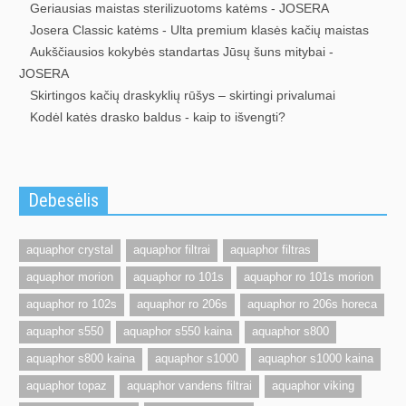
Geriausias maistas sterilizuotoms katėms - JOSERA
Josera Classic katėms - Ulta premium klasės kačių maistas
Aukščiausios kokybės standartas Jūsų šuns mitybai -
JOSERA
Skirtingos kačių draskyklių rūšys – skirtingi privalumai
Kodėl katės drasko baldus - kaip to išvengti?
Debesėlis
aquaphor crystal
aquaphor filtrai
aquaphor filtras
aquaphor morion
aquaphor ro 101s
aquaphor ro 101s morion
aquaphor ro 102s
aquaphor ro 206s
aquaphor ro 206s horeca
aquaphor s550
aquaphor s550 kaina
aquaphor s800
aquaphor s800 kaina
aquaphor s1000
aquaphor s1000 kaina
aquaphor topaz
aquaphor vandens filtrai
aquaphor viking