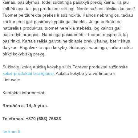
kainas, pasiūlymus, todėl sudėtinga pasakyti prekių kaina. Ką jau
kalbėti apie tai, jog produktai skirtingi. Norite sužinoti tikslias kainas?
Tuomet peržiūrėkite prekes ir sužinokite. Kainos nebrangios, tačiau
kai kuriems gali pasirodyti ypatingai didelės. Jeigu perkate ne
natūralius produktus, tuomet nereikia stebėtis, jog kainos gali
pasirodyti brangios. Naudinga pasidomėti ir tuomet nuspręsti, ką
pasirinkti. Kartais reikia galvoti ne tik apie prekių kainą, bet ir kitus
dalykus. Pagalvokite apie kokybę. Sutaupyti naudinga, tačiau reikia
pirkti kokybišką prekę.
Sužinoję, kokią aukštą kokybę siūlo Forever produktai sužinosite
kokie produktai brangiausi
. Aukšta kokybė yra vertinama ir
Lietuvoje.
Kontaktai informacijai:
Rotušės a. 14, Alytus.
Telefonas: +370 (683) 76833
Ieskom.lt