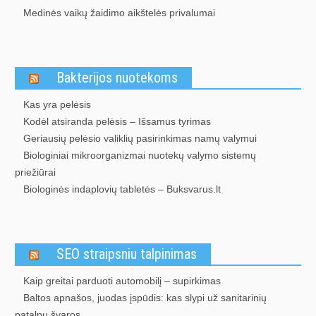
Medinės vaikų žaidimo aikštelės privalumai
Bakterijos nuotekoms
Kas yra pelėsis
Kodėl atsiranda pelėsis – Išsamus tyrimas
Geriausių pelėsio valiklių pasirinkimas namų valymui
Biologiniai mikroorganizmai nuotekų valymo sistemų
priežiūrai
Biologinės indaplovių tabletės – Buksvarus.lt
SEO straipsniu talpinimas
Kaip greitai parduoti automobilį – supirkimas
Baltos apnašos, juodas įspūdis: kas slypi už sanitarinių
patalpų švaros