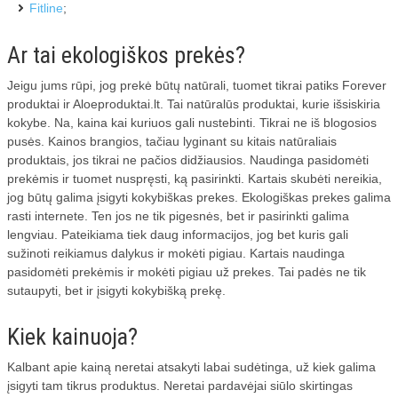
Fitline
;
VALYMO ĮRENGINIAI
Ar tai ekologiškos prekės?
BIO BAKTERIJOS
Jeigu jums rūpi, jog prekė būtų natūrali, tuomet tikrai patiks Forever
produktai ir Aloeproduktai.lt. Tai natūralūs produktai, kurie išsiskiria
kokybe. Na, kaina kai kuriuos gali nustebinti. Tikrai ne iš blogosios
AUTOMOBILIO DRAUDIMAS
pusės. Kainos brangios, tačiau lyginant su kitais natūraliais
produktais, jos tikrai ne pačios didžiausios. Naudinga pasidomėti
prekėmis ir tuomet nuspręsti, ką pasirinkti. Kartais skubėti nereikia,
jog būtų galima įsigyti kokybiškas prekes. Ekologiškas prekes galima
rasti internete. Ten jos ne tik pigesnės, bet ir pasirinkti galima
lengviau. Pateikiama tiek daug informacijos, jog bet kuris gali
sužinoti reikiamus dalykus ir mokėti pigiau. Kartais naudinga
pasidomėti prekėmis ir mokėti pigiau už prekes. Tai padės ne tik
sutaupyti, bet ir įsigyti kokybišką prekę.
Kiek kainuoja?
Kalbant apie kainą neretai atsakyti labai sudėtinga, už kiek galima
įsigyti tam tikrus produktus. Neretai pardavėjai siūlo skirtingas