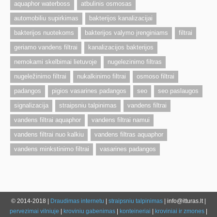
aquaphor waterboss
atbulinis osmosas
automobiliu supirkimas
bakterijos kanalizacijai
bakterijos nuotekoms
bakterijos valymo įrenginiams
filtrai
geriamo vandens filtrai
kanalizacijos bakterijos
nemokami skelbimai lietuvoje
nugelezinimo filtras
nugeležinimo filtrai
nukalkinimo filtrai
osmoso filtrai
padangos
pigios vasarines padangos
seo
seo paslaugos
signalizacija
straipsniu talpinimas
vandens filtrai
vandens filtrai aquaphor
vandens filtrai namui
vandens filtrai nuo kalkiu
vandens filtras aquaphor
vandens minkstinimo filtrai
vasarines padangos
© 2014-2018 |
Draudimas internetu
|
straipsniu talpinimas
| info@itturas.lt |
pervezimai vilniuje
|
kroviniu gabenimas
|
konteineriai
|
kroviniai ir zmones
|