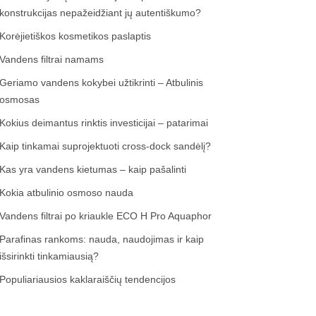
konstrukcijas nepažeidžiant jų autentiškumo?
Korėjietiškos kosmetikos paslaptis
Vandens filtrai namams
Geriamo vandens kokybei užtikrinti – Atbulinis
osmosas
Kokius deimantus rinktis investicijai – patarimai
Kaip tinkamai suprojektuoti cross-dock sandėlį?
Kas yra vandens kietumas – kaip pašalinti
Kokia atbulinio osmoso nauda
Vandens filtrai po kriaukle ECO H Pro Aquaphor
Parafinas rankoms: nauda, naudojimas ir kaip
išsirinkti tinkamiausią?
Populiariausios kaklaraiščių tendencijos