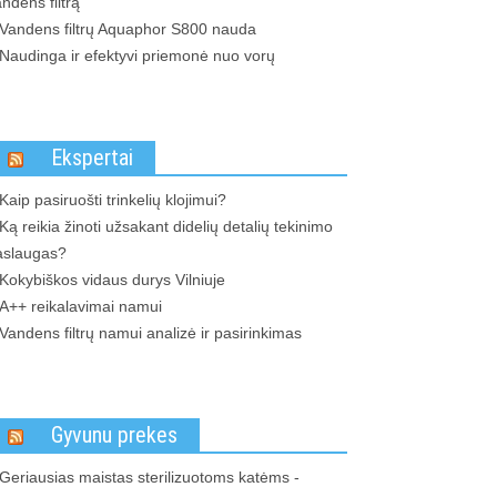
ndens filtrą
Vandens filtrų Aquaphor S800 nauda
Naudinga ir efektyvi priemonė nuo vorų
Ekspertai
Kaip pasiruošti trinkelių klojimui?
Ką reikia žinoti užsakant didelių detalių tekinimo
aslaugas?
Kokybiškos vidaus durys Vilniuje
A++ reikalavimai namui
Vandens filtrų namui analizė ir pasirinkimas
Gyvunu prekes
Geriausias maistas sterilizuotoms katėms -