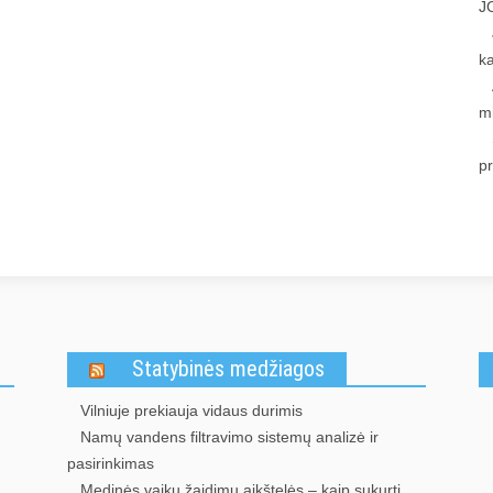
J
k
m
p
Statybinės medžiagos
Vilniuje prekiauja vidaus durimis
Namų vandens filtravimo sistemų analizė ir
pasirinkimas
Medinės vaikų žaidimų aikštelės – kaip sukurti