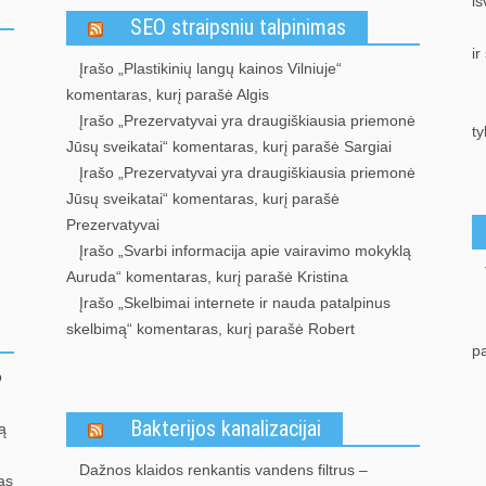
iš
SEO straipsniu talpinimas
ir
Įrašo „Plastikinių langų kainos Vilniuje“
komentaras, kurį parašė Algis
Įrašo „Prezervatyvai yra draugiškiausia priemonė
ty
Jūsų sveikatai“ komentaras, kurį parašė Sargiai
Įrašo „Prezervatyvai yra draugiškiausia priemonė
Jūsų sveikatai“ komentaras, kurį parašė
Prezervatyvai
Įrašo „Svarbi informacija apie vairavimo mokyklą
Auruda“ komentaras, kurį parašė Kristina
Įrašo „Skelbimai internete ir nauda patalpinus
skelbimą“ komentaras, kurį parašė Robert
p
o
Bakterijos kanalizacijai
ą
Dažnos klaidos renkantis vandens filtrus –
as