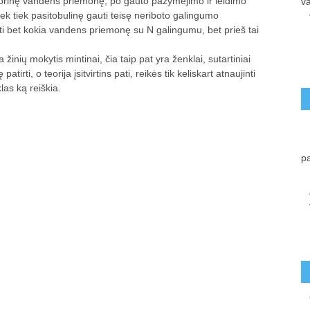
otorinę vandens priemonę, po gauto pažymėjimo ir leidimo
va
iek tiek pasitobulinę gauti teisę neriboto galingumo
ti bet kokia vandens priemonę su N galingumu, bet prieš tai
ia žinių mokytis mintinai, čia taip pat yra ženklai, sutartiniai
tirti, o teorija įsitvirtins pati, reikės tik keliskart atnaujinti
klas ką reiškia.
p