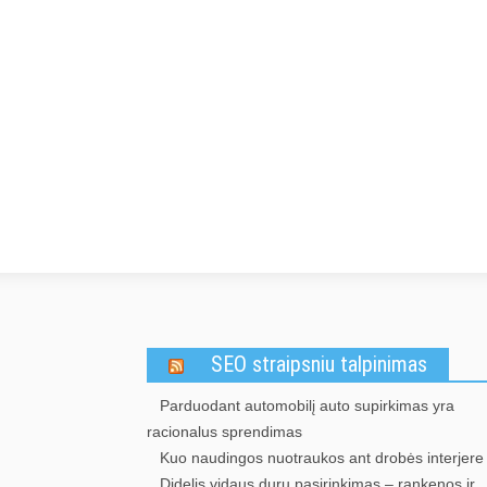
SEO straipsniu talpinimas
Parduodant automobilį auto supirkimas yra
racionalus sprendimas
Kuo naudingos nuotraukos ant drobės interjere
Didelis vidaus durų pasirinkimas – rankenos ir