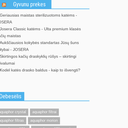
Gyvunu prekes
Geriausias maistas sterilizuotoms katėms -
OSERA
Josera Classic katėms - Ulta premium klasės
ačių maistas
Aukščiausios kokybės standartas Jūsų šuns
itybai - JOSERA
Skirtingos kačių draskyklių rūšys – skirtingi
rivalumai
Kodėl katės drasko baldus - kaip to išvengti?
Debesėlis
aquaphor crystal
aquaphor filtrai
aquaphor filtras
aquaphor morion