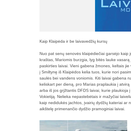
Kaip Klaipėda ir be laivavedžių kursų
Nuo pat senų senovės klaipėdiečiai garsėjo kaip j
kraštas, Mariomis burzgia, lyg bitės lauke vasarą 
paskirties laivai. Vieni gabena žmones, keltais jie
į Smiltynę iš Klaipėdos kelia tuos, kurie nori pasi
saulės bei vandens voniomis. Kiti laivai gabena na
keliskart per dieną, pro Marias praplaukia į atvirą 
arba iš jos grįžtantis DFDS laivai, kurie plaukioja į
Vokietiją. Nelieka nepastebėtais ir mažyčiai laivelia
kaip nedidukės jachtos, įvairių dydžių kateriai ar 
aikštelę primenančio dydžio pramoginiai laivai.