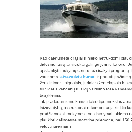
Kad galėtumėte drąsiai ir nieko netrukdomi plaukio
didesniu laivų ar visiškai galingu jūriniu kateriu, J
apsilankyti mokymų centre, užsisakyti programą, 
vadinama
laivavedziu kursai
ir pradėti pažinimą 
ženklinimais, signalais, jūriniais žemėlapiais ir sv
su vidaus vandenų ir laivų valdymo tose vandeny
taisyklėmis.
Tik pradedantiems krimsti tokio tipo mokslus apie
laivavedybą, instruktoriai rekomenduoja rinktis ka
pradžiamokslį mokymąsi, nes įstatymai tokiems n
plaukioti galingesne motorine priemone, nei 150 AG
valdyti jūreiviams.