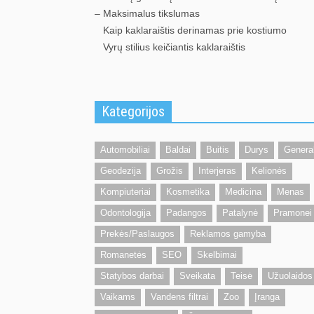
– Maksimalus tikslumas
Kaip kaklaraištis derinamas prie kostiumo
Vyrų stilius keičiantis kaklaraištis
Kategorijos
Automobiliai
Baldai
Buitis
Durys
Genera
Geodezija
Grožis
Interjeras
Kelionės
Kompiuteriai
Kosmetika
Medicina
Menas
Odontologija
Padangos
Patalynė
Pramonei
Prekės/Paslaugos
Reklamos gamyba
Romanetės
SEO
Skelbimai
Statybos darbai
Sveikata
Teisė
Užuolaidos
Vaikams
Vandens filtrai
Zoo
Įranga