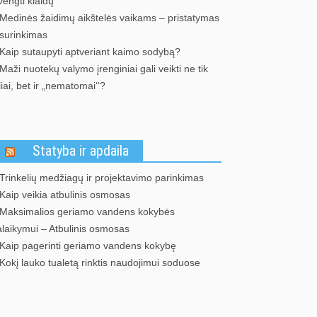
vengti klaidų
Medinės žaidimų aikštelės vaikams – pristatymas
 surinkimas
Kaip sutaupyti aptveriant kaimo sodybą?
Maži nuotekų valymo įrenginiai gali veikti ne tik
liai, bet ir „nematomai‘‘?
Statyba ir apdaila
Trinkelių medžiagų ir projektavimo parinkimas
Kaip veikia atbulinis osmosas
Maksimalios geriamo vandens kokybės
alaikymui – Atbulinis osmosas
Kaip pagerinti geriamo vandens kokybę
Kokį lauko tualetą rinktis naudojimui soduose