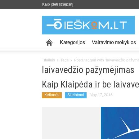
Kaip įdėti straipsnį
Kategorijos
Vairavimo mokyklos
Titulinis
Tags
Posts tagged with "laivavedžio pažym
laivavedžio pažymėjimas
Kaip Klaipėda ir be laivav
Kelionės
Skelbimai
May 17, 2016