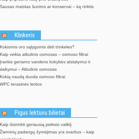
Sausas maistas šunims ar konservai – ką rinktis
Klinkeris
Kokiomis oro sąlygomis dėti trinkeles?
Kaip veikia atbulinis osmosas – osmoso filtrai
Įrankis geriamo vandens kokybės atstatymui ir
alaikymui – Atbulinis osmosas
Kokią naudą duoda osmoso filtrai
WPC terasinės lentos
Pigus lektuvu bilietai
Kaip išsirinkti geriausią pelėsio valiklį
Žieminių padangų žymėjimas yra svarbus – kaip