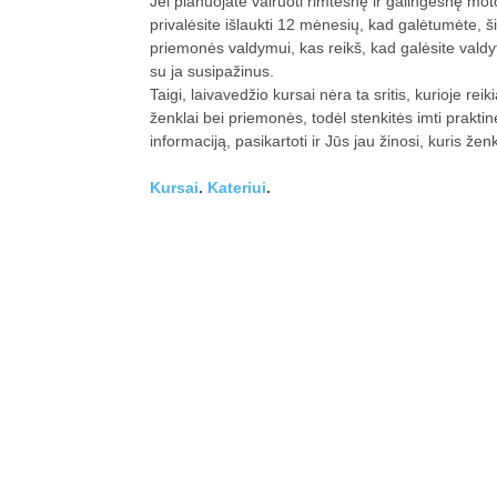
Jei planuojate vairuoti rimtesnę ir galingesnę m
privalėsite išlaukti 12 mėnesių, kad galėtumėte, š
priemonės valdymui, kas reikš, kad galėsite valdy
su ja susipažinus.
Taigi, laivavedžio kursai nėra ta sritis, kurioje reik
ženklai bei priemonės, todėl stenkitės imti praktinę pa
informaciją, pasikartoti ir Jūs jau žinosi, kuris žen
Kursai
.
Kateriui
.