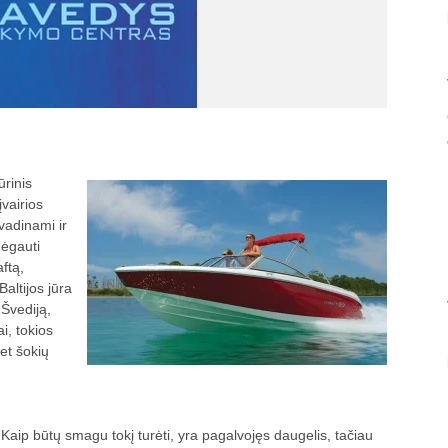
ūrinis
įvairios
 vadinami ir
mėgauti
ftą,
Baltijos jūra
 Švediją,
i, tokios
net šokių
Kaip būtų smagu tokį turėti, yra pagalvojęs daugelis, tačiau