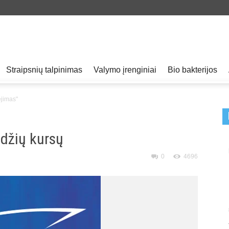
Straipsnių talpinimas
Valymo įrenginiai
Bio bakterijos
ėjimas"
edžių kursų
0
4696