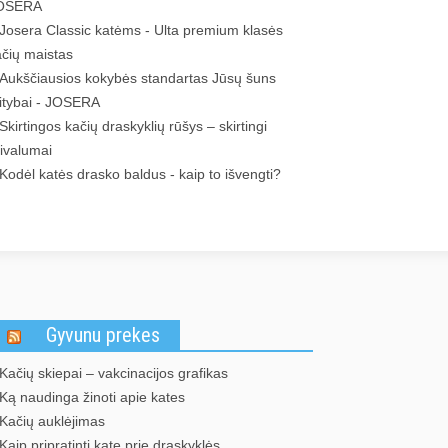
OSERA
Josera Classic katėms - Ulta premium klasės
ačių maistas
Aukščiausios kokybės standartas Jūsų šuns
itybai - JOSERA
Skirtingos kačių draskyklių rūšys – skirtingi
rivalumai
Kodėl katės drasko baldus - kaip to išvengti?
Gyvunu prekes
Kačių skiepai – vakcinacijos grafikas
Ką naudinga žinoti apie kates
Kačių auklėjimas
Kaip pripratinti katę prie draskyklės