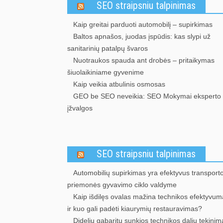
SEO straipsniu talpinimas
Kaip greitai parduoti automobilį – supirkimas
Baltos apnašos, juodas įspūdis: kas slypi už
sanitarinių patalpų švaros
Nuotraukos spauda ant drobės – pritaikymas
šiuolaikiniame gyvenime
Kaip veikia atbulinis osmosas
GEO be SEO neveikia: SEO Mokymai eksperto
įžvalgos
SEO straipsniu talpinimas
Automobilių supirkimas yra efektyvus transport
priemonės gyvavimo ciklo valdyme
Kaip išdilęs ovalas mažina technikos efektyvum
ir kuo gali padėti kiaurymių restauravimas?
Didelių gabaritų sunkios technikos dalių tekinim