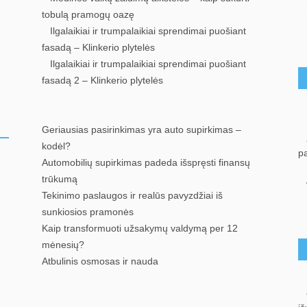
tobulą pramogų oazę
Ilgalaikiai ir trumpalaikiai sprendimai puošiant
fasadą – Klinkerio plytelės
Ilgalaikiai ir trumpalaikiai sprendimai puošiant
fasadą 2 – Klinkerio plytelės
Geriausias pasirinkimas yra auto supirkimas –
kodėl?
p
Automobilių supirkimas padeda išspręsti finansų
trūkumą
Tekinimo paslaugos ir realūs pavyzdžiai iš
sunkiosios pramonės
Kaip transformuoti užsakymų valdymą per 12
mėnesių?
Atbulinis osmosas ir nauda