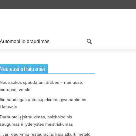
Automobilio draudimas
Naujausi straipsniai
Nuotraukos spauda ant drobės – namuose,
biuruose, versle
Itin naudingas auto supirkimas gyvenantiems
Lietuvoje
Darbuotojų įsitraukimas, psichologinis
saugumas ir lyderystės meistriškumas
Tvari kiaurymių restauracija: kaip atkurti metalo