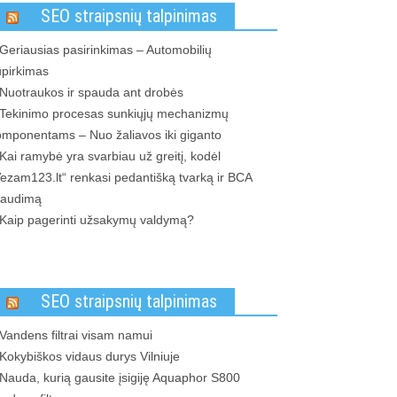
SEO straipsnių talpinimas
Geriausias pasirinkimas – Automobilių
upirkimas
Nuotraukos ir spauda ant drobės
Tekinimo procesas sunkiųjų mechanizmų
omponentams – Nuo žaliavos iki giganto
Kai ramybė yra svarbiau už greitį, kodėl
ezam123.lt“ renkasi pedantišką tvarką ir BCA
raudimą
Kaip pagerinti užsakymų valdymą?
SEO straipsnių talpinimas
Vandens filtrai visam namui
Kokybiškos vidaus durys Vilniuje
Nauda, kurią gausite įsigiję Aquaphor S800