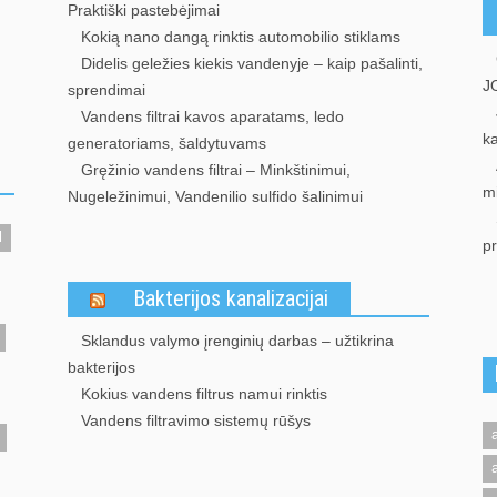
Praktiški pastebėjimai
Kokią nano dangą rinktis automobilio stiklams
Didelis geležies kiekis vandenyje – kaip pašalinti,
J
sprendimai
Vandens filtrai kavos aparatams, ledo
k
generatoriams, šaldytuvams
Gręžinio vandens filtrai – Minkštinimui,
m
Nugeležinimui, Vandenilio sulfido šalinimui
l
p
Bakterijos kanalizacijai
Sklandus valymo įrenginių darbas – užtikrina
bakterijos
Kokius vandens filtrus namui rinktis
Vandens filtravimo sistemų rūšys