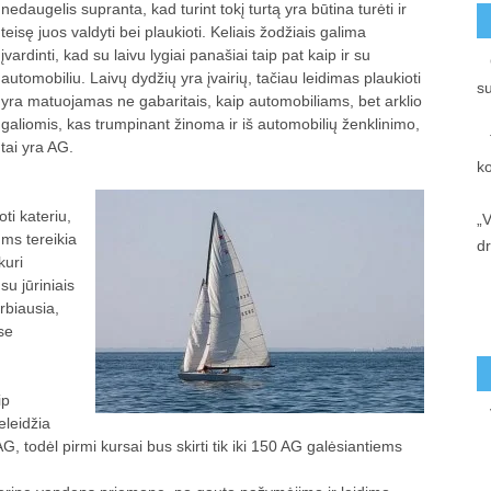
nedaugelis supranta, kad turint tokį turtą yra būtina turėti ir
teisę juos valdyti bei plaukioti. Keliais žodžiais galima
įvardinti, kad su laivu lygiai panašiai taip pat kaip ir su
automobiliu. Laivų dydžių yra įvairių, tačiau leidimas plaukioti
s
yra matuojamas ne gabaritais, kaip automobiliams, bet arklio
galiomis, kas trumpinant žinoma ir iš automobilių ženklinimo,
tai yra AG.
k
ti kateriu,
„V
ums tereikia
d
kuri
su jūriniais
arbiausia,
se
ip
eleidžia
, todėl pirmi kursai bus skirti tik iki 150 AG galėsiantiems