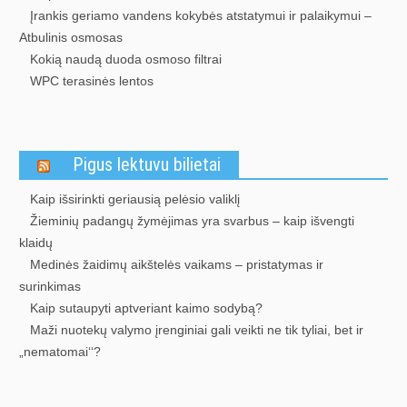
Įrankis geriamo vandens kokybės atstatymui ir palaikymui –
Atbulinis osmosas
Kokią naudą duoda osmoso filtrai
WPC terasinės lentos
Pigus lektuvu bilietai
Kaip išsirinkti geriausią pelėsio valiklį
Žieminių padangų žymėjimas yra svarbus – kaip išvengti
klaidų
Medinės žaidimų aikštelės vaikams – pristatymas ir
surinkimas
Kaip sutaupyti aptveriant kaimo sodybą?
Maži nuotekų valymo įrenginiai gali veikti ne tik tyliai, bet ir
„nematomai‘‘?