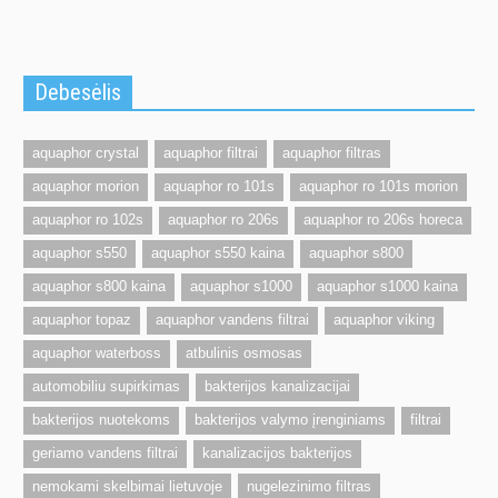
Debesėlis
aquaphor crystal
aquaphor filtrai
aquaphor filtras
aquaphor morion
aquaphor ro 101s
aquaphor ro 101s morion
aquaphor ro 102s
aquaphor ro 206s
aquaphor ro 206s horeca
aquaphor s550
aquaphor s550 kaina
aquaphor s800
aquaphor s800 kaina
aquaphor s1000
aquaphor s1000 kaina
aquaphor topaz
aquaphor vandens filtrai
aquaphor viking
aquaphor waterboss
atbulinis osmosas
automobiliu supirkimas
bakterijos kanalizacijai
bakterijos nuotekoms
bakterijos valymo įrenginiams
filtrai
geriamo vandens filtrai
kanalizacijos bakterijos
nemokami skelbimai lietuvoje
nugelezinimo filtras