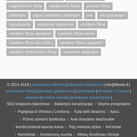
nugeležinimo filtrai
nukalkinimo filtrai
osmoso filtrai
padangos
pigios vasarines padangos
seo
seo paslaugos
signalizacija
straipsniu talpinimas
vandens filtrai
vandens filtrai aquaphor
vandens filtrai namui
vandens filtrai nuo kalkiu
vandens filtras aquaphor
vandens minkstinimo filtrai
vasarines padangos
© 2014-2018 |
Draudimas internetu
|
straipsniu talpinimas
| info@itturas.lt |
pervezimai vilniuje
|
kroviniu gabenimas
|
konteineriai
|
kroviniai ir zmones
|
ekipazai
|
kroviniu vienetai
|
bakterijos kanalizacijai
|
SEO straipsniu talpinimas
Bakterijos kanalizacijai
Valymo įrenginiams
Papigiaja iš Vilniaus į Londoną
Kaip įdėti straipsnį
Auto1
Fizinio asmens bankrotas
Auto draudimo skaičiuoklė
kondicionieriai kaunas kaina
Trijų mėnesių lęšiai
Ket testai
Ket bilietai
Konteinerių nuoma
Atliekų išvežimas Vilniuje