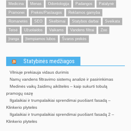
Medicina
Menas
Odontologija
Padangos
Patalynė
Pramonei
Prekės/Paslaugos
Reklamos gamyba
Romanetės
SEO
Skelbimai
Statybos darbai
Sveikata
Teisė
Užuolaidos
Vaikams
Vandens filtrai
Zoo
Įranga
Įtempiamos lubos
Švaros prekės
Statybinės medžiagos
Vilniuje prekiauja vidaus durimis
Namų vandens filtravimo sistemų analizė ir pasirinkimas
Medinės vaikų žaidimų aikštelės – kaip sukurti tobulą
pramogų oazę
Ilgalaikiai ir trumpalaikiai sprendimai puošiant fasadą –
Klinkerio plytelės
Ilgalaikiai ir trumpalaikiai sprendimai puošiant fasadą 2 –
Klinkerio plytelės