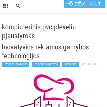
CLOSE
TITULINIS
kompiuterinis pvc pleveliu
KATEGORIJOS
pjaustymas
KOMPIUTERIAI
Inovatyvios reklamos gamybos
AUTOMOBILIAI
technologijos
PADANGOS
Prekės/Paslaugos
Reklamos gamyba
Skelbimai
May 14, 2021
BALDAI
BUITIS
INTERJERAS
ROMANETĖS
UŽUOLAIDOS