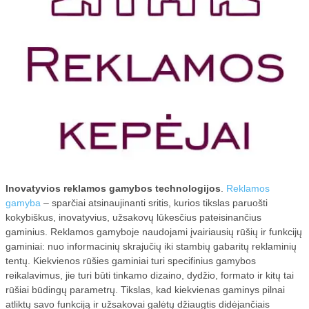
ĮRANGA
VANDENS FILTRAI
ŠVAROS PREKĖS
KELIONĖS
KOSMETIKA
MEDICINA
TEISĖ
Inovatyvios reklamos gamybos technologijos
.
Reklamos
SKELBIMAI
gamyba
– sparčiai atsinaujinanti sritis, kurios tikslas paruošti
STATYBOS DARBAI
kokybiškus, inovatyvius, užsakovų lūkesčius pateisinančius
gaminius. Reklamos gamyboje naudojami įvairiausių rūšių ir funkcijų
LT
gaminiai: nuo informacinių skrajučių iki stambių gabaritų reklaminių
tentų. Kiekvienos rūšies gaminiai turi specifinius gamybos
VAIRAVIMO MOKYKLOS
reikalavimus, jie turi būti tinkamo dizaino, dydžio, formato ir kitų tai
rūšiai būdingų parametrų. Tikslas, kad kiekvienas gaminys pilnai
atliktų savo funkciją ir užsakovai galėtų džiaugtis didėjančiais
STRAIPSNIŲ TALPINIMAS