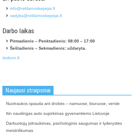
info@reklamoskepejai.lt
vadyba@reklamoskepejai.lt
Darbo laikas
Pirmadienis – Penktadienis: 08:00 – 17:00
Šeštadienis – Sekmadienis: uždaryta.
Ieskom.lt
Naujausi straipsniai
Nuotraukos spauda ant drobės – namuose, biuruose, versle
Itin naudingas auto supirkimas gyvenantiems Lietuvoje
Darbuotojų įsitraukimas, psichologinis saugumas ir lyderystės
meistriškumas