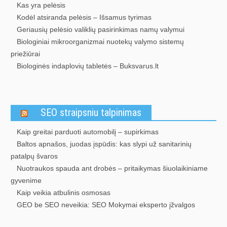
Kas yra pelėsis
Kodėl atsiranda pelėsis – Išsamus tyrimas
Geriausių pelėsio valiklių pasirinkimas namų valymui
Biologiniai mikroorganizmai nuotekų valymo sistemų
priežiūrai
Biologinės indaplovių tabletės – Buksvarus.lt
SEO straipsniu talpinimas
Kaip greitai parduoti automobilį – supirkimas
Baltos apnašos, juodas įspūdis: kas slypi už sanitarinių
patalpų švaros
Nuotraukos spauda ant drobės – pritaikymas šiuolaikiniame
gyvenime
Kaip veikia atbulinis osmosas
GEO be SEO neveikia: SEO Mokymai eksperto įžvalgos