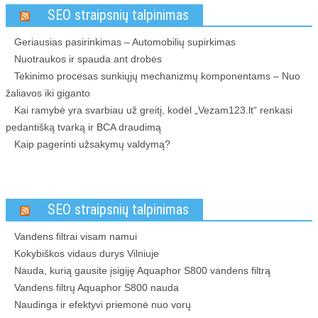
SEO straipsnių talpinimas
Geriausias pasirinkimas – Automobilių supirkimas
Nuotraukos ir spauda ant drobės
Tekinimo procesas sunkiųjų mechanizmų komponentams – Nuo
žaliavos iki giganto
Kai ramybė yra svarbiau už greitį, kodėl „Vezam123.lt“ renkasi
pedantišką tvarką ir BCA draudimą
Kaip pagerinti užsakymų valdymą?
SEO straipsnių talpinimas
Vandens filtrai visam namui
Kokybiškos vidaus durys Vilniuje
Nauda, kurią gausite įsigiję Aquaphor S800 vandens filtrą
Vandens filtrų Aquaphor S800 nauda
Naudinga ir efektyvi priemonė nuo vorų