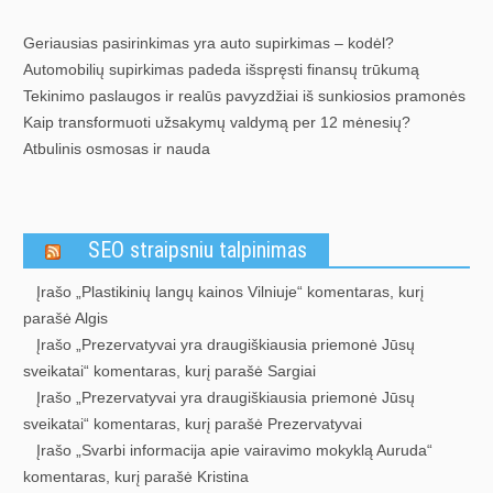
Geriausias pasirinkimas yra auto supirkimas – kodėl?
Automobilių supirkimas padeda išspręsti finansų trūkumą
Tekinimo paslaugos ir realūs pavyzdžiai iš sunkiosios pramonės
Kaip transformuoti užsakymų valdymą per 12 mėnesių?
Atbulinis osmosas ir nauda
SEO straipsniu talpinimas
Įrašo „Plastikinių langų kainos Vilniuje“ komentaras, kurį
parašė Algis
Įrašo „Prezervatyvai yra draugiškiausia priemonė Jūsų
sveikatai“ komentaras, kurį parašė Sargiai
Įrašo „Prezervatyvai yra draugiškiausia priemonė Jūsų
sveikatai“ komentaras, kurį parašė Prezervatyvai
Įrašo „Svarbi informacija apie vairavimo mokyklą Auruda“
komentaras, kurį parašė Kristina