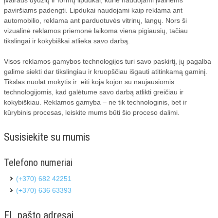
paviršiams padengti. Lipdukai naudojami kaip reklama ant
automobilio, reklama ant parduotuvės vitrinų, langų. Nors ši
vizualinė reklamos priemonė laikoma viena pigiausių, tačiau
tikslingai ir kokybiškai atlieka savo darbą.
Visos reklamos gamybos technologijos turi savo paskirtį, jų pagalba
galime siekti dar tikslingiau ir kruopščiau išgauti atitinkamą gaminį.
Tikslas nuolat mokytis ir eiti koja kojon su naujausiomis
technologijomis, kad galėtume savo darbą atlikti greičiau ir
kokybiškiau. Reklamos gamyba – ne tik technologinis, bet ir
kūrybinis procesas, leiskite mums būti šio proceso dalimi.
Susisiekite su mumis
Telefono numeriai
(+370) 682 42251
(+370) 636 63393
El. pašto adresai