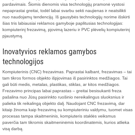
pardavimais. Šiomis dienomis visa technologijų pramonė vystosi
nepaprastai greitai, todėl labai svarbu sekti naujienas ir neatsilikti
VALYMO ĮRENGINIAI
nuo naudojamų tendencijų. Iš gausybės technologijų norime išskirti
šias tris labiausiai reklamos gamyboje paplitusias technologijas:
BIO BAKTERIJOS
kompiuterinį frezavimą, pjovimą lazeriu ir PVC plėvelių kompiuterinį
pjaustymą.
AUTOMOBILIO DRAUDIMAS
Inovatyvios reklamos gamybos
technologijos
Kompiuterinis (CNC) frezavimas. Paprastai kalbant, frezavimas – tai
tam tikros formos objekto išpjovimas iš pasirinktos medžiagos. Tai
gali būti medis, metalas, plastikas, stiklas, ar kitos medžiagos.
Frezavimo principas labai paprastas – greitai besisukanti freza
pašalina nuo Jūsų pasirinkto ruošinio nereikalingus sluoksnius ir
palieka tik reikalingą objekto dalį. Naudojant CNC frezavimą, dar
kitaip žinoma kaip frezavimą su kompiuteriniu valdymu, tuomet visas
procesas tampa skaitmeninis, kompiuteris staklės veiksmus
paverčia tam tikromis skaitmeninėmis koordinatėmis, kurios atlieka
visą darbą.