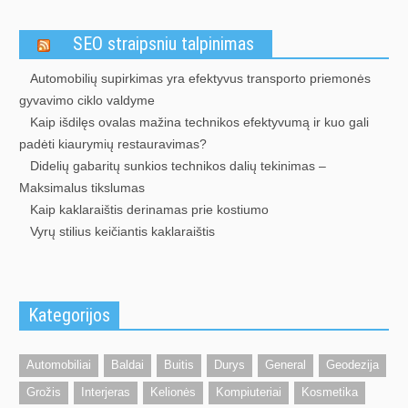
SEO straipsniu talpinimas
Automobilių supirkimas yra efektyvus transporto priemonės
gyvavimo ciklo valdyme
Kaip išdilęs ovalas mažina technikos efektyvumą ir kuo gali
padėti kiaurymių restauravimas?
Didelių gabaritų sunkios technikos dalių tekinimas –
Maksimalus tikslumas
Kaip kaklaraištis derinamas prie kostiumo
Vyrų stilius keičiantis kaklaraištis
Kategorijos
Automobiliai
Baldai
Buitis
Durys
General
Geodezija
Grožis
Interjeras
Kelionės
Kompiuteriai
Kosmetika