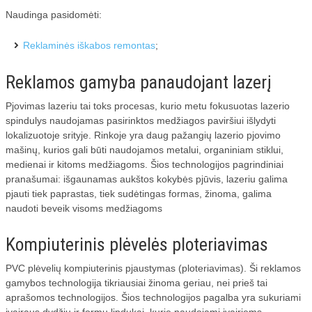
Naudinga pasidomėti:
Reklaminės iškabos remontas
;
Reklamos gamyba panaudojant lazerį
Pjovimas lazeriu tai toks procesas, kurio metu fokusuotas lazerio
spindulys naudojamas pasirinktos medžiagos paviršiui išlydyti
lokalizuotoje srityje. Rinkoje yra daug pažangių lazerio pjovimo
mašinų, kurios gali būti naudojamos metalui, organiniam stiklui,
medienai ir kitoms medžiagoms. Šios technologijos pagrindiniai
pranašumai: išgaunamas aukštos kokybės pjūvis, lazeriu galima
pjauti tiek paprastas, tiek sudėtingas formas, žinoma, galima
naudoti beveik visoms medžiagoms
Kompiuterinis plėvelės ploteriavimas
PVC plėvelių kompiuterinis pjaustymas (ploteriavimas). Ši reklamos
gamybos technologija tikriausiai žinoma geriau, nei prieš tai
aprašomos technologijos. Šios technologijos pagalba yra sukuriami
įvairaus dydžių ir formų lipdukai, kurie naudojami įvairiems