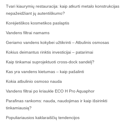
Tvari kiaurymių restauracija: kaip atkurti metalo konstrukcijas
nepažeidžiant jų autentiškumo?
Korėjietiškos kosmetikos paslaptis
Vandens filtrai namams
Geriamo vandens kokybei užtikrinti – Atbulinis osmosas
Kokius deimantus rinktis investicijai – patarimai
Kaip tinkamai suprojektuoti cross-dock sandėlį?
Kas yra vandens kietumas – kaip pašalinti
Kokia atbulinio osmoso nauda
Vandens filtrai po kriaukle ECO H Pro Aquaphor
Parafinas rankoms: nauda, naudojimas ir kaip išsirinkti
tinkamiausią?
Populiariausios kaklaraiščių tendencijos