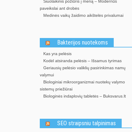
Šiuolaikinis požiūris į meną – Modernūs
paveikslai ant drobės
Medinės vaikų žaidimo aikštelės privalumai
Bakterijos nuotekoms
Kas yra pelėsis
Kodėl atsiranda pelėsis – Išsamus tyrimas
Geriausių pelėsio valiklių pasirinkimas namų
valymui
Biologiniai mikroorganizmai nuotekų valymo
sistemų priežiūrai
Biologinės indaplovių tabletės – Buksvarus.lt
SEO straipsniu talpinimas