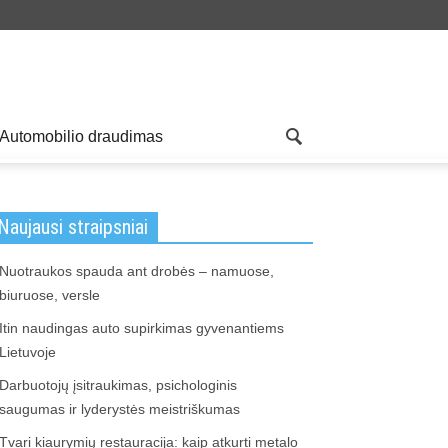
Automobilio draudimas
Naujausi straipsniai
Nuotraukos spauda ant drobės – namuose,
biuruose, versle
Itin naudingas auto supirkimas gyvenantiems
Lietuvoje
Darbuotojų įsitraukimas, psichologinis
saugumas ir lyderystės meistriškumas
Tvari kiaurymių restauracija: kaip atkurti metalo