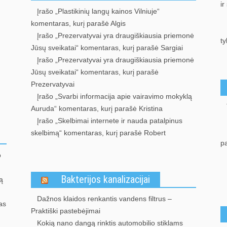
ir
Įrašo „Plastikinių langų kainos Vilniuje“
komentaras, kurį parašė Algis
Įrašo „Prezervatyvai yra draugiškiausia priemonė
ty
Jūsų sveikatai“ komentaras, kurį parašė Sargiai
Įrašo „Prezervatyvai yra draugiškiausia priemonė
Jūsų sveikatai“ komentaras, kurį parašė
Prezervatyvai
Įrašo „Svarbi informacija apie vairavimo mokyklą
Auruda“ komentaras, kurį parašė Kristina
Įrašo „Skelbimai internete ir nauda patalpinus
skelbimą“ komentaras, kurį parašė Robert
p
o
Bakterijos kanalizacijai
ą
Dažnos klaidos renkantis vandens filtrus –
as
Praktiški pastebėjimai
Kokią nano dangą rinktis automobilio stiklams