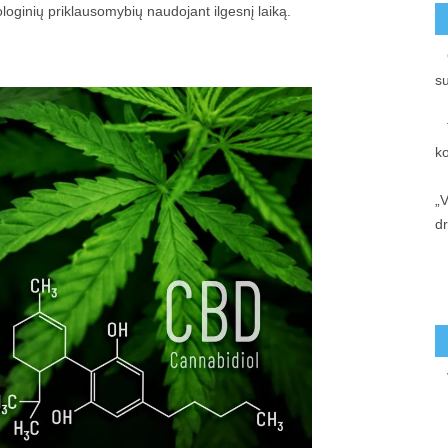
ologinių priklausomybių naudojant ilgesnį laiką.
s
k
„V
d