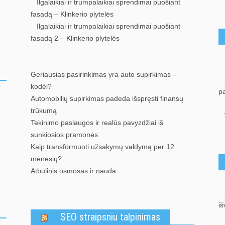
Ilgalaikiai ir trumpalaikiai sprendimai puošiant
fasadą – Klinkerio plytelės
Ilgalaikiai ir trumpalaikiai sprendimai puošiant
fasadą 2 – Klinkerio plytelės
Geriausias pasirinkimas yra auto supirkimas –
kodėl?
p
Automobilių supirkimas padeda išspręsti finansų
trūkumą
Tekinimo paslaugos ir realūs pavyzdžiai iš
sunkiosios pramonės
Kaip transformuoti užsakymų valdymą per 12
mėnesių?
Atbulinis osmosas ir nauda
iš
SEO straipsniu talpinimas