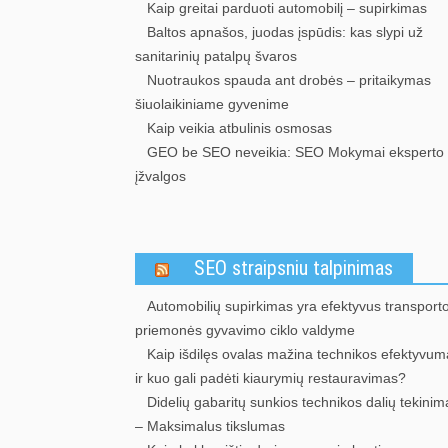
Kaip greitai parduoti automobilį – supirkimas
Baltos apnašos, juodas įspūdis: kas slypi už
sanitarinių patalpų švaros
Nuotraukos spauda ant drobės – pritaikymas
šiuolaikiniame gyvenime
Kaip veikia atbulinis osmosas
GEO be SEO neveikia: SEO Mokymai eksperto
įžvalgos
SEO straipsniu talpinimas
Automobilių supirkimas yra efektyvus transport
priemonės gyvavimo ciklo valdyme
Kaip išdilęs ovalas mažina technikos efektyvum
ir kuo gali padėti kiaurymių restauravimas?
Didelių gabaritų sunkios technikos dalių tekinim
– Maksimalus tikslumas