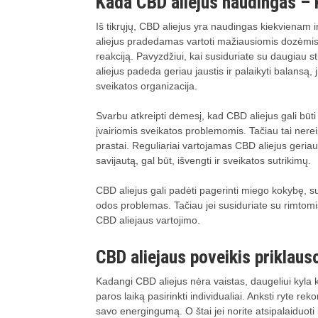
Kada CBD aliejus naudingas – K
Iš tikrųjų, CBD aliejus yra naudingas kiekvienam ir 
aliejus pradedamas vartoti mažiausiomis dozėmis i
reakciją. Pavyzdžiui, kai susiduriate su daugiau s
aliejus padeda geriau jaustis ir palaikyti balansą, 
sveikatos organizacija.
Svarbu atkreipti dėmesį, kad CBD aliejus gali būt
įvairiomis sveikatos problemomis. Tačiau tai nereiš
prastai. Reguliariai vartojamas CBD aliejus geriaus
savijautą, gal būt, išvengti ir sveikatos sutrikimų.
CBD aliejus gali padėti pagerinti miego kokybę, 
odos problemas. Tačiau jei susiduriate su rimtom
CBD aliejaus vartojimo.
CBD aliejaus poveikis priklaus
Kadangi CBD aliejus nėra vaistas, daugeliui kyla
paros laiką pasirinkti individualiai. Anksti ryte re
savo energingumą. O štai jei norite atsipalaiduoti 