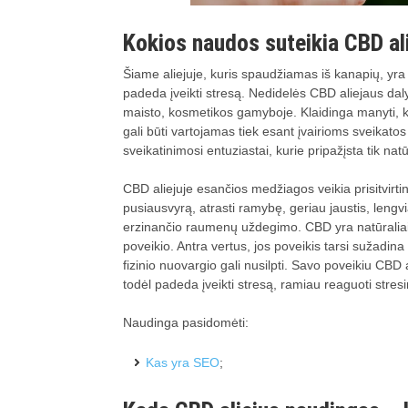
Kokios naudos suteikia CBD al
Šiame aliejuje, kuris spaudžiamas iš kanapių, yra
padeda įveikti stresą. Nedidelės CBD aliejaus da
maisto, kosmetikos gamyboje. Klaidinga manyti,
gali būti vartojamas tiek esant įvairioms sveikatos b
sveikatinimosi entuziastai, kurie pripažįsta tik n
CBD aliejuje esančios medžiagos veikia prisitvir
pusiausvyrą, atrasti ramybę, geriau jaustis, lengv
erzinančio raumenų uždegimo. CBD yra natūraliai
poveikio. Antra vertus, jos poveikis tarsi sužadina
fizinio nuovargio gali nusilpti. Savo poveikiu CBD 
todėl padeda įveikti stresą, ramiau reaguoti stresi
Naudinga pasidomėti:
Kas yra SEO
;