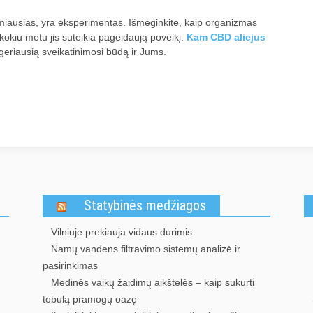
amiausias, yra eksperimentas. Išmėginkite, kaip organizmas
, kokiu metu jis suteikia pageidaują poveikį.
Kam CBD aliejus
 geriausią sveikatinimosi būdą ir Jums.
Statybinės medžiagos
Vilniuje prekiauja vidaus durimis
Namų vandens filtravimo sistemų analizė ir
pasirinkimas
Medinės vaikų žaidimų aikštelės – kaip sukurti
tobulą pramogų oazę