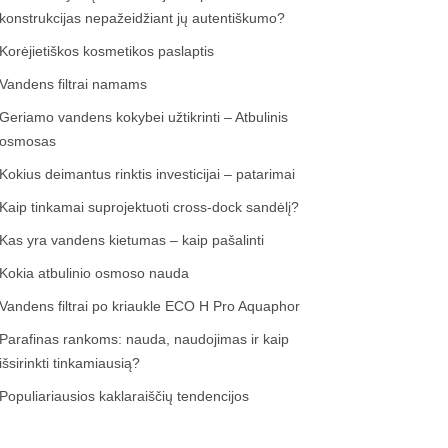
konstrukcijas nepažeidžiant jų autentiškumo?
Korėjietiškos kosmetikos paslaptis
Vandens filtrai namams
Geriamo vandens kokybei užtikrinti – Atbulinis
osmosas
Kokius deimantus rinktis investicijai – patarimai
Kaip tinkamai suprojektuoti cross-dock sandėlį?
Kas yra vandens kietumas – kaip pašalinti
Kokia atbulinio osmoso nauda
Vandens filtrai po kriaukle ECO H Pro Aquaphor
Parafinas rankoms: nauda, naudojimas ir kaip
išsirinkti tinkamiausią?
Populiariausios kaklaraiščių tendencijos