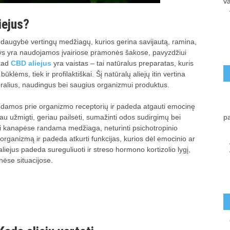
va
iejus?
 daugybė vertingų medžiagų, kurios gerina savijautą, ramina,
lys yra naudojamos įvairiose pramonės šakose, pavyzdžiui
 kad
CBD aliejus
yra vaistas – tai natūralus preparatas, kuris
ūklėms, tiek ir profilaktiškai. Šį natūralų aliejų itin vertina
atūralius, naudingus bei saugius organizmui produktus.
tindamos prie organizmo receptorių ir padeda atgauti emocinę
iau užmigti, geriau pailsėti, sumažinti odos sudirgimų bei
p
 kanapėse randama medžiaga, neturinti psichotropinio
 organizmą ir padeda atkurti funkcijas, kurios dėl emocinio ar
aliejus padeda sureguliuoti ir streso hormono kortizolio lygį,
nėse situacijose.