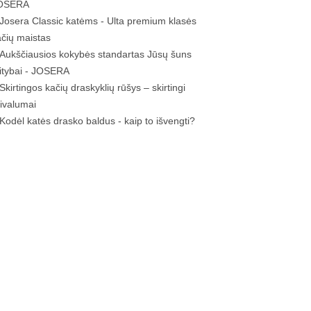
OSERA
Josera Classic katėms - Ulta premium klasės
ačių maistas
Aukščiausios kokybės standartas Jūsų šuns
itybai - JOSERA
Skirtingos kačių draskyklių rūšys – skirtingi
rivalumai
Kodėl katės drasko baldus - kaip to išvengti?