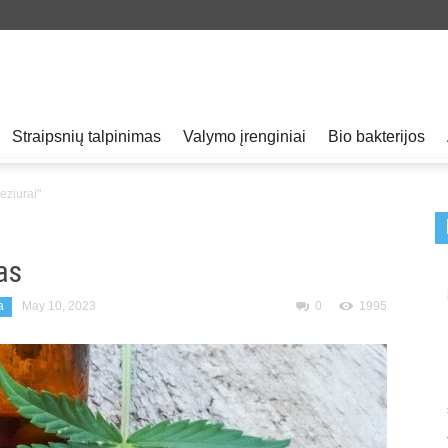
Straipsnių talpinimas
Valymo įrenginiai
Bio bakterijos
eziurai"
as
a
May 10, 2023
0
1995