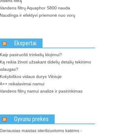
ndens filtrą
Vandens filtrų Aquaphor S800 nauda
Naudinga ir efektyvi priemonė nuo vorų
Ekspertai
Kaip pasiruošti trinkelių klojimui?
Ką reikia žinoti užsakant didelių detalių tekinimo
aslaugas?
Kokybiškos vidaus durys Vilniuje
A++ reikalavimai namui
Vandens filtrų namui analizė ir pasirinkimas
Gyvunu prekes
Geriausias maistas sterilizuotoms katėms -