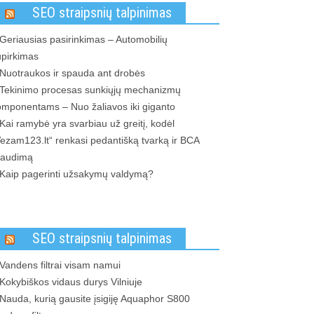
SEO straipsnių talpinimas
Geriausias pasirinkimas – Automobilių
upirkimas
Nuotraukos ir spauda ant drobės
Tekinimo procesas sunkiųjų mechanizmų
omponentams – Nuo žaliavos iki giganto
Kai ramybė yra svarbiau už greitį, kodėl
ezam123.lt“ renkasi pedantišką tvarką ir BCA
raudimą
Kaip pagerinti užsakymų valdymą?
SEO straipsnių talpinimas
Vandens filtrai visam namui
Kokybiškos vidaus durys Vilniuje
Nauda, kurią gausite įsigiję Aquaphor S800