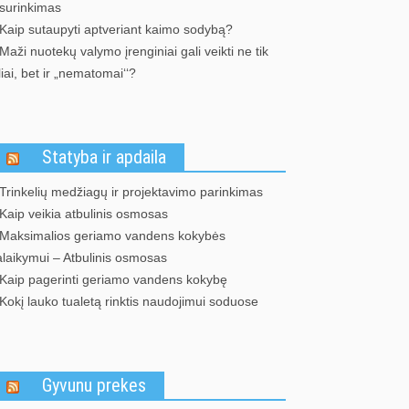
 surinkimas
Kaip sutaupyti aptveriant kaimo sodybą?
Maži nuotekų valymo įrenginiai gali veikti ne tik
liai, bet ir „nematomai‘‘?
Statyba ir apdaila
Trinkelių medžiagų ir projektavimo parinkimas
Kaip veikia atbulinis osmosas
Maksimalios geriamo vandens kokybės
alaikymui – Atbulinis osmosas
Kaip pagerinti geriamo vandens kokybę
Kokį lauko tualetą rinktis naudojimui soduose
Gyvunu prekes