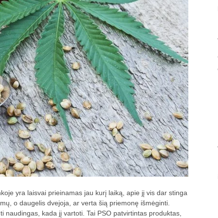
e yra laisvai prieinamas jau kurį laiką, apie jį vis dar stinga
imų, o daugelis dvejoja, ar verta šią priemonę išmėginti.
i naudingas, kada jį vartoti. Tai PSO patvirtintas produktas,