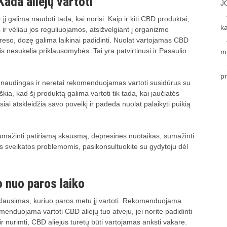
ada aliejų vartoti
J
jį galima naudoti tada, kai norisi. Kaip ir kiti CBD produktai,
k
r vėliau jos reguliuojamos, atsižvelgiant į organizmo
treso, dozę galima laikinai padidinti. Nuolat vartojamas CBD
jis nesukelia priklausomybės. Tai yra patvirtinusi ir Pasaulio
m
p
i naudingas ir neretai rekomenduojamas vartoti susidūrus su
kia, kad šį produktą galima vartoti tik tada, kai jaučiatės
iai atskleidžia savo poveikį ir padeda nuolat palaikyti puikią
sumažinti patiriamą skausmą, depresines nuotaikas, sumažinti
is sveikatos problemomis, pasikonsultuokite su gydytoju dėl
o nuo paros laiko
 klausimas, kuriuo paros metu jį vartoti. Rekomenduojama
komenduojama vartoti CBD aliejų tuo atveju, jei norite padidinti
ir nurimti, CBD aliejus turėtų būti vartojamas anksti vakare.