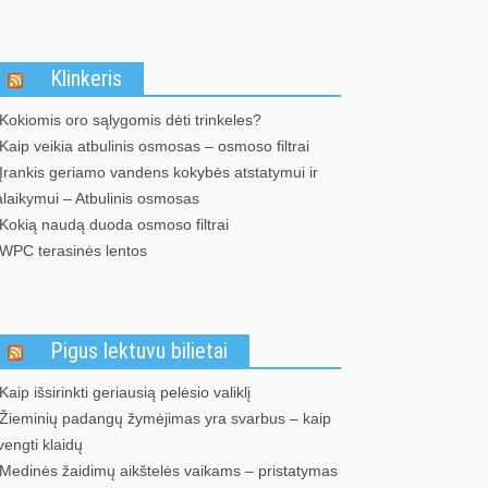
Klinkeris
Kokiomis oro sąlygomis dėti trinkeles?
Kaip veikia atbulinis osmosas – osmoso filtrai
Įrankis geriamo vandens kokybės atstatymui ir
alaikymui – Atbulinis osmosas
Kokią naudą duoda osmoso filtrai
WPC terasinės lentos
Pigus lektuvu bilietai
Kaip išsirinkti geriausią pelėsio valiklį
Žieminių padangų žymėjimas yra svarbus – kaip
vengti klaidų
Medinės žaidimų aikštelės vaikams – pristatymas