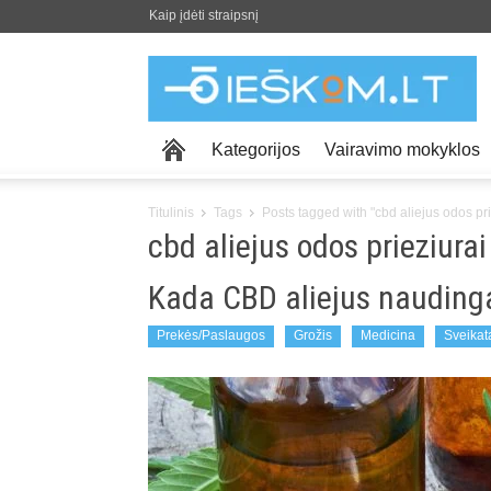
Kaip įdėti straipsnį
Kategorijos
Vairavimo mokyklos
Titulinis
Tags
Posts tagged with "cbd aliejus odos pri
cbd aliejus odos prieziurai
Kada CBD aliejus nauding
Prekės/Paslaugos
Grožis
Medicina
Sveikat