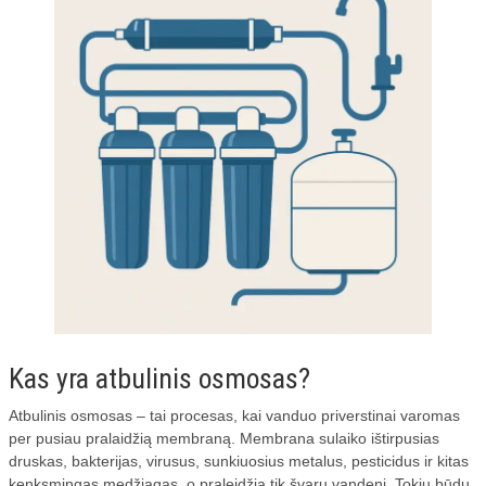
Kas yra atbulinis osmosas?
Atbulinis osmosas – tai procesas, kai vanduo priverstinai varomas
per pusiau pralaidžią membraną. Membrana sulaiko ištirpusias
druskas, bakterijas, virusus, sunkiuosius metalus, pesticidus ir kitas
kenksmingas medžiagas, o praleidžia tik švarų vandenį. Tokiu būdu