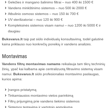
Geležies ir mangano šalinimo filtrai – nuo 400 iki 1500 €
Vandens minkštinimo sistemos – nuo 500 iki 2000 €
Atbulinio osmoso sistemos – nuo 150 iki 700 €
UV sterilizatoriai – nuo 120 iki 900 €
Kompleksinės sistemos visam namui – nuo 1200 iki 5000 € ir
daugiau
Buksvarus.lt
taip pat siūlo individualų konsultavimą, todėl galutinė
kaina priklauso nuo konkrečių poreikių ir vandens analizės.
Montavimas
Vandens filtrų montavimas namams
reikalauja tam tikrų techninių
žinių, ypač kai kalbama apie centralizuotą filtravimo sistemą visam
namui.
Buksvarus.lt
siūlo profesionalias montavimo paslaugas,
kurios apima:
Įrangos pristatymą
Tinkamiausios montavimo vietos parinkimą
Filtrų prijungimą prie vandens tiekimo sistemos
Sistemos testavimą ir vartotojo apmokymą