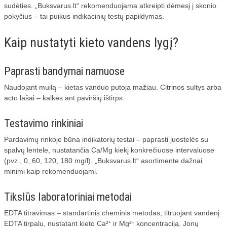
sudėties. „Buksvarus.lt“ rekomenduojama atkreipti dėmesį į skonio
pokyčius – tai puikus indikacinių testų papildymas.
Kaip nustatyti kieto vandens lygį?
Paprasti bandymai namuose
Naudojant muilą – kietas vanduo putoja mažiau. Citrinos sultys arba
acto lašai – kalkės ant paviršių ištirps.
Testavimo rinkiniai
Pardavimų rinkoje būna indikatorių testai – paprasti juostelės su
spalvų lentele, nustatančia Ca/Mg kiekį konkrečiuose intervaluose
(pvz., 0, 60, 120, 180 mg/l). „Buksvarus.lt“ asortimente dažnai
minimi kaip rekomenduojami.
Tikslūs laboratoriniai metodai
EDTA titravimas – standartinis cheminis metodas, titruojant vandenį
EDTA tirpalu, nustatant kieto Ca²⁺ ir Mg²⁺ koncentraciją. Jonų