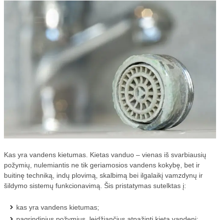
Kas yra vandens kietumas. Kietas vanduo – vienas iš svarbiausių
požymių, nulemiantis ne tik geriamosios vandens kokybę, bet ir
buitinę techniką, indų plovimą, skalbimą bei ilgalaikį vamzdynų ir
šildymo sistemų funkcionavimą. Šis pristatymas sutelktas į:
kas yra vandens kietumas;
pagrindinius požymius, leidžiančius atpažinti kietą vandenį;