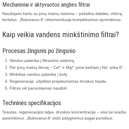
Mechaniniai ir aktyvuotos anglies filtrai
Naudojami kartu su jonų mainų sistema – pašalina daleles, chlorą,
teršalus. „Buksvarus.lt“ rekomenduoja kompleksinius sprendimus.
Kaip veikia vandens minkštinimo filtrai?
Procesas žingsnis po žingsnio
Vanduo patenka į filtravimo sistemą.
Per jonų mainų dervą – Ca²⁺ ir Mg²⁺ jonai keičiasi į Na⁺ arba K⁺.
Minkštas vanduo patenka į buitį.
Regeneracija: užpildas praplaunamas druskos tirpalu.
Filtras vėl paruošiamas naudoti.
Techninės specifikacijos
Srautas, regeneracijos talpa, druskos koncentracija – visa tai svarbu
pasirinkimui. „Buksvarus.lt“ siūlo palyginimus pagal poreikius.