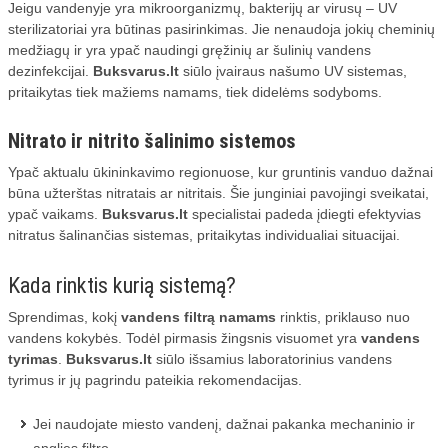
Jeigu vandenyje yra mikroorganizmų, bakterijų ar virusų – UV
sterilizatoriai yra būtinas pasirinkimas. Jie nenaudoja jokių cheminių
medžiagų ir yra ypač naudingi gręžinių ar šulinių vandens
dezinfekcijai.
Buksvarus.lt
siūlo įvairaus našumo UV sistemas,
pritaikytas tiek mažiems namams, tiek didelėms sodyboms.
Nitrato ir nitrito šalinimo sistemos
Ypač aktualu ūkininkavimo regionuose, kur gruntinis vanduo dažnai
būna užterštas nitratais ar nitritais. Šie junginiai pavojingi sveikatai,
ypač vaikams.
Buksvarus.lt
specialistai padeda įdiegti efektyvias
nitratus šalinančias sistemas, pritaikytas individualiai situacijai.
Kada rinktis kurią sistemą?
Sprendimas, kokį
vandens filtrą namams
rinktis, priklauso nuo
vandens kokybės. Todėl pirmasis žingsnis visuomet yra
vandens
tyrimas
.
Buksvarus.lt
siūlo išsamius laboratorinius vandens
tyrimus ir jų pagrindu pateikia rekomendacijas.
Jei naudojate miesto vandenį, dažnai pakanka mechaninio ir