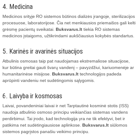
4. Medicina
Medicinos srityje RO sistemos būtinos dializės įrangoje, sterilizacijos
procesuose, laboratorijose. Čia net menkiausios priemaišos gali kelti
grėsmę pacientų sveikatai.
Buksvarus.lt
tiekia RO sistemas
medicinos įstaigoms, užtikrindami aukščiausius kokybės standartus.
5. Karinės ir avarinės situacijos
Atbulinis osmosas taip pat naudojamas ekstremaliose situacijose,
kur būtina greitai gauti švarų vandenį – pavyzdžiui, kariuomenėje ar
humanitarinėse misijose.
Buksvarus.lt
technologijos padeda
aprūpinti vandeniu net sudėtingomis sąlygomis.
6. Laivyba ir kosmosas
Laivai, povandeniniai laivai ir net Tarptautinė kosminė stotis (ISS)
naudoja atbulinio osmoso principu veikiančias sistemas vandens
perdirbimui. Tai įrodo, kad technologija yra ne tik efektyvi, bet ir
patikima net sudėtingiausiose aplinkose.
Buksvarus.lt
siūlomos
sistemos pagrįstos panašiu veikimo principu.