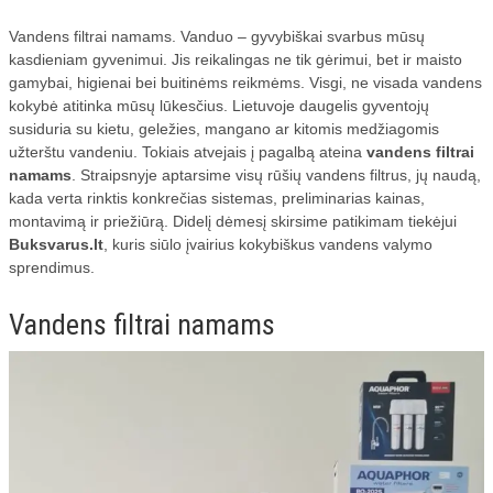
ĮRANGA
Vandens filtrai namams. Vanduo – gyvybiškai svarbus mūsų
kasdieniam gyvenimui. Jis reikalingas ne tik gėrimui, bet ir maisto
VANDENS FILTRAI
gamybai, higienai bei buitinėms reikmėms. Visgi, ne visada vandens
ŠVAROS PREKĖS
kokybė atitinka mūsų lūkesčius. Lietuvoje daugelis gyventojų
susiduria su kietu, geležies, mangano ar kitomis medžiagomis
KELIONĖS
užterštu vandeniu. Tokiais atvejais į pagalbą ateina
vandens filtrai
namams
. Straipsnyje aptarsime visų rūšių vandens filtrus, jų naudą,
KOSMETIKA
kada verta rinktis konkrečias sistemas, preliminarias kainas,
montavimą ir priežiūrą. Didelį dėmesį skirsime patikimam tiekėjui
MEDICINA
Buksvarus.lt
, kuris siūlo įvairius kokybiškus vandens valymo
TEISĖ
sprendimus.
SKELBIMAI
Vandens filtrai namams
STATYBOS DARBAI
LT
VAIRAVIMO MOKYKLOS
STRAIPSNIŲ TALPINIMAS