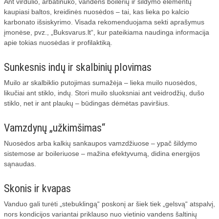
Ant virdulio, arbatinuko, vandens boilerių ir šildymo elementų
kaupiasi baltos, kreidinės nuosėdos – tai, kas lieka po kalcio
karbonato išsiskyrimo. Visada rekomenduojama sekti aprašymus
įmonėse, pvz., „Buksvarus.lt“, kur pateikiama naudinga informacija
apie tokias nuosėdas ir profilaktiką.
Sunkesnis indų ir skalbinių plovimas
Muilo ar skalbiklio putojimas sumažėja – lieka muilo nuosėdos,
likučiai ant stiklo, indų. Stori muilo sluoksniai ant veidrodžių, dušo
stiklo, net ir ant plaukų – būdingas dėmėtas paviršius.
Vamzdynų „užkimšimas“
Nuosėdos arba kalkių sankaupos vamzdžiuose – ypač šildymo
sistemose ar boileriuose – mažina efektyvumą, didina energijos
sąnaudas.
Skonis ir kvapas
Vanduo gali turėti „stebuklingą“ poskonį ar šiek tiek „gelsvą“ atspalvį,
nors kondicijos variantai priklauso nuo vietinio vandens šaltinių