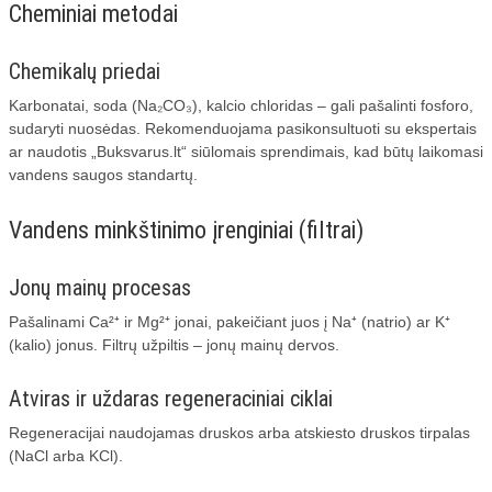
Cheminiai metodai
Chemikalų priedai
Karbonatai, soda (Na₂CO₃), kalcio chloridas – gali pašalinti fosforo,
sudaryti nuosėdas. Rekomenduojama pasikonsultuoti su ekspertais
ar naudotis „Buksvarus.lt“ siūlomais sprendimais, kad būtų laikomasi
vandens saugos standartų.
Vandens minkštinimo įrenginiai (filtrai)
Jonų mainų procesas
Pašalinami Ca²⁺ ir Mg²⁺ jonai, pakeičiant juos į Na⁺ (natrio) ar K⁺
(kalio) jonus. Filtrų užpiltis – jonų mainų dervos.
Atviras ir uždaras regeneraciniai ciklai
Regeneracijai naudojamas druskos arba atskiesto druskos tirpalas
(NaCl arba KCl).