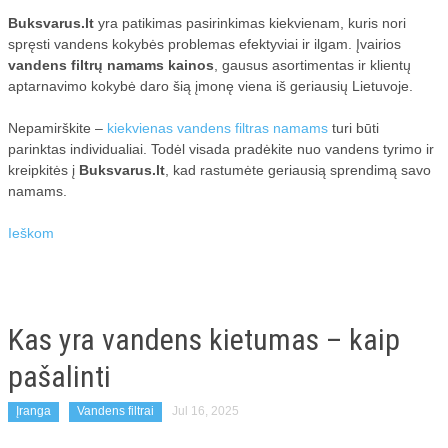
Buksvarus.lt
yra patikimas pasirinkimas kiekvienam, kuris nori
spręsti vandens kokybės problemas efektyviai ir ilgam. Įvairios
vandens filtrų namams kainos
, gausus asortimentas ir klientų
aptarnavimo kokybė daro šią įmonę viena iš geriausių Lietuvoje.
Nepamirškite –
kiekvienas vandens filtras namams
turi būti
parinktas individualiai. Todėl visada pradėkite nuo vandens tyrimo ir
kreipkitės į
Buksvarus.lt
, kad rastumėte geriausią sprendimą savo
namams.
Ieškom
Kas yra vandens kietumas – kaip
pašalinti
Įranga
Vandens filtrai
Jul 16, 2025