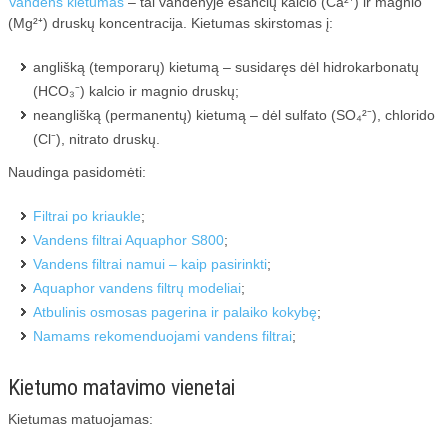
Vandens kietumas
– tai vandenyje esančių kalcio (Ca²⁺) ir magnio
(Mg²⁺) druskų koncentracija. Kietumas skirstomas į:
anglišką (temporarų) kietumą – susidaręs dėl hidrokarbonatų
(HCO₃⁻) kalcio ir magnio druskų;
neanglišką (permanentų) kietumą – dėl sulfato (SO₄²⁻), chlorido
(Cl⁻), nitrato druskų.
Naudinga pasidomėti:
Filtrai po kriaukle
;
Vandens filtrai Aquaphor S800
;
Vandens filtrai namui – kaip pasirinkti
;
Aquaphor vandens filtrų modeliai
;
Atbulinis osmosas pagerina ir palaiko kokybę
;
Namams rekomenduojami vandens filtrai
;
Kietumo matavimo vienetai
Kietumas matuojamas: