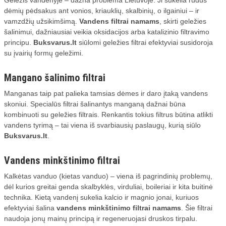
Geležis vandenyje – dažna problema Lietuvoje. Ji sukelia rudus
dėmių pėdsakus ant vonios, kriauklių, skalbinių, o ilgainiui – ir
vamzdžių užsikimšimą.
Vandens filtrai namams
, skirti geležies
šalinimui, dažniausiai veikia oksidacijos arba katalizinio filtravimo
principu.
Buksvarus.lt
siūlomi geležies filtrai efektyviai susidoroja
su įvairių formų geležimi.
Mangano šalinimo filtrai
Manganas taip pat palieka tamsias dėmes ir daro įtaką vandens
skoniui. Specialūs filtrai šalinantys manganą dažnai būna
kombinuoti su geležies filtrais. Renkantis tokius filtrus būtina atlikti
vandens tyrimą – tai viena iš svarbiausių paslaugų, kurią siūlo
Buksvarus.lt
.
Vandens minkštinimo filtrai
Kalkėtas vanduo (kietas vanduo) – viena iš pagrindinių problemų,
dėl kurios greitai genda skalbyklės, virduliai, boileriai ir kita buitinė
technika. Kietą vandenį sukelia kalcio ir magnio jonai, kuriuos
efektyviai šalina
vandens minkštinimo filtrai namams
. Šie filtrai
naudoja jonų mainų principą ir regeneruojasi druskos tirpalu.