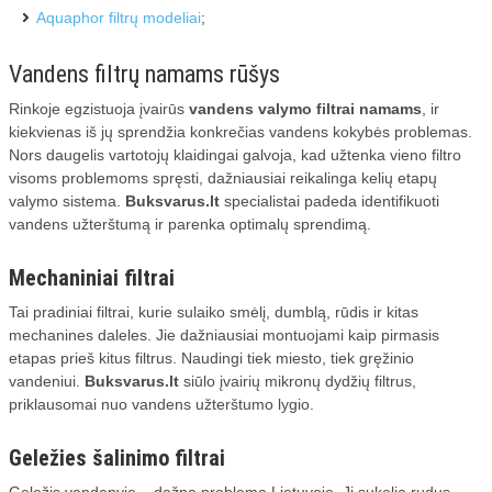
Aquaphor filtrų modeliai
;
Vandens filtrų namams rūšys
Rinkoje egzistuoja įvairūs
vandens valymo filtrai namams
, ir
kiekvienas iš jų sprendžia konkrečias vandens kokybės problemas.
Nors daugelis vartotojų klaidingai galvoja, kad užtenka vieno filtro
visoms problemoms spręsti, dažniausiai reikalinga kelių etapų
valymo sistema.
Buksvarus.lt
specialistai padeda identifikuoti
vandens užterštumą ir parenka optimalų sprendimą.
Mechaniniai filtrai
Tai pradiniai filtrai, kurie sulaiko smėlį, dumblą, rūdis ir kitas
mechanines daleles. Jie dažniausiai montuojami kaip pirmasis
etapas prieš kitus filtrus. Naudingi tiek miesto, tiek gręžinio
vandeniui.
Buksvarus.lt
siūlo įvairių mikronų dydžių filtrus,
priklausomai nuo vandens užterštumo lygio.
Geležies šalinimo filtrai