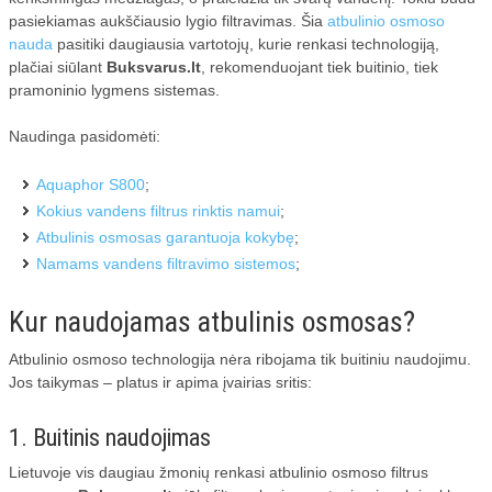
pasiekiamas aukščiausio lygio filtravimas. Šia
atbulinio osmoso
nauda
pasitiki daugiausia vartotojų, kurie renkasi technologiją,
plačiai siūlant
Buksvarus.lt
, rekomenduojant tiek buitinio, tiek
pramoninio lygmens sistemas.
Naudinga pasidomėti:
Aquaphor S800
;
Kokius vandens filtrus rinktis namui
;
Atbulinis osmosas garantuoja kokybę
;
Namams vandens filtravimo sistemos
;
Kur naudojamas atbulinis osmosas?
Atbulinio osmoso technologija nėra ribojama tik buitiniu naudojimu.
Jos taikymas – platus ir apima įvairias sritis:
1. Buitinis naudojimas
Lietuvoje vis daugiau žmonių renkasi atbulinio osmoso filtrus