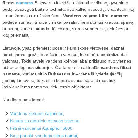
filtras
namams
Buksvarus.lt leidžia užtikrinti sveikesnį gyvenimo
būdą, apsaugoti buitinę techniką nuo kalkių nuosėdų, o santechniką
– nuo korozijos ir užsikimšimo.
Vandens valymo filtrai namams
padeda sumažinti arba visiškai pašalinti nemalonius kvapus, spalvą
ar skonį, kurie atsiranda dėl chloro, sieros vandenilio, geležies ar
kitų priemaišų.
Lietuvoje, ypač priemiesčiuose ir kaimiškose vietovėse, dažnai
naudojamas gręžinio ar šulinio vanduo, kuris nėra centralizuotai
valomas. Tokiu atveju vandens kokybė labai priklauso nuo vietinės
hidrogeologinės situacijos. Čia tampa itin aktualūs
vandens filtrai
namams
, kuriuos siūlo
Buksvarus.lt
– viena iš lyderiaujančių
įmonių Lietuvoje, teikiančių kompleksinius sprendimus tiek
individualiems namams, tiek verslo objektams.
Naudinga pasidomėti:
Vandens kietumo šalinimas
;
Nauda su atbulinio osmoso sistema
;
Filtrai vandeniui Aquaphor S800
;
Kaip parinkti vandens filtrus namui
;