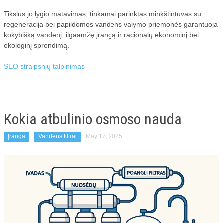
Tikslus jo lygio matavimas, tinkamai parinktas minkštintuvas su
regeneracija bei papildomos vandens valymo priemonės garantuoja
kokybišką vandenį, ilgaamžę įrangą ir racionalų ekonominį bei
ekologinį sprendimą.
SEO straipsnių talpinimas
Kokia atbulinio osmoso nauda
Įranga
Vandens filtrai
May 17, 2025