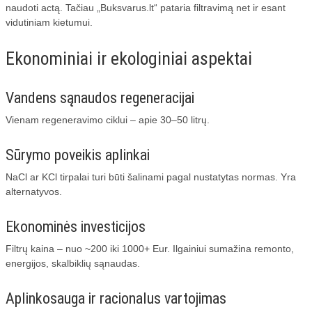
naudoti actą. Tačiau „Buksvarus.lt“ pataria filtravimą net ir esant
vidutiniam kietumui.
Ekonominiai ir ekologiniai aspektai
Vandens sąnaudos regeneracijai
Vienam regeneravimo ciklui – apie 30–50 litrų.
Sūrymo poveikis aplinkai
NaCl ar KCl tirpalai turi būti šalinami pagal nustatytas normas. Yra
alternatyvos.
Ekonominės investicijos
Filtrų kaina – nuo ~200 iki 1000+ Eur. Ilgainiui sumažina remonto,
energijos, skalbiklių sąnaudas.
Aplinkosauga ir racionalus vartojimas