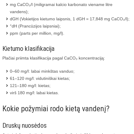
mg CaCO₃/l (miligramai kalcio karbonato viename litre
vandens);
dGH (Vokietijos kietumo laipsnis, 1 dGH = 17,848 mg CaCO₃/l);
°dH (Prancūzijos laipsniai);
ppm (parts per million, mg/l).
Kietumo klasifikacija
Plačiai priimta klasifikacija pagal CaCO₃ koncentraciją:
0–60 mg/l: labai minkštas vanduo;
61–120 mg/l: vidutiniškai kietas;
121–180 mg/l: kietas;
virš 180 mg/l: labai kietas.
Kokie požymiai rodo kietą vandenį?
Druskų nuosėdos