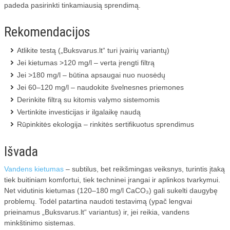
padeda pasirinkti tinkamiausią sprendimą.
Rekomendacijos
Atlikite testą („Buksvarus.lt“ turi įvairių variantų)
Jei kietumas >120 mg/l – verta įrengti filtrą
Jei >180 mg/l – būtina apsaugai nuo nuosėdų
Jei 60–120 mg/l – naudokite švelnesnes priemones
Derinkite filtrą su kitomis valymo sistemomis
Vertinkite investicijas ir ilgalaikę naudą
Rūpinkitės ekologija – rinkitės sertifikuotus sprendimus
Išvada
Vandens kietumas
– subtilus, bet reikšmingas veiksnys, turintis įtaką
tiek buitiniam komfortui, tiek techninei įrangai ir aplinkos tvarkymui.
Net vidutinis kietumas (120–180 mg/l CaCO₃) gali sukelti daugybę
problemų. Todėl patartina naudoti testavimą (ypač lengvai
prieinamus „Buksvarus.lt“ variantus) ir, jei reikia, vandens
minkštinimo sistemas.