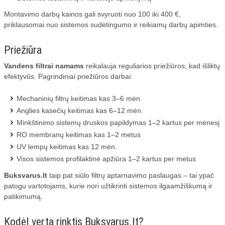
Montavimo darbų kainos gali svyruoti nuo 100 iki 400 €,
priklausomai nuo sistemos sudėtingumo ir reikiamų darbų apimties.
Priežiūra
Vandens filtrai namams
reikalauja reguliarios priežiūros, kad išliktų
efektyvūs. Pagrindiniai priežiūros darbai:
Mechaninių filtrų keitimas kas 3–6 mėn.
Anglies kasečių keitimas kas 6–12 mėn.
Minkštinimo sistemų druskos papildymas 1–2 kartus per mėnesį
RO membranų keitimas kas 1–2 metus
UV lempų keitimas kas 12 mėn.
Visos sistemos profilaktinė apžiūra 1–2 kartus per metus
Buksvarus.lt
taip pat siūlo filtrų aptarnavimo paslaugas – tai ypač
patogu vartotojams, kurie nori užtikrinti sistemos ilgaamžiškumą ir
patikimumą.
Kodėl verta rinktis Buksvarus.lt?