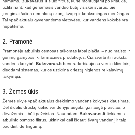
namams.
Buksvarus.lt
siūlo filtrus, kurie montuojami po kriaukle,
užtikrinant, kad geriamasis vanduo būtų visiškai švarus. Šie
įrenginiai šalina nemalonų skonį, kvapą ir kenksmingas medžiagas.
Tai ypač aktualu gyvenantiems vietovėse, kur vandens kokybė yra
nepatikima.
2. Pramonė
Pramonėje atbulinis osmosas taikomas labai plačiai – nuo maisto ir
gėrimų gamybos iki farmacinės produkcijos. Čia svarbi itin aukšta
vandens kokybė.
Buksvarus.lt
bendradarbiauja su verslo klientais,
diegdami sistemas, kurios užtikrina griežtų higienos reikalavimų
laikymąsi.
3. Žemės ūkis
Žemės ūkyje ypač aktualus drėkinimo vandens kokybės klausimas.
Dėl didelio druskų kiekio vandenyje augalai gali augti prasčiau, o
dirvožemis – būti pažeistas. Naudodami
Buksvarus.lt
tiekiamus
atbulinio osmoso filtrus, ūkininkai gali išgauti švarų vandenį ir taip
padidinti derlingumą.