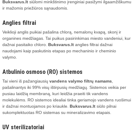
Buksvarus.lt
siūlomi minkštinimo įrenginiai pasižymi ilgaamžiškumu
ir mažomis priežiūros sąnaudomis.
Anglies filtrai
Veiklioji anglis puikiai pašalina chlorą, nemalonų kvapą, skonį ir
organines medžiagas. Tai puikus pasirinkimas miesto vandeniui, kur
dažnai pasitaiko chloro.
Buksvarus.lt
anglies filtrai dažnai
naudojami kaip paskutinis etapas po mechaninio ir cheminio
valymo.
Atbulinio osmoso (RO) sistemos
Tai vieni iš pažangiausių
vandens valymo filtrų namams
,
pašalinantys iki 99% visų ištirpusių medžiagų. Sistemos veikia per
pusiau laidžią membraną, kuri leidžia praeiti tik vandens
molekulėms. RO sistemos idealiai tinka geriamojo vandens ruošimui
ir dažnai montuojamos po kriaukle.
Buksvarus.lt
siūlo pilnai
sukomplektuotas RO sistemas su mineralizavimo etapais.
UV sterilizatoriai