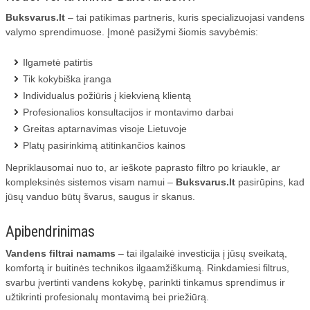
Buksvarus.lt
– tai patikimas partneris, kuris specializuojasi vandens
valymo sprendimuose. Įmonė pasižymi šiomis savybėmis:
Ilgametė patirtis
Tik kokybiška įranga
Individualus požiūris į kiekvieną klientą
Profesionalios konsultacijos ir montavimo darbai
Greitas aptarnavimas visoje Lietuvoje
Platų pasirinkimą atitinkančios kainos
Nepriklausomai nuo to, ar ieškote paprasto filtro po kriaukle, ar
kompleksinės sistemos visam namui –
Buksvarus.lt
pasirūpins, kad
jūsų vanduo būtų švarus, saugus ir skanus.
Apibendrinimas
Vandens filtrai namams
– tai ilgalaikė investicija į jūsų sveikatą,
komfortą ir buitinės technikos ilgaamžiškumą. Rinkdamiesi filtrus,
svarbu įvertinti vandens kokybę, parinkti tinkamus sprendimus ir
užtikrinti profesionalų montavimą bei priežiūrą.