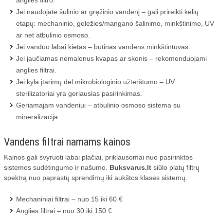
anglies filtro.
Jei naudojate šulinio ar gręžinio vandenį – gali prireikti kelių
etapų: mechaninio, geležies/mangano šalinimo, minkštinimo, UV
ar net atbulinio osmoso.
Jei vanduo labai kietas – būtinas vandens minkštintuvas.
Jei jaučiamas nemalonus kvapas ar skonis – rekomenduojami
anglies filtrai.
Jei kyla įtarimų dėl mikrobiologinio užterštumo – UV
sterilizatoriai yra geriausias pasirinkimas.
Geriamajam vandeniui – atbulinio osmoso sistema su
mineralizacija.
Vandens filtrai namams kainos
Kainos gali svyruoti labai plačiai, priklausomai nuo pasirinktos
sistemos sudėtingumo ir našumo.
Buksvarus.lt
siūlo platų filtrų
spektrą nuo paprastų sprendimų iki aukštos klasės sistemų.
Mechaniniai filtrai – nuo 15 iki 60 €
Anglies filtrai – nuo 30 iki 150 €