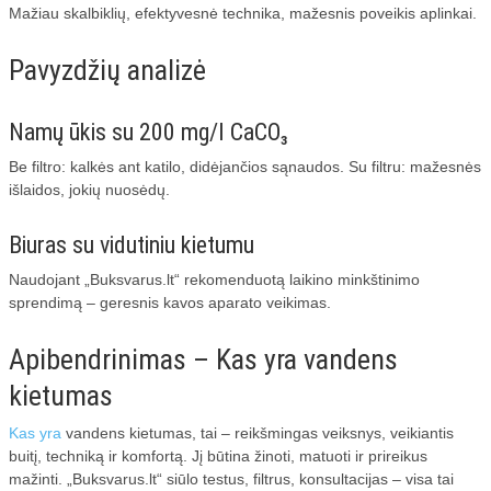
Mažiau skalbiklių, efektyvesnė technika, mažesnis poveikis aplinkai.
Pavyzdžių analizė
Namų ūkis su 200 mg/l CaCO₃
Be filtro: kalkės ant katilo, didėjančios sąnaudos. Su filtru: mažesnės
išlaidos, jokių nuosėdų.
Biuras su vidutiniu kietumu
Naudojant „Buksvarus.lt“ rekomenduotą laikino minkštinimo
sprendimą – geresnis kavos aparato veikimas.
Apibendrinimas – Kas yra vandens
kietumas
Kas yra
vandens kietumas, tai – reikšmingas veiksnys, veikiantis
buitį, techniką ir komfortą. Jį būtina žinoti, matuoti ir prireikus
mažinti. „Buksvarus.lt“ siūlo testus, filtrus, konsultacijas – visa tai