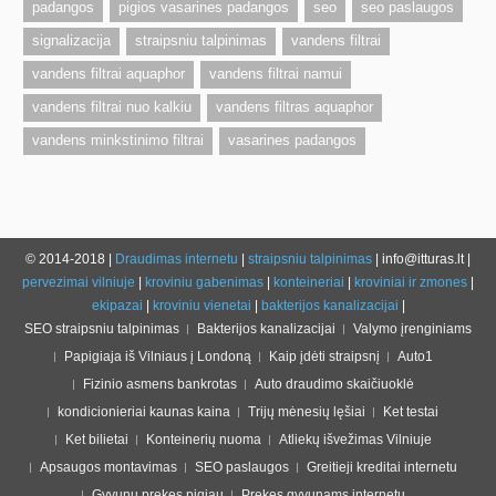
padangos
pigios vasarines padangos
seo
seo paslaugos
signalizacija
straipsniu talpinimas
vandens filtrai
vandens filtrai aquaphor
vandens filtrai namui
vandens filtrai nuo kalkiu
vandens filtras aquaphor
vandens minkstinimo filtrai
vasarines padangos
© 2014-2018 |
Draudimas internetu
|
straipsniu talpinimas
| info@itturas.lt |
pervezimai vilniuje
|
kroviniu gabenimas
|
konteineriai
|
kroviniai ir zmones
|
ekipazai
|
kroviniu vienetai
|
bakterijos kanalizacijai
|
SEO straipsniu talpinimas
Bakterijos kanalizacijai
Valymo įrenginiams
Papigiaja iš Vilniaus į Londoną
Kaip įdėti straipsnį
Auto1
Fizinio asmens bankrotas
Auto draudimo skaičiuoklė
kondicionieriai kaunas kaina
Trijų mėnesių lęšiai
Ket testai
Ket bilietai
Konteinerių nuoma
Atliekų išvežimas Vilniuje
Apsaugos montavimas
SEO paslaugos
Greitieji kreditai internetu
Gyvunu prekes pigiau
Prekes gyvunams internetu