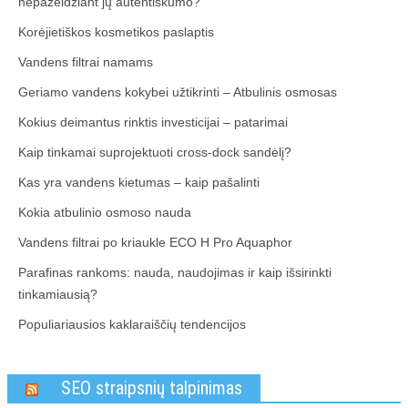
nepažeidžiant jų autentiškumo?
Korėjietiškos kosmetikos paslaptis
Vandens filtrai namams
Geriamo vandens kokybei užtikrinti – Atbulinis osmosas
Kokius deimantus rinktis investicijai – patarimai
Kaip tinkamai suprojektuoti cross-dock sandėlį?
Kas yra vandens kietumas – kaip pašalinti
Kokia atbulinio osmoso nauda
Vandens filtrai po kriaukle ECO H Pro Aquaphor
Parafinas rankoms: nauda, naudojimas ir kaip išsirinkti
tinkamiausią?
Populiariausios kaklaraiščių tendencijos
SEO straipsnių talpinimas