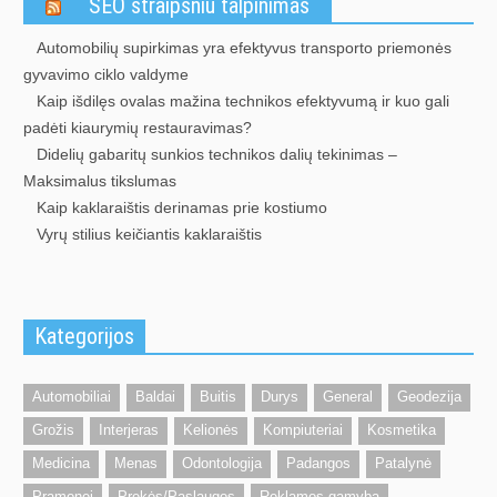
SEO straipsniu talpinimas
Automobilių supirkimas yra efektyvus transporto priemonės
gyvavimo ciklo valdyme
Kaip išdilęs ovalas mažina technikos efektyvumą ir kuo gali
padėti kiaurymių restauravimas?
Didelių gabaritų sunkios technikos dalių tekinimas –
Maksimalus tikslumas
Kaip kaklaraištis derinamas prie kostiumo
Vyrų stilius keičiantis kaklaraištis
Kategorijos
Automobiliai
Baldai
Buitis
Durys
General
Geodezija
Grožis
Interjeras
Kelionės
Kompiuteriai
Kosmetika
Medicina
Menas
Odontologija
Padangos
Patalynė
Pramonei
Prekės/Paslaugos
Reklamos gamyba