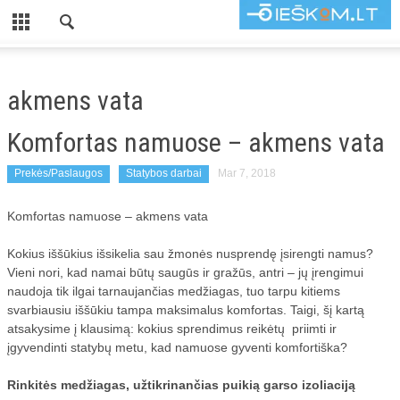
CLOSE
TITULINIS
akmens vata
KATEGORIJOS
Komfortas namuose – akmens vata
KOMPIUTERIAI
Prekės/Paslaugos
Statybos darbai
Mar 7, 2018
AUTOMOBILIAI
Komfortas namuose – akmens vata
PADANGOS
BALDAI
Kokius iššūkius išsikelia sau žmonės nusprendę įsirengti namus?
Vieni nori, kad namai būtų saugūs ir gražūs, antri – jų įrengimui
BUITIS
naudoja tik ilgai tarnaujančias medžiagas, tuo tarpu kitiems
svarbiausiu iššūkiu tampa maksimalus komfortas. Taigi, šį kartą
INTERJERAS
atsakysime į klausimą: kokius sprendimus reikėtų priimti ir
įgyvendinti statybų metu, kad namuose gyventi komfortiška?
ROMANETĖS
UŽUOLAIDOS
Rinkitės medžiagas, užtikrinančias puikią garso izoliaciją