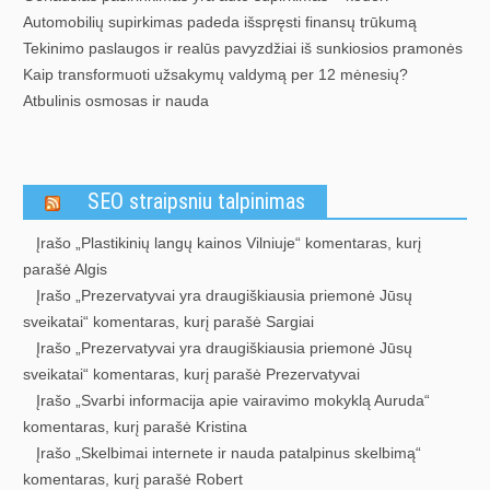
Automobilių supirkimas padeda išspręsti finansų trūkumą
Tekinimo paslaugos ir realūs pavyzdžiai iš sunkiosios pramonės
Kaip transformuoti užsakymų valdymą per 12 mėnesių?
Atbulinis osmosas ir nauda
SEO straipsniu talpinimas
Įrašo „Plastikinių langų kainos Vilniuje“ komentaras, kurį
parašė Algis
Įrašo „Prezervatyvai yra draugiškiausia priemonė Jūsų
sveikatai“ komentaras, kurį parašė Sargiai
Įrašo „Prezervatyvai yra draugiškiausia priemonė Jūsų
sveikatai“ komentaras, kurį parašė Prezervatyvai
Įrašo „Svarbi informacija apie vairavimo mokyklą Auruda“
komentaras, kurį parašė Kristina
Įrašo „Skelbimai internete ir nauda patalpinus skelbimą“
komentaras, kurį parašė Robert