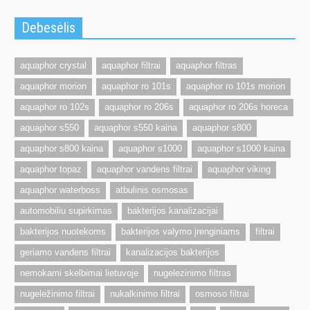
Debesėlis
aquaphor crystal
aquaphor filtrai
aquaphor filtras
aquaphor morion
aquaphor ro 101s
aquaphor ro 101s morion
aquaphor ro 102s
aquaphor ro 206s
aquaphor ro 206s horeca
aquaphor s550
aquaphor s550 kaina
aquaphor s800
aquaphor s800 kaina
aquaphor s1000
aquaphor s1000 kaina
aquaphor topaz
aquaphor vandens filtrai
aquaphor viking
aquaphor waterboss
atbulinis osmosas
automobiliu supirkimas
bakterijos kanalizacijai
bakterijos nuotekoms
bakterijos valymo įrenginiams
filtrai
geriamo vandens filtrai
kanalizacijos bakterijos
nemokami skelbimai lietuvoje
nugelezinimo filtras
nugeležinimo filtrai
nukalkinimo filtrai
osmoso filtrai