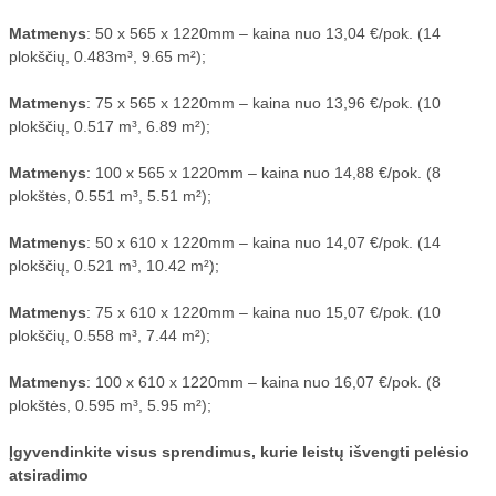
Matmenys
: 50 x 565 x 1220mm – kaina nuo 13,04 €/pok. (14
VALYMO ĮRENGINIAI
plokščių, 0.483m³, 9.65 m²);
BIO BAKTERIJOS
Matmenys
: 75 x 565 x 1220mm – kaina nuo 13,96 €/pok. (10
plokščių, 0.517 m³, 6.89 m²);
AUTOMOBILIO DRAUDIMAS
Matmenys
: 100 x 565 x 1220mm – kaina nuo 14,88 €/pok. (8
plokštės, 0.551 m³, 5.51 m²);
Matmenys
: 50 x 610 x 1220mm – kaina nuo 14,07 €/pok. (14
plokščių, 0.521 m³, 10.42 m²);
Matmenys
: 75 x 610 x 1220mm – kaina nuo 15,07 €/pok. (10
plokščių, 0.558 m³, 7.44 m²);
Matmenys
: 100 x 610 x 1220mm – kaina nuo 16,07 €/pok. (8
plokštės, 0.595 m³, 5.95 m²);
Įgyvendinkite visus sprendimus, kurie leistų išvengti pelėsio
atsiradimo