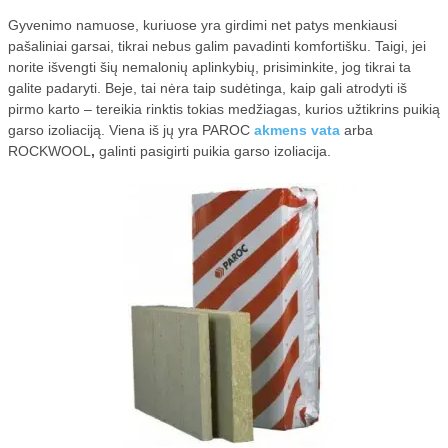
ĮRANGA
Gyvenimo namuose, kuriuose yra girdimi net patys menkiausi
pašaliniai garsai, tikrai nebus galim pavadinti komfortišku. Taigi, jei
VANDENS FILTRAI
norite išvengti šių nemalonių aplinkybių, prisiminkite, jog tikrai ta
galite padaryti. Beje, tai nėra taip sudėtinga, kaip gali atrodyti iš
ŠVAROS PREKĖS
pirmo karto – tereikia rinktis tokias medžiagas, kurios užtikrins puikią
KELIONĖS
garso izoliaciją. Viena iš jų yra PAROC
akmens vata
arba
ROCKWOOL
,
galinti pasigirti puikia garso izoliacija.
KOSMETIKA
MEDICINA
TEISĖ
SKELBIMAI
STATYBOS DARBAI
LT
VAIRAVIMO MOKYKLOS
STRAIPSNIŲ TALPINIMAS