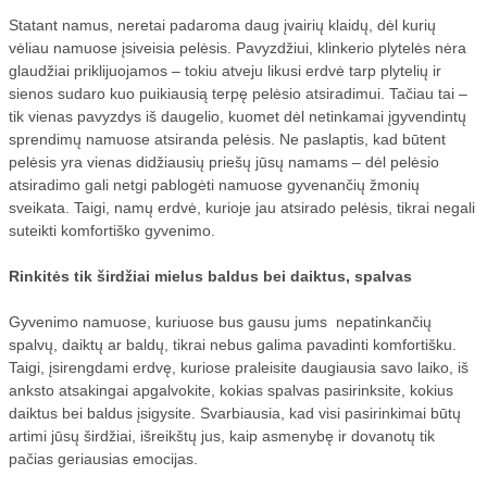
Statant namus, neretai padaroma daug įvairių klaidų, dėl kurių
vėliau namuose įsiveisia pelėsis. Pavyzdžiui, klinkerio plytelės nėra
glaudžiai priklijuojamos – tokiu atveju likusi erdvė tarp plytelių ir
sienos sudaro kuo puikiausią terpę pelėsio atsiradimui. Tačiau tai –
tik vienas pavyzdys iš daugelio, kuomet dėl netinkamai įgyvendintų
sprendimų namuose atsiranda pelėsis. Ne paslaptis, kad būtent
pelėsis yra vienas didžiausių priešų jūsų namams – dėl pelėsio
atsiradimo gali netgi pablogėti namuose gyvenančių žmonių
sveikata. Taigi, namų erdvė, kurioje jau atsirado pelėsis, tikrai negali
suteikti komfortiško gyvenimo.
Rinkitės tik širdžiai mielus baldus bei daiktus, spalvas
Gyvenimo namuose, kuriuose bus gausu jums nepatinkančių
spalvų, daiktų ar baldų, tikrai nebus galima pavadinti komfortišku.
Taigi, įsirengdami erdvę, kuriose praleisite daugiausia savo laiko, iš
anksto atsakingai apgalvokite, kokias spalvas pasirinksite, kokius
daiktus bei baldus įsigysite. Svarbiausia, kad visi pasirinkimai būtų
artimi jūsų širdžiai, išreikštų jus, kaip asmenybę ir dovanotų tik
pačias geriausias emocijas.