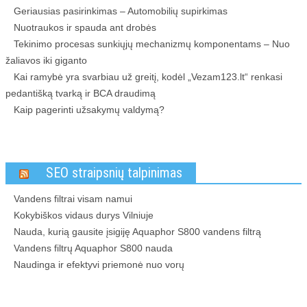
Geriausias pasirinkimas – Automobilių supirkimas
Nuotraukos ir spauda ant drobės
Tekinimo procesas sunkiųjų mechanizmų komponentams – Nuo
žaliavos iki giganto
Kai ramybė yra svarbiau už greitį, kodėl „Vezam123.lt“ renkasi
pedantišką tvarką ir BCA draudimą
Kaip pagerinti užsakymų valdymą?
SEO straipsnių talpinimas
Vandens filtrai visam namui
Kokybiškos vidaus durys Vilniuje
Nauda, kurią gausite įsigiję Aquaphor S800 vandens filtrą
Vandens filtrų Aquaphor S800 nauda
Naudinga ir efektyvi priemonė nuo vorų