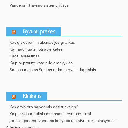
Vandens filtravimo sistemų rūšys
Gyvunu prekes
Kačių skiepai – vakcinacijos grafikas
Ką naudinga žinoti apie kates
Kačių auklėjimas
Kaip pripratinti katę prie draskyklės
Sausas maistas šunims ar konservai – ką rinktis
Klinkeris
Kokiomis oro sąlygomis dėti trinkeles?
Kaip veikia atbulinis osmosas – osmoso filtrai
Įrankis geriamo vandens kokybės atstatymui ir palaikymui –
Atbulinis osmosas