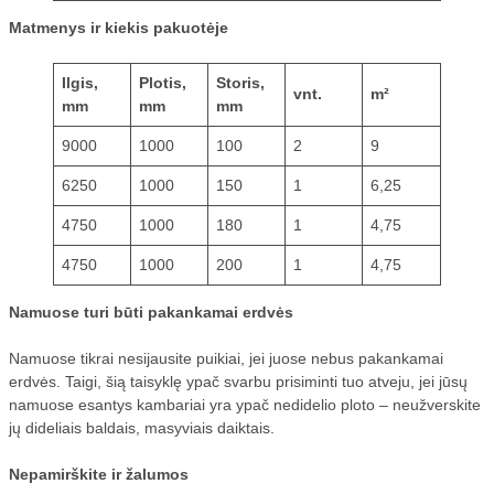
Matmenys ir kiekis pakuotėje
Ilgis,
Plotis,
Storis,
vnt.
m²
mm
mm
mm
9000
1000
100
2
9
6250
1000
150
1
6,25
4750
1000
180
1
4,75
4750
1000
200
1
4,75
Namuose turi būti pakankamai erdvės
Namuose tikrai nesijausite puikiai, jei juose nebus pakankamai
erdvės. Taigi, šią taisyklę ypač svarbu prisiminti tuo atveju, jei jūsų
namuose esantys kambariai yra ypač nedidelio ploto – neužverskite
jų dideliais baldais, masyviais daiktais.
Nepamirškite ir žalumos