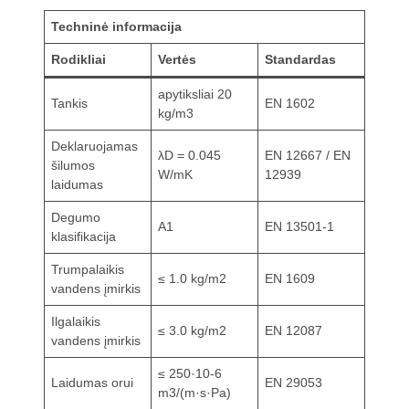
Techninė informacija
Rodikliai
Vertės
Standardas
apytiksliai 20
Tankis
EN 1602
kg/m3
Deklaruojamas
λD = 0.045
EN 12667 / EN
šilumos
W/mK
12939
laidumas
Degumo
A1
EN 13501-1
klasifikacija
Trumpalaikis
≤ 1.0 kg/m2
EN 1609
vandens įmirkis
Ilgalaikis
≤ 3.0 kg/m2
EN 12087
vandens įmirkis
≤ 250·10-6
Laidumas orui
EN 29053
m3/(m·s·Pa)