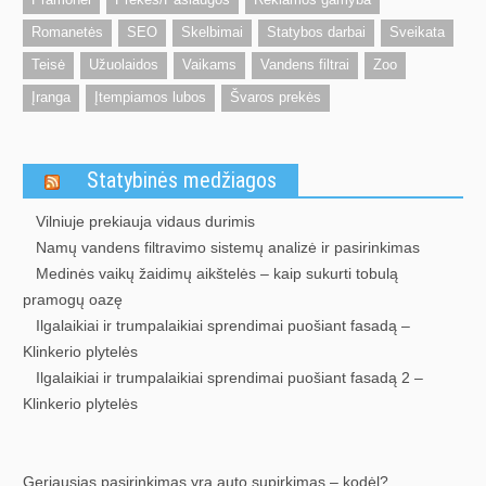
Romanetės
SEO
Skelbimai
Statybos darbai
Sveikata
Teisė
Užuolaidos
Vaikams
Vandens filtrai
Zoo
Įranga
Įtempiamos lubos
Švaros prekės
Statybinės medžiagos
Vilniuje prekiauja vidaus durimis
Namų vandens filtravimo sistemų analizė ir pasirinkimas
Medinės vaikų žaidimų aikštelės – kaip sukurti tobulą
pramogų oazę
Ilgalaikiai ir trumpalaikiai sprendimai puošiant fasadą –
Klinkerio plytelės
Ilgalaikiai ir trumpalaikiai sprendimai puošiant fasadą 2 –
Klinkerio plytelės
Geriausias pasirinkimas yra auto supirkimas – kodėl?