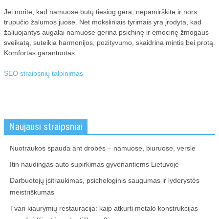
Jei norite, kad namuose būtų tiesiog gera, nepamirškite ir nors
trupučio žalumos juose. Net moksliniais tyrimais yra įrodyta, kad
žaliuojantys augalai namuose gerina psichinę ir emocinę žmogaus
sveikatą, suteikia harmonijos, pozityvumo, skaidrina mintis bei protą.
Komfortas garantuotas.
SEO straipsnių talpinimas
Naujausi straipsniai
Nuotraukos spauda ant drobės – namuose, biuruose, versle
Itin naudingas auto supirkimas gyvenantiems Lietuvoje
Darbuotojų įsitraukimas, psichologinis saugumas ir lyderystės
meistriškumas
Tvari kiaurymių restauracija: kaip atkurti metalo konstrukcijas