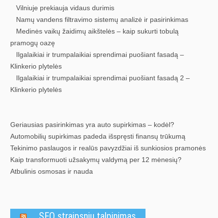
Vilniuje prekiauja vidaus durimis
Namų vandens filtravimo sistemų analizė ir pasirinkimas
Medinės vaikų žaidimų aikštelės – kaip sukurti tobulą
pramogų oazę
Ilgalaikiai ir trumpalaikiai sprendimai puošiant fasadą –
Klinkerio plytelės
Ilgalaikiai ir trumpalaikiai sprendimai puošiant fasadą 2 –
Klinkerio plytelės
Geriausias pasirinkimas yra auto supirkimas – kodėl?
Automobilių supirkimas padeda išspręsti finansų trūkumą
Tekinimo paslaugos ir realūs pavyzdžiai iš sunkiosios pramonės
Kaip transformuoti užsakymų valdymą per 12 mėnesių?
Atbulinis osmosas ir nauda
SEO straipsniu talpinimas