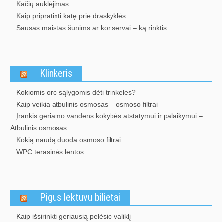
Kačių auklėjimas
Kaip pripratinti katę prie draskyklės
Sausas maistas šunims ar konservai – ką rinktis
Klinkeris
Kokiomis oro sąlygomis dėti trinkeles?
Kaip veikia atbulinis osmosas – osmoso filtrai
Įrankis geriamo vandens kokybės atstatymui ir palaikymui –
Atbulinis osmosas
Kokią naudą duoda osmoso filtrai
WPC terasinės lentos
Pigus lektuvu bilietai
Kaip išsirinkti geriausią pelėsio valiklį