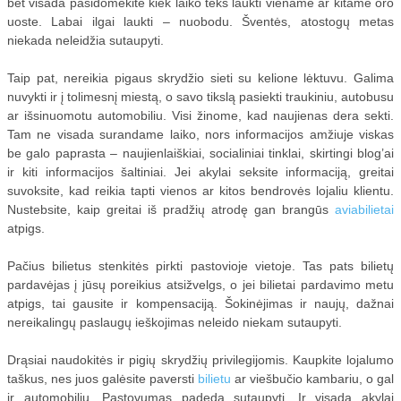
bet visada pasidomėkite kiek laiko teks laukti viename ar kitame oro
uoste. Labai ilgai laukti – nuobodu. Šventės, atostogų metas
VALYMO ĮRENGINIAI
niekada neleidžia sutaupyti.
Taip pat, nereikia pigaus skrydžio sieti su kelione lėktuvu. Galima
BIO BAKTERIJOS
nuvykti ir į tolimesnį miestą, o savo tikslą pasiekti traukiniu, autobusu
ar išsinuomotu automobiliu. Visi žinome, kad naujienas dera sekti.
AUTOMOBILIO DRAUDIMAS
Tam ne visada surandame laiko, nors informacijos amžiuje viskas
be galo paprasta – naujienlaiškiai, socialiniai tinklai, skirtingi blog’ai
ir kiti informacijos šaltiniai. Jei akylai seksite informaciją, greitai
suvoksite, kad reikia tapti vienos ar kitos bendrovės lojaliu klientu.
Nustebsite, kaip greitai iš pradžių atrodę gan brangūs
aviabilietai
atpigs.
Pačius bilietus stenkitės pirkti pastovioje vietoje. Tas pats bilietų
pardavėjas į jūsų poreikius atsižvelgs, o jei bilietai pardavimo metu
atpigs, tai gausite ir kompensaciją. Šokinėjimas ir naujų, dažnai
nereikalingų paslaugų ieškojimas neleido niekam sutaupyti.
Drąsiai naudokitės ir pigių skrydžių privilegijomis. Kaupkite lojalumo
taškus, nes juos galėsite paversti
bilietu
ar viešbučio kambariu, o gal
ir automobiliu. Pastovumas padeda sutaupyti. Ir visada akylai