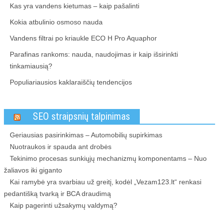
Kas yra vandens kietumas – kaip pašalinti
Kokia atbulinio osmoso nauda
Vandens filtrai po kriaukle ECO H Pro Aquaphor
Parafinas rankoms: nauda, naudojimas ir kaip išsirinkti
tinkamiausią?
Populiariausios kaklaraiščių tendencijos
SEO straipsnių talpinimas
Geriausias pasirinkimas – Automobilių supirkimas
Nuotraukos ir spauda ant drobės
Tekinimo procesas sunkiųjų mechanizmų komponentams – Nuo
žaliavos iki giganto
Kai ramybė yra svarbiau už greitį, kodėl „Vezam123.lt“ renkasi
pedantišką tvarką ir BCA draudimą
Kaip pagerinti užsakymų valdymą?