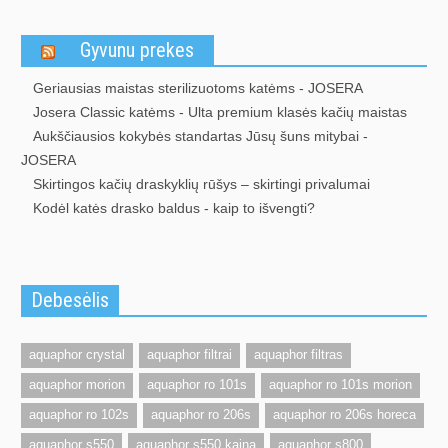
Gyvunu prekes
Geriausias maistas sterilizuotoms katėms - JOSERA
Josera Classic katėms - Ulta premium klasės kačių maistas
Aukščiausios kokybės standartas Jūsų šuns mitybai -
JOSERA
Skirtingos kačių draskyklių rūšys – skirtingi privalumai
Kodėl katės drasko baldus - kaip to išvengti?
Debesėlis
aquaphor crystal
aquaphor filtrai
aquaphor filtras
aquaphor morion
aquaphor ro 101s
aquaphor ro 101s morion
aquaphor ro 102s
aquaphor ro 206s
aquaphor ro 206s horeca
aquaphor s550
aquaphor s550 kaina
aquaphor s800