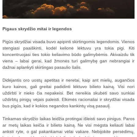
ĮRANGA
VANDENS FILTRAI
ŠVAROS PREKĖS
Pigaus skrydžio mitai ir legendos
KELIONĖS
Pigūs skrydžiai visada buvo apipinti skirtingomis legendomis. Vienos
stengiasi paaiškinti, kodėl kelionė lėktuvu yra tokia pigi. Kiti
KOSMETIKA
koncentruojasi ties tokio keliavimo būdo galimybėmis. Akivaizdu tik
viena – labai gerai, kad žmonės turi galimybę gan nebrangiai ir
MEDICINA
dažnai aplankyti skirtingas pasaulio šalis.
TEISĖ
Didėjantis oro uostų apetitas ir neretai, kaip ant mielių, augančios
SKELBIMAI
kuro kainos, gali greitai padidinti lėktuvo bilieto kainą. Visi nori
uždirbti ir nieko čia nepakeisi. Bet nereikia skubėti savo sunkiai
STATYBOS DARBAI
uždirbtų pinigų vėjais paleisti. Elkimės racionaliai ir skrydžiai visada
bus pigūs, kad ir kokios negandos kankintų visą pasaulį.
LT
Tinkamas skrydžio laikas leidžia protingai išleisti savo pinigus. Paros
VAIRAVIMO MOKYKLOS
ar metų laikas keičia ir bilieto kainą. Ne visi mėgsta keliauti labai
anksti ryte, o gal pakankamai vėlai vakare. Nebijokite persėdimų,
STRAIPSNIŲ TALPINIMAS