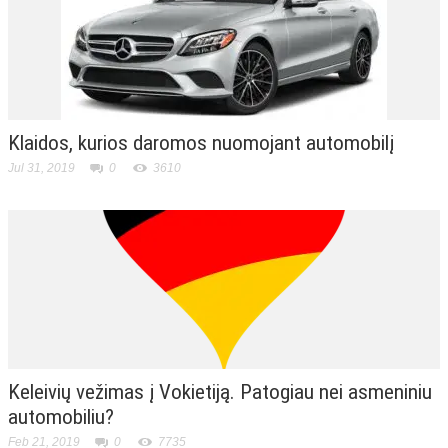
Klaidos, kurios daromos nuomojant automobilį
Jul 31, 2019
0
3610
Keleivių vežimas į Vokietiją. Patogiau nei asmeniniu
automobiliu?
Feb 21, 2019
0
7735