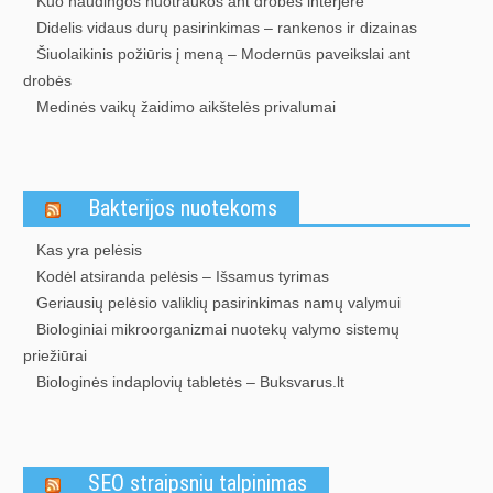
Kuo naudingos nuotraukos ant drobės interjere
Didelis vidaus durų pasirinkimas – rankenos ir dizainas
Šiuolaikinis požiūris į meną – Modernūs paveikslai ant
drobės
Medinės vaikų žaidimo aikštelės privalumai
Bakterijos nuotekoms
Kas yra pelėsis
Kodėl atsiranda pelėsis – Išsamus tyrimas
Geriausių pelėsio valiklių pasirinkimas namų valymui
Biologiniai mikroorganizmai nuotekų valymo sistemų
priežiūrai
Biologinės indaplovių tabletės – Buksvarus.lt
SEO straipsniu talpinimas