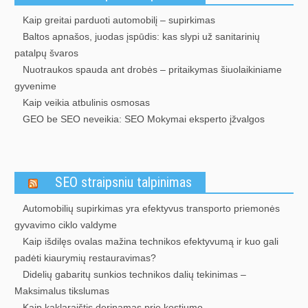
Kaip greitai parduoti automobilį – supirkimas
Baltos apnašos, juodas įspūdis: kas slypi už sanitarinių
patalpų švaros
Nuotraukos spauda ant drobės – pritaikymas šiuolaikiniame
gyvenime
Kaip veikia atbulinis osmosas
GEO be SEO neveikia: SEO Mokymai eksperto įžvalgos
SEO straipsniu talpinimas
Automobilių supirkimas yra efektyvus transporto priemonės
gyvavimo ciklo valdyme
Kaip išdilęs ovalas mažina technikos efektyvumą ir kuo gali
padėti kiaurymių restauravimas?
Didelių gabaritų sunkios technikos dalių tekinimas –
Maksimalus tikslumas
Kaip kaklaraištis derinamas prie kostiumo