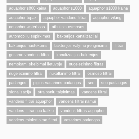
aquaphor s800 kaina
aquaphor s1000
aquaphor s1000 kaina
aquaphor topaz
aquaphor vandens filtrai
aquaphor viking
aquaphor waterboss
atbulinis osmosas
automobiliu supirkimas
bakterijos kanalizacijai
bakterijos nuotekoms
bakterijos valymo įrenginiams
filtrai
geriamo vandens filtrai
kanalizacijos bakterijos
nemokami skelbimai lietuvoje
nugelezinimo filtras
nugeležinimo filtrai
nukalkinimo filtrai
osmoso filtrai
padangos
pigios vasarines padangos
seo
seo paslaugos
signalizacija
straipsniu talpinimas
vandens filtrai
vandens filtrai aquaphor
vandens filtrai namui
vandens filtrai nuo kalkiu
vandens filtras aquaphor
vandens minkstinimo filtrai
vasarines padangos