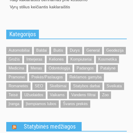
Vyrų stilius keičiantis kaklaraištis
Kategorijos
Automobiliai
Baldai
Buitis
Durys
General
Geodezija
Grožis
Interjeras
Kelionės
Kompiuteriai
Kosmetika
Medicina
Menas
Odontologija
Padangos
Patalynė
Pramonei
Prekės/Paslaugos
Reklamos gamyba
Romanetės
SEO
Skelbimai
Statybos darbai
Sveikata
Teisė
Užuolaidos
Vaikams
Vandens filtrai
Zoo
Įranga
Įtempiamos lubos
Švaros prekės
Statybinės medžiagos