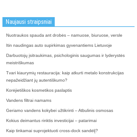
Naujausi straipsniai
Nuotraukos spauda ant drobės – namuose, biuruose, versle
Itin naudingas auto supirkimas gyvenantiems Lietuvoje
Darbuotojų įsitraukimas, psichologinis saugumas ir lyderystės
meistriškumas
Tvari kiaurymių restauracija: kaip atkurti metalo konstrukcijas
nepažeidžiant jų autentiškumo?
Korėjietiškos kosmetikos paslaptis
Vandens filtrai namams
Geriamo vandens kokybei užtikrinti – Atbulinis osmosas
Kokius deimantus rinktis investicijai – patarimai
Kaip tinkamai suprojektuoti cross-dock sandėlį?