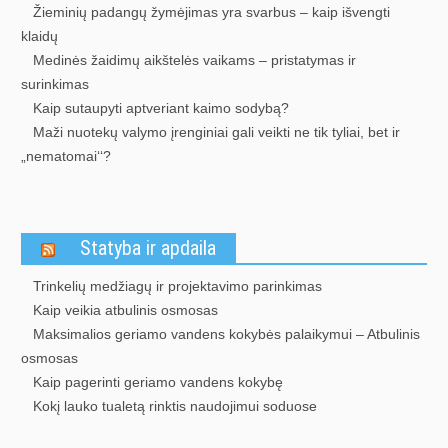
Žieminių padangų žymėjimas yra svarbus – kaip išvengti
klaidų
Medinės žaidimų aikštelės vaikams – pristatymas ir
surinkimas
Kaip sutaupyti aptveriant kaimo sodybą?
Maži nuotekų valymo įrenginiai gali veikti ne tik tyliai, bet ir
„nematomai‘‘?
Statyba ir apdaila
Trinkelių medžiagų ir projektavimo parinkimas
Kaip veikia atbulinis osmosas
Maksimalios geriamo vandens kokybės palaikymui – Atbulinis
osmosas
Kaip pagerinti geriamo vandens kokybę
Kokį lauko tualetą rinktis naudojimui soduose