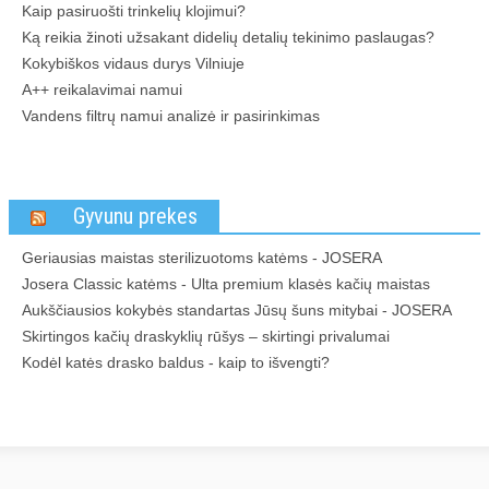
Kaip pasiruošti trinkelių klojimui?
Ką reikia žinoti užsakant didelių detalių tekinimo paslaugas?
Kokybiškos vidaus durys Vilniuje
A++ reikalavimai namui
Vandens filtrų namui analizė ir pasirinkimas
Gyvunu prekes
Geriausias maistas sterilizuotoms katėms - JOSERA
Josera Classic katėms - Ulta premium klasės kačių maistas
Aukščiausios kokybės standartas Jūsų šuns mitybai - JOSERA
Skirtingos kačių draskyklių rūšys – skirtingi privalumai
Kodėl katės drasko baldus - kaip to išvengti?