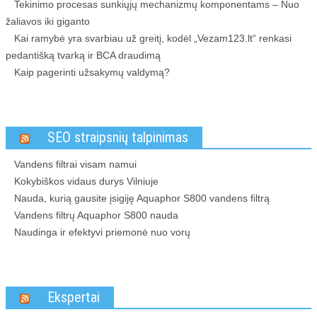
Tekinimo procesas sunkiųjų mechanizmų komponentams – Nuo
žaliavos iki giganto
Kai ramybė yra svarbiau už greitį, kodėl „Vezam123.lt“ renkasi
pedantišką tvarką ir BCA draudimą
Kaip pagerinti užsakymų valdymą?
SEO straipsnių talpinimas
Vandens filtrai visam namui
Kokybiškos vidaus durys Vilniuje
Nauda, kurią gausite įsigiję Aquaphor S800 vandens filtrą
Vandens filtrų Aquaphor S800 nauda
Naudinga ir efektyvi priemonė nuo vorų
Ekspertai