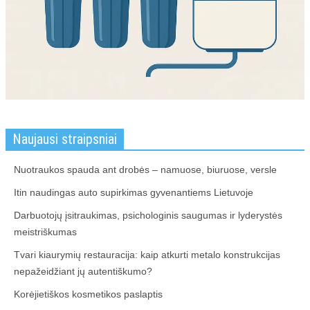
ĮRANGA
VANDENS FILTRAI
ŠVAROS PREKĖS
KELIONĖS
KOSMETIKA
Naujausi straipsniai
MEDICINA
TEISĖ
Nuotraukos spauda ant drobės – namuose, biuruose, versle
SKELBIMAI
Itin naudingas auto supirkimas gyvenantiems Lietuvoje
Darbuotojų įsitraukimas, psichologinis saugumas ir lyderystės
STATYBOS DARBAI
meistriškumas
LT
Tvari kiaurymių restauracija: kaip atkurti metalo konstrukcijas
VAIRAVIMO MOKYKLOS
nepažeidžiant jų autentiškumo?
Korėjietiškos kosmetikos paslaptis
STRAIPSNIŲ TALPINIMAS