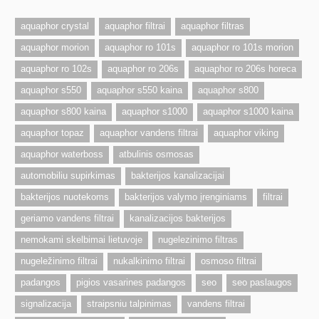
aquaphor crystal
aquaphor filtrai
aquaphor filtras
aquaphor morion
aquaphor ro 101s
aquaphor ro 101s morion
aquaphor ro 102s
aquaphor ro 206s
aquaphor ro 206s horeca
aquaphor s550
aquaphor s550 kaina
aquaphor s800
aquaphor s800 kaina
aquaphor s1000
aquaphor s1000 kaina
aquaphor topaz
aquaphor vandens filtrai
aquaphor viking
aquaphor waterboss
atbulinis osmosas
automobiliu supirkimas
bakterijos kanalizacijai
bakterijos nuotekoms
bakterijos valymo įrenginiams
filtrai
geriamo vandens filtrai
kanalizacijos bakterijos
nemokami skelbimai lietuvoje
nugelezinimo filtras
nugeležinimo filtrai
nukalkinimo filtrai
osmoso filtrai
padangos
pigios vasarines padangos
seo
seo paslaugos
signalizacija
straipsniu talpinimas
vandens filtrai